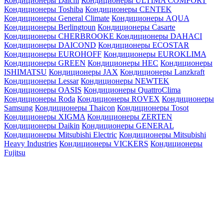
Кондиционеры Daichi
Кондиционеры ULTIMA COMFORT
Кондиционеры Toshiba
Кондиционеры CENTEK
Кондиционеры General Climate
Кондиционеры AQUA
Кондиционеры Berlingtoun
Кондиционеры Casarte
Кондиционеры CHERBROOKE
Кондиционеры DAHACI
Кондиционеры DAICOND
Кондиционеры ECOSTAR
Кондиционеры EUROHOFF
Кондиционеры EUROKLIMA
Кондиционеры GREEN
Кондиционеры HEC
Кондиционеры
ISHIMATSU
Кондиционеры JAX
Кондиционеры Lanzkraft
Кондиционеры Lessar
Кондиционеры NEWTEK
Кондиционеры OASIS
Кондиционеры QuattroClima
Кондиционеры Roda
Кондиционеры ROVEX
Кондиционеры
Samsung
Кондиционеры Thaicon
Кондиционеры Tosot
Кондиционеры XIGMA
Кондиционеры ZERTEN
Кондиционеры Daikin
Кондиционеры GENERAL
Кондиционеры Mitsubishi Electric
Кондиционеры Mitsubishi
Heavy Industries
Кондиционеры VICKERS
Кондиционеры
Fujitsu