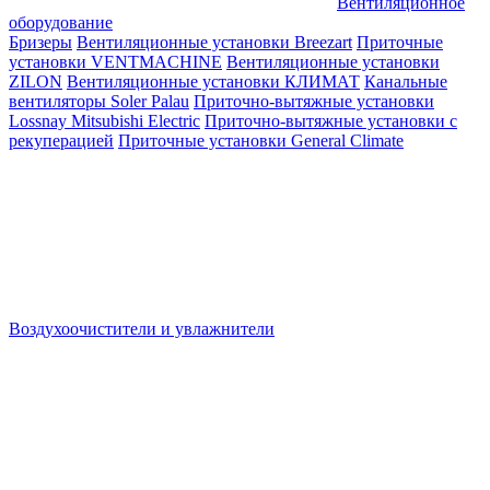
Вентиляционное
оборудование
Бризеры
Вентиляционные установки Breezart
Приточные
установки VENTMACHINE
Вентиляционные установки
ZILON
Вентиляционные установки КЛИМАТ
Канальные
вентиляторы Soler Palau
Приточно-вытяжные установки
Lossnay Mitsubishi Electric
Приточно-вытяжные установки с
рекуперацией
Приточные установки General Climate
Воздухоочистители и увлажнители