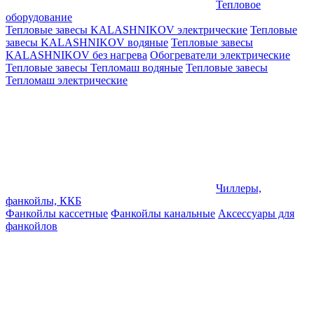
Тепловое
оборудование
Тепловые завесы KALASHNIKOV электрические
Тепловые
завесы KALASHNIKOV водяные
Тепловые завесы
KALASHNIKOV без нагрева
Обогреватели электрические
Тепловые завесы Тепломаш водяные
Тепловые завесы
Тепломаш электрические
Чиллеры,
фанкойлы, ККБ
Фанкойлы кассетные
Фанкойлы канальные
Аксессуары для
фанкойлов