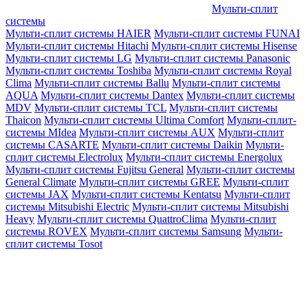
Мульти-сплит
системы
Мульти-сплит системы HAIER
Мульти-сплит системы FUNAI
Мульти-сплит системы Hitachi
Мульти-сплит системы Hisense
Мульти-сплит системы LG
Мульти-сплит системы Panasonic
Мульти-сплит системы Toshiba
Мульти-сплит системы Royal
Clima
Мульти-сплит системы Ballu
Мульти-сплит системы
AQUA
Мульти-сплит системы Dantex
Мульти-сплит системы
MDV
Мульти-сплит системы TCL
Мульти-сплит системы
Thaicon
Мульти-сплит системы Ultima Comfort
Мульти-сплит-
системы MIdea
Мульти-сплит системы AUX
Мульти-сплит
системы CASARTE
Мульти-сплит системы Daikin
Мульти-
сплит системы Electrolux
Мульти-сплит системы Energolux
Мульти-сплит системы Fujitsu General
Мульти-сплит системы
General Climate
Мульти-сплит системы GREE
Мульти-сплит
системы JAX
Мульти-сплит системы Kentatsu
Мульти-сплит
системы Mitsubishi Electric
Мульти-сплит системы Mitsubishi
Heavy
Мульти-сплит системы QuattroClima
Мульти-сплит
системы ROVEX
Мульти-сплит системы Samsung
Мульти-
сплит системы Tosot