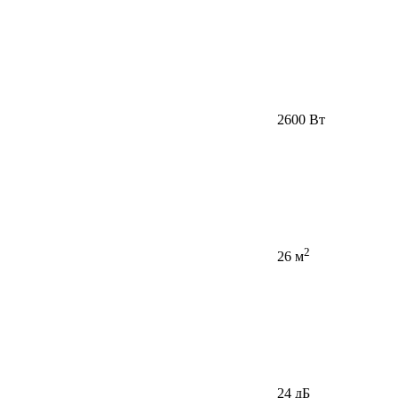
2600 Вт
2
26 м
24 дБ