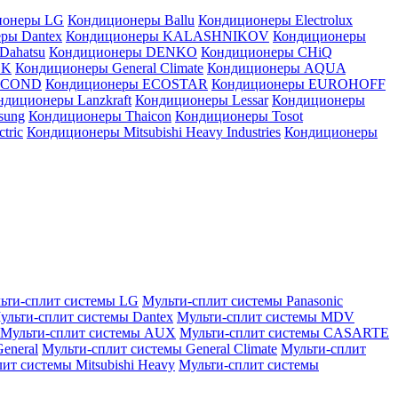
ионеры LG
Кондиционеры Ballu
Кондиционеры Electrolux
ры Dantex
Кондиционеры KALASHNIKOV
Кондиционеры
Dahatsu
Кондиционеры DENKO
Кондиционеры CHiQ
EK
Кондиционеры General Climate
Кондиционеры AQUA
AICOND
Кондиционеры ECOSTAR
Кондиционеры EUROHOFF
ндиционеры Lanzkraft
Кондиционеры Lessar
Кондиционеры
sung
Кондиционеры Thaicon
Кондиционеры Tosot
tric
Кондиционеры Mitsubishi Heavy Industries
Кондиционеры
ьти-сплит системы LG
Мульти-сплит системы Panasonic
ульти-сплит системы Dantex
Мульти-сплит системы MDV
Мульти-сплит системы AUX
Мульти-сплит системы CASARTE
eneral
Мульти-сплит системы General Climate
Мульти-сплит
ит системы Mitsubishi Heavy
Мульти-сплит системы