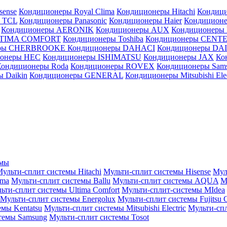
sense
Кондиционеры Royal Clima
Кондиционеры Hitachi
Кондиц
 TCL
Кондиционеры Panasonic
Кондиционеры Haier
Кондиционе
Кондиционеры AERONIK
Кондиционеры AUX
Кондиционеры 
LTIMA COMFORT
Кондиционеры Toshiba
Кондиционеры CENT
еры CHERBROOKE
Кондиционеры DAHACI
Кондиционеры D
ионеры HEC
Кондиционеры ISHIMATSU
Кондиционеры JAX
Ко
Кондиционеры Roda
Кондиционеры ROVEX
Кондиционеры Sam
 Daikin
Кондиционеры GENERAL
Кондиционеры Mitsubishi Elec
емы
ульти-сплит системы Hitachi
Мульти-сплит системы Hisense
Мул
ima
Мульти-сплит системы Ballu
Мульти-сплит системы AQUA
М
ьти-сплит системы Ultima Comfort
Мульти-сплит-системы MIdea
Мульти-сплит системы Energolux
Мульти-сплит системы Fujitsu G
емы Kentatsu
Мульти-сплит системы Mitsubishi Electric
Мульти-спл
темы Samsung
Мульти-сплит системы Tosot