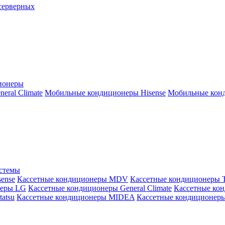
серверных
ионеры
ral Climate
Мобильные кондиционеры Hisense
Мобильные конд
истемы
ense
Кассетные кондиционеры MDV
Кассетные кондиционеры 
неры LG
Кассетные кондиционеры General Climate
Кассетные конд
atsu
Кассетные кондиционеры MIDEA
Кассетные кондиционер