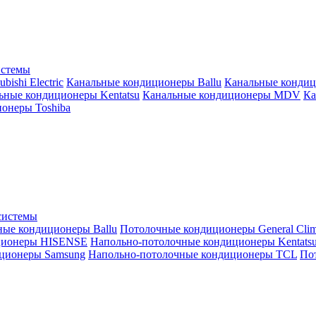
истемы
ishi Electric
Канальные кондиционеры Ballu
Канальные кондиц
ьные кондиционеры Kentatsu
Канальные кондиционеры MDV
Ка
онеры Toshiba
системы
ные кондиционеры Ballu
Потолочные кондиционеры General Clim
ционеры HISENSE
Напольно-потолочные кондиционеры Kentats
ционеры Samsung
Напольно-потолочные кондиционеры TCL
Пот