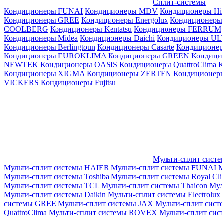
Сплит-системы
Кондиционеры FUNAI
Кондиционеры MDV
Кондиционеры Hi
Кондиционеры GREE
Кондиционеры Energolux
Кондиционеры
СOOLBERG
Кондиционеры Kentatsu
Кондиционеры FERRUM
Кондиционеры Midea
Кондиционеры Daichi
Кондиционеры U
Кондиционеры Berlingtoun
Кондиционеры Casarte
Кондицион
Кондиционеры EUROKLIMA
Кондиционеры GREEN
Кондиц
NEWTEK
Кондиционеры OASIS
Кондиционеры QuattroClima
Кондиционеры XIGMA
Кондиционеры ZERTEN
Кондиционеры
VICKERS
Кондиционеры Fujitsu
Мульти-сплит сист
Мульти-сплит системы HAIER
Мульти-сплит системы FUNAI
М
Мульти-сплит системы Toshiba
Мульти-сплит системы Royal Cl
Мульти-сплит системы TCL
Мульти-сплит системы Thaicon
Мул
Мульти-сплит системы Daikin
Мульти-сплит системы Electrolux
системы GREE
Мульти-сплит системы JAX
Мульти-сплит сист
QuattroClima
Мульти-сплит системы ROVEX
Мульти-сплит сис