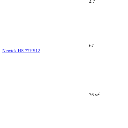
4.7
67
Newtek HS 77HS12
2
36 м