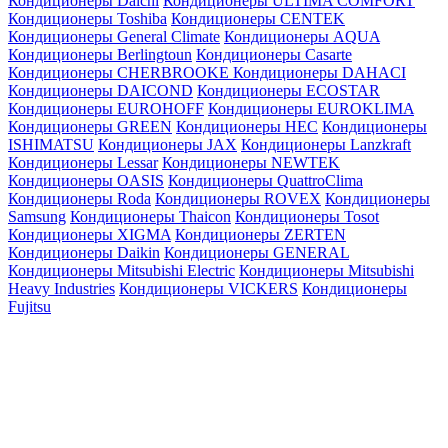
Кондиционеры Daichi
Кондиционеры ULTIMA COMFORT
Кондиционеры Toshiba
Кондиционеры CENTEK
Кондиционеры General Climate
Кондиционеры AQUA
Кондиционеры Berlingtoun
Кондиционеры Casarte
Кондиционеры CHERBROOKE
Кондиционеры DAHACI
Кондиционеры DAICOND
Кондиционеры ECOSTAR
Кондиционеры EUROHOFF
Кондиционеры EUROKLIMA
Кондиционеры GREEN
Кондиционеры HEC
Кондиционеры
ISHIMATSU
Кондиционеры JAX
Кондиционеры Lanzkraft
Кондиционеры Lessar
Кондиционеры NEWTEK
Кондиционеры OASIS
Кондиционеры QuattroClima
Кондиционеры Roda
Кондиционеры ROVEX
Кондиционеры
Samsung
Кондиционеры Thaicon
Кондиционеры Tosot
Кондиционеры XIGMA
Кондиционеры ZERTEN
Кондиционеры Daikin
Кондиционеры GENERAL
Кондиционеры Mitsubishi Electric
Кондиционеры Mitsubishi
Heavy Industries
Кондиционеры VICKERS
Кондиционеры
Fujitsu