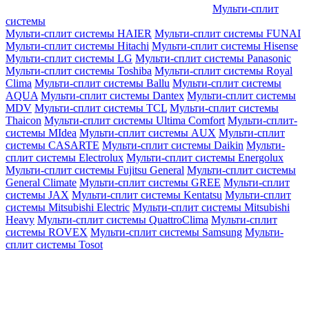
Мульти-сплит
системы
Мульти-сплит системы HAIER
Мульти-сплит системы FUNAI
Мульти-сплит системы Hitachi
Мульти-сплит системы Hisense
Мульти-сплит системы LG
Мульти-сплит системы Panasonic
Мульти-сплит системы Toshiba
Мульти-сплит системы Royal
Clima
Мульти-сплит системы Ballu
Мульти-сплит системы
AQUA
Мульти-сплит системы Dantex
Мульти-сплит системы
MDV
Мульти-сплит системы TCL
Мульти-сплит системы
Thaicon
Мульти-сплит системы Ultima Comfort
Мульти-сплит-
системы MIdea
Мульти-сплит системы AUX
Мульти-сплит
системы CASARTE
Мульти-сплит системы Daikin
Мульти-
сплит системы Electrolux
Мульти-сплит системы Energolux
Мульти-сплит системы Fujitsu General
Мульти-сплит системы
General Climate
Мульти-сплит системы GREE
Мульти-сплит
системы JAX
Мульти-сплит системы Kentatsu
Мульти-сплит
системы Mitsubishi Electric
Мульти-сплит системы Mitsubishi
Heavy
Мульти-сплит системы QuattroClima
Мульти-сплит
системы ROVEX
Мульти-сплит системы Samsung
Мульти-
сплит системы Tosot