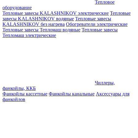
Тепловое
оборудование
Тепловые завесы KALASHNIKOV электрические
Тепловые
завесы KALASHNIKOV водяные
Тепловые завесы
KALASHNIKOV без нагрева
Обогреватели электрические
Тепловые завесы Тепломаш водяные
Тепловые завесы
Тепломаш электрические
Чиллеры,
фанкойлы, ККБ
Фанкойлы кассетные
Фанкойлы канальные
Аксессуары для
фанкойлов