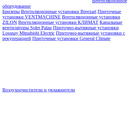
Вентиляционное
оборудование
Бризеры
Вентиляционные установки Breezart
Приточные
установки VENTMACHINE
Вентиляционные установки
ZILON
Вентиляционные установки КЛИМАТ
Канальные
вентиляторы Soler Palau
Приточно-вытяжные установки
Lossnay Mitsubishi Electric
Приточно-вытяжные установки с
рекуперацией
Приточные установки General Climate
Воздухоочистители и увлажнители