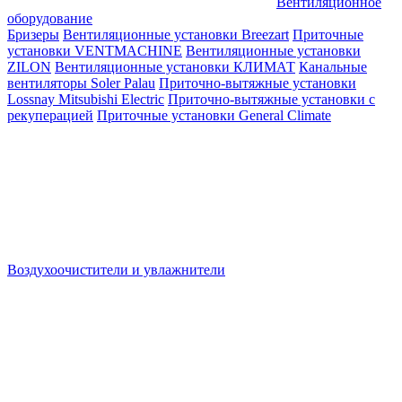
Вентиляционное
оборудование
Бризеры
Вентиляционные установки Breezart
Приточные
установки VENTMACHINE
Вентиляционные установки
ZILON
Вентиляционные установки КЛИМАТ
Канальные
вентиляторы Soler Palau
Приточно-вытяжные установки
Lossnay Mitsubishi Electric
Приточно-вытяжные установки с
рекуперацией
Приточные установки General Climate
Воздухоочистители и увлажнители