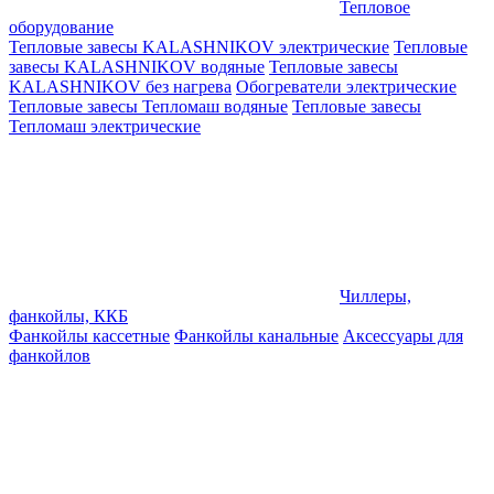
Тепловое
оборудование
Тепловые завесы KALASHNIKOV электрические
Тепловые
завесы KALASHNIKOV водяные
Тепловые завесы
KALASHNIKOV без нагрева
Обогреватели электрические
Тепловые завесы Тепломаш водяные
Тепловые завесы
Тепломаш электрические
Чиллеры,
фанкойлы, ККБ
Фанкойлы кассетные
Фанкойлы канальные
Аксессуары для
фанкойлов