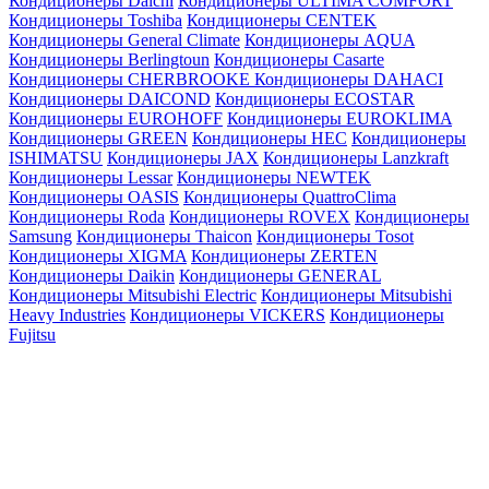
Кондиционеры Daichi
Кондиционеры ULTIMA COMFORT
Кондиционеры Toshiba
Кондиционеры CENTEK
Кондиционеры General Climate
Кондиционеры AQUA
Кондиционеры Berlingtoun
Кондиционеры Casarte
Кондиционеры CHERBROOKE
Кондиционеры DAHACI
Кондиционеры DAICOND
Кондиционеры ECOSTAR
Кондиционеры EUROHOFF
Кондиционеры EUROKLIMA
Кондиционеры GREEN
Кондиционеры HEC
Кондиционеры
ISHIMATSU
Кондиционеры JAX
Кондиционеры Lanzkraft
Кондиционеры Lessar
Кондиционеры NEWTEK
Кондиционеры OASIS
Кондиционеры QuattroClima
Кондиционеры Roda
Кондиционеры ROVEX
Кондиционеры
Samsung
Кондиционеры Thaicon
Кондиционеры Tosot
Кондиционеры XIGMA
Кондиционеры ZERTEN
Кондиционеры Daikin
Кондиционеры GENERAL
Кондиционеры Mitsubishi Electric
Кондиционеры Mitsubishi
Heavy Industries
Кондиционеры VICKERS
Кондиционеры
Fujitsu