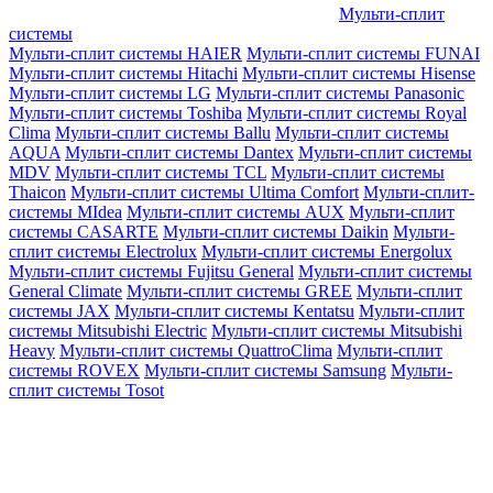
Мульти-сплит
системы
Мульти-сплит системы HAIER
Мульти-сплит системы FUNAI
Мульти-сплит системы Hitachi
Мульти-сплит системы Hisense
Мульти-сплит системы LG
Мульти-сплит системы Panasonic
Мульти-сплит системы Toshiba
Мульти-сплит системы Royal
Clima
Мульти-сплит системы Ballu
Мульти-сплит системы
AQUA
Мульти-сплит системы Dantex
Мульти-сплит системы
MDV
Мульти-сплит системы TCL
Мульти-сплит системы
Thaicon
Мульти-сплит системы Ultima Comfort
Мульти-сплит-
системы MIdea
Мульти-сплит системы AUX
Мульти-сплит
системы CASARTE
Мульти-сплит системы Daikin
Мульти-
сплит системы Electrolux
Мульти-сплит системы Energolux
Мульти-сплит системы Fujitsu General
Мульти-сплит системы
General Climate
Мульти-сплит системы GREE
Мульти-сплит
системы JAX
Мульти-сплит системы Kentatsu
Мульти-сплит
системы Mitsubishi Electric
Мульти-сплит системы Mitsubishi
Heavy
Мульти-сплит системы QuattroClima
Мульти-сплит
системы ROVEX
Мульти-сплит системы Samsung
Мульти-
сплит системы Tosot