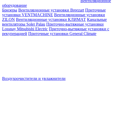
Вентиляционное
оборудование
Бризеры
Вентиляционные установки Breezart
Приточные
установки VENTMACHINE
Вентиляционные установки
ZILON
Вентиляционные установки КЛИМАТ
Канальные
вентиляторы Soler Palau
Приточно-вытяжные установки
Lossnay Mitsubishi Electric
Приточно-вытяжные установки с
рекуперацией
Приточные установки General Climate
Воздухоочистители и увлажнители