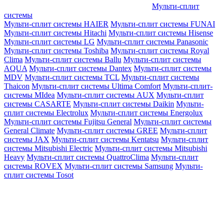
Мульти-сплит
системы
Мульти-сплит системы HAIER
Мульти-сплит системы FUNAI
Мульти-сплит системы Hitachi
Мульти-сплит системы Hisense
Мульти-сплит системы LG
Мульти-сплит системы Panasonic
Мульти-сплит системы Toshiba
Мульти-сплит системы Royal
Clima
Мульти-сплит системы Ballu
Мульти-сплит системы
AQUA
Мульти-сплит системы Dantex
Мульти-сплит системы
MDV
Мульти-сплит системы TCL
Мульти-сплит системы
Thaicon
Мульти-сплит системы Ultima Comfort
Мульти-сплит-
системы MIdea
Мульти-сплит системы AUX
Мульти-сплит
системы CASARTE
Мульти-сплит системы Daikin
Мульти-
сплит системы Electrolux
Мульти-сплит системы Energolux
Мульти-сплит системы Fujitsu General
Мульти-сплит системы
General Climate
Мульти-сплит системы GREE
Мульти-сплит
системы JAX
Мульти-сплит системы Kentatsu
Мульти-сплит
системы Mitsubishi Electric
Мульти-сплит системы Mitsubishi
Heavy
Мульти-сплит системы QuattroClima
Мульти-сплит
системы ROVEX
Мульти-сплит системы Samsung
Мульти-
сплит системы Tosot