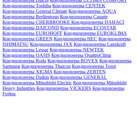
Кондиционеры Daichi
Кондиционеры ULTIMA COMFORT
Кондиционеры Toshiba
Кондиционеры CENTEK
Кондиционеры General Climate
Кондиционеры AQUA
Кондиционеры Berlingtoun
Кондиционеры Casarte
Кондиционеры CHERBROOKE
Кондиционеры DAHACI
Кондиционеры DAICOND
Кондиционеры ECOSTAR
Кондиционеры EUROHOFF
Кондиционеры EUROKLIMA
Кондиционеры GREEN
Кондиционеры HEC
Кондиционеры
ISHIMATSU
Кондиционеры JAX
Кондиционеры Lanzkraft
Кондиционеры Lessar
Кондиционеры NEWTEK
Кондиционеры OASIS
Кондиционеры QuattroClima
Кондиционеры Roda
Кондиционеры ROVEX
Кондиционеры
Samsung
Кондиционеры Thaicon
Кондиционеры Tosot
Кондиционеры XIGMA
Кондиционеры ZERTEN
Кондиционеры Daikin
Кондиционеры GENERAL
Кондиционеры Mitsubishi Electric
Кондиционеры Mitsubishi
Heavy Industries
Кондиционеры VICKERS
Кондиционеры
Fujitsu