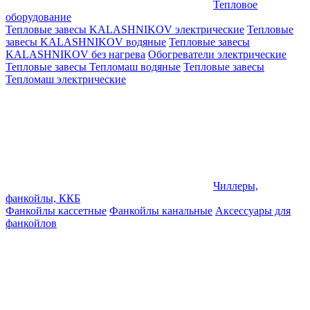
Тепловое
оборудование
Тепловые завесы KALASHNIKOV электрические
Тепловые
завесы KALASHNIKOV водяные
Тепловые завесы
KALASHNIKOV без нагрева
Обогреватели электрические
Тепловые завесы Тепломаш водяные
Тепловые завесы
Тепломаш электрические
Чиллеры,
фанкойлы, ККБ
Фанкойлы кассетные
Фанкойлы канальные
Аксессуары для
фанкойлов