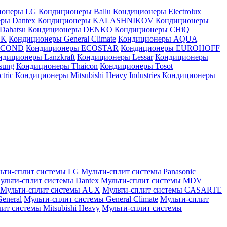
ионеры LG
Кондиционеры Ballu
Кондиционеры Electrolux
ры Dantex
Кондиционеры KALASHNIKOV
Кондиционеры
Dahatsu
Кондиционеры DENKO
Кондиционеры CHiQ
EK
Кондиционеры General Climate
Кондиционеры AQUA
AICOND
Кондиционеры ECOSTAR
Кондиционеры EUROHOFF
ндиционеры Lanzkraft
Кондиционеры Lessar
Кондиционеры
sung
Кондиционеры Thaicon
Кондиционеры Tosot
tric
Кондиционеры Mitsubishi Heavy Industries
Кондиционеры
ьти-сплит системы LG
Мульти-сплит системы Panasonic
ульти-сплит системы Dantex
Мульти-сплит системы MDV
Мульти-сплит системы AUX
Мульти-сплит системы CASARTE
eneral
Мульти-сплит системы General Climate
Мульти-сплит
ит системы Mitsubishi Heavy
Мульти-сплит системы