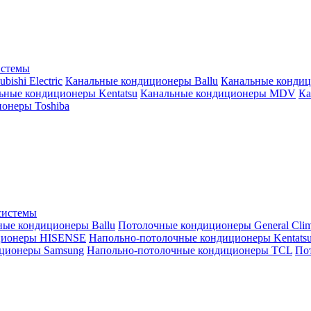
истемы
ishi Electric
Канальные кондиционеры Ballu
Канальные кондиц
ьные кондиционеры Kentatsu
Канальные кондиционеры MDV
Ка
онеры Toshiba
системы
ные кондиционеры Ballu
Потолочные кондиционеры General Clim
ционеры HISENSE
Напольно-потолочные кондиционеры Kentats
ционеры Samsung
Напольно-потолочные кондиционеры TCL
Пот