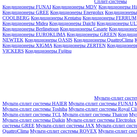
Сплит-системы
Кондиционеры FUNAI
Кондиционеры MDV
Кондиционеры Hi
Кондиционеры GREE
Кондиционеры Energolux
Кондиционеры
СOOLBERG
Кондиционеры Kentatsu
Кондиционеры FERRUM
Кондиционеры Midea
Кондиционеры Daichi
Кондиционеры U
Кондиционеры Berlingtoun
Кондиционеры Casarte
Кондицион
Кондиционеры EUROKLIMA
Кондиционеры GREEN
Кондиц
NEWTEK
Кондиционеры OASIS
Кондиционеры QuattroClima
Кондиционеры XIGMA
Кондиционеры ZERTEN
Кондиционеры
VICKERS
Кондиционеры Fujitsu
Мульти-сплит сист
Мульти-сплит системы HAIER
Мульти-сплит системы FUNAI
М
Мульти-сплит системы Toshiba
Мульти-сплит системы Royal Cl
Мульти-сплит системы TCL
Мульти-сплит системы Thaicon
Мул
Мульти-сплит системы Daikin
Мульти-сплит системы Electrolux
системы GREE
Мульти-сплит системы JAX
Мульти-сплит сист
QuattroClima
Мульти-сплит системы ROVEX
Мульти-сплит сис