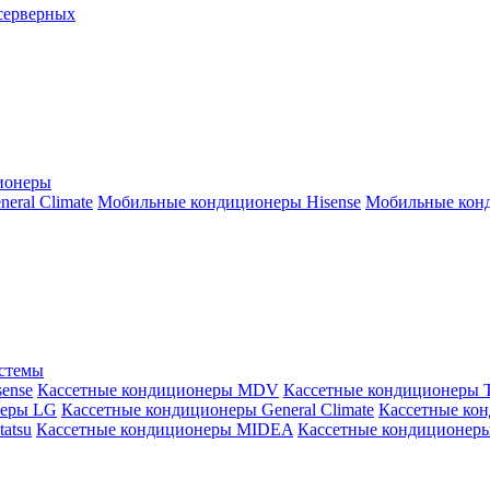
серверных
ионеры
ral Climate
Мобильные кондиционеры Hisense
Мобильные конд
истемы
ense
Кассетные кондиционеры MDV
Кассетные кондиционеры 
неры LG
Кассетные кондиционеры General Climate
Кассетные конд
atsu
Кассетные кондиционеры MIDEA
Кассетные кондиционер