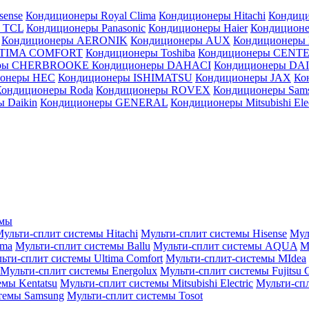
sense
Кондиционеры Royal Clima
Кондиционеры Hitachi
Кондиц
 TCL
Кондиционеры Panasonic
Кондиционеры Haier
Кондиционе
Кондиционеры AERONIK
Кондиционеры AUX
Кондиционеры 
LTIMA COMFORT
Кондиционеры Toshiba
Кондиционеры CENT
еры CHERBROOKE
Кондиционеры DAHACI
Кондиционеры D
ионеры HEC
Кондиционеры ISHIMATSU
Кондиционеры JAX
Ко
Кондиционеры Roda
Кондиционеры ROVEX
Кондиционеры Sam
 Daikin
Кондиционеры GENERAL
Кондиционеры Mitsubishi Elec
емы
ульти-сплит системы Hitachi
Мульти-сплит системы Hisense
Мул
ima
Мульти-сплит системы Ballu
Мульти-сплит системы AQUA
М
ьти-сплит системы Ultima Comfort
Мульти-сплит-системы MIdea
Мульти-сплит системы Energolux
Мульти-сплит системы Fujitsu G
емы Kentatsu
Мульти-сплит системы Mitsubishi Electric
Мульти-спл
темы Samsung
Мульти-сплит системы Tosot