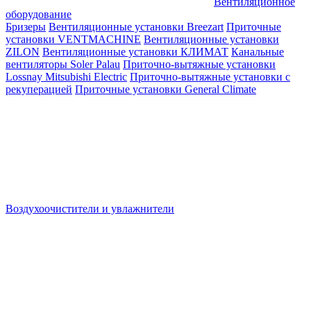
Вентиляционное
оборудование
Бризеры
Вентиляционные установки Breezart
Приточные
установки VENTMACHINE
Вентиляционные установки
ZILON
Вентиляционные установки КЛИМАТ
Канальные
вентиляторы Soler Palau
Приточно-вытяжные установки
Lossnay Mitsubishi Electric
Приточно-вытяжные установки с
рекуперацией
Приточные установки General Climate
Воздухоочистители и увлажнители