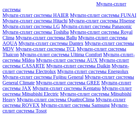
Мульти-сплит
системы
Мульти-сплит системы HAIER
Мульти-сплит системы FUNAI
Мульти-сплит системы Hitachi
Мульти-сплит системы Hisense
Мульти-сплит системы LG
Мульти-сплит системы Panasonic
Мульти-сплит системы Toshiba
Мульти-сплит системы Royal
Clima
Мульти-сплит системы Ballu
Мульти-сплит системы
AQUA
Мульти-сплит системы Dantex
Мульти-сплит системы
MDV
Мульти-сплит системы TCL
Мульти-сплит системы
Thaicon
Мульти-сплит системы Ultima Comfort
Мульти-сплит-
системы MIdea
Мульти-сплит системы AUX
Мульти-сплит
системы CASARTE
Мульти-сплит системы Daikin
Мульти-
сплит системы Electrolux
Мульти-сплит системы Energolux
Мульти-сплит системы Fujitsu General
Мульти-сплит системы
General Climate
Мульти-сплит системы GREE
Мульти-сплит
системы JAX
Мульти-сплит системы Kentatsu
Мульти-сплит
системы Mitsubishi Electric
Мульти-сплит системы Mitsubishi
Heavy
Мульти-сплит системы QuattroClima
Мульти-сплит
системы ROVEX
Мульти-сплит системы Samsung
Мульти-
сплит системы Tosot