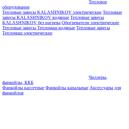
Тепловое
оборудование
Тепловые завесы KALASHNIKOV электрические
Тепловые
завесы KALASHNIKOV водяные
Тепловые завесы
KALASHNIKOV без нагрева
Обогреватели электрические
Тепловые завесы Тепломаш водяные
Тепловые завесы
Тепломаш электрические
Чиллеры,
фанкойлы, ККБ
Фанкойлы кассетные
Фанкойлы канальные
Аксессуары для
фанкойлов