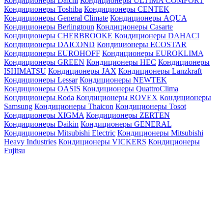
Кондиционеры Daichi
Кондиционеры ULTIMA COMFORT
Кондиционеры Toshiba
Кондиционеры CENTEK
Кондиционеры General Climate
Кондиционеры AQUA
Кондиционеры Berlingtoun
Кондиционеры Casarte
Кондиционеры CHERBROOKE
Кондиционеры DAHACI
Кондиционеры DAICOND
Кондиционеры ECOSTAR
Кондиционеры EUROHOFF
Кондиционеры EUROKLIMA
Кондиционеры GREEN
Кондиционеры HEC
Кондиционеры
ISHIMATSU
Кондиционеры JAX
Кондиционеры Lanzkraft
Кондиционеры Lessar
Кондиционеры NEWTEK
Кондиционеры OASIS
Кондиционеры QuattroClima
Кондиционеры Roda
Кондиционеры ROVEX
Кондиционеры
Samsung
Кондиционеры Thaicon
Кондиционеры Tosot
Кондиционеры XIGMA
Кондиционеры ZERTEN
Кондиционеры Daikin
Кондиционеры GENERAL
Кондиционеры Mitsubishi Electric
Кондиционеры Mitsubishi
Heavy Industries
Кондиционеры VICKERS
Кондиционеры
Fujitsu