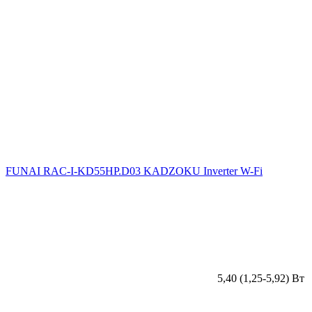
FUNAI RAC-I-KD55HP.D03 KADZOKU Inverter W-Fi
5,40 (1,25-5,92) Вт