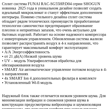
Сплит система FUNAI RAC-SG55HP.D04 серии SHOGUN
новинка 2025 года в уникальном дизайне позволят создать
идеальный микроклимат и станут эффектным дополнением
интерьера. Помимо стильного дизайна сплит система
обладает рядом технических преимуществ проработанные
технологии самоочистки предотвращают образование
плесени и неприятных запахов, что очень актуально для
бытовых изделий. Работает на основе надежного компрессора
с инверторным управлением. Обновленная система жалюзи
позволяет распространять воздух в 4-х направлениях, что
гарантирует максимальный комфорт эксплуатации:
• А/А Энергоэффективность
• от 21 дБ(А) Низкий уровень шума
• UV – модуль Ультрафиолетовая обработка для
обеззараживания воздуха
• SMART Air автоматическое управление потоком воздуха в 4-
х направлениях
• 4х SMART Ion 4 дополнительных фильтра в комплекте
• Установленный Wi-fi модуль
Наружный блок также отличается низким уровнем шума. Для
минимизации вибрации и снижения уровня шума в
конструкции предусмотрены виброопоры и шумоизоляция
компрессора, что повышает комфорт при использовании