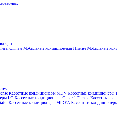
серверных
ионеры
ral Climate
Мобильные кондиционеры Hisense
Мобильные конд
истемы
ense
Кассетные кондиционеры MDV
Кассетные кондиционеры 
неры LG
Кассетные кондиционеры General Climate
Кассетные конд
atsu
Кассетные кондиционеры MIDEA
Кассетные кондиционер