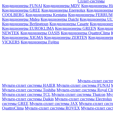
Сплит-системы
Кондиционеры FUNAI
Кондиционеры MDV
Кондиционеры Hi
Кондиционеры GREE
Кондиционеры Energolux
Кондиционеры
СOOLBERG
Кондиционеры Kentatsu
Кондиционеры FERRUM
Кондиционеры Midea
Кондиционеры Daichi
Кондиционеры U
Кондиционеры Berlingtoun
Кондиционеры Casarte
Кондицион
Кондиционеры EUROKLIMA
Кондиционеры GREEN
Кондиц
NEWTEK
Кондиционеры OASIS
Кондиционеры QuattroClima
Кондиционеры XIGMA
Кондиционеры ZERTEN
Кондиционеры
VICKERS
Кондиционеры Fujitsu
Мульти-сплит сист
Мульти-сплит системы HAIER
Мульти-сплит системы FUNAI
М
Мульти-сплит системы Toshiba
Мульти-сплит системы Royal Cl
Мульти-сплит системы TCL
Мульти-сплит системы Thaicon
Мул
Мульти-сплит системы Daikin
Мульти-сплит системы Electrolux
системы GREE
Мульти-сплит системы JAX
Мульти-сплит сист
QuattroClima
Мульти-сплит системы ROVEX
Мульти-сплит сис