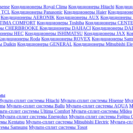
sense
Кондиционеры Royal Clima
Кондиционеры Hitachi
Кондиц
 TCL
Кондиционеры Panasonic
Кондиционеры Haier
Кондиционе
Кондиционеры AERONIK
Кондиционеры AUX
Кондиционеры 
LTIMA COMFORT
Кондиционеры Toshiba
Кондиционеры CENT
еры CHERBROOKE
Кондиционеры DAHACI
Кондиционеры D
ионеры HEC
Кондиционеры ISHIMATSU
Кондиционеры JAX
Ко
Кондиционеры Roda
Кондиционеры ROVEX
Кондиционеры Sam
 Daikin
Кондиционеры GENERAL
Кондиционеры Mitsubishi Elec
емы
ульти-сплит системы Hitachi
Мульти-сплит системы Hisense
Мул
ima
Мульти-сплит системы Ballu
Мульти-сплит системы AQUA
М
ьти-сплит системы Ultima Comfort
Мульти-сплит-системы MIdea
Мульти-сплит системы Energolux
Мульти-сплит системы Fujitsu G
емы Kentatsu
Мульти-сплит системы Mitsubishi Electric
Мульти-спл
темы Samsung
Мульти-сплит системы Tosot