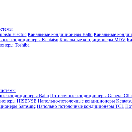
истемы
ishi Electric
Канальные кондиционеры Ballu
Канальные кондиц
ьные кондиционеры Kentatsu
Канальные кондиционеры MDV
Ка
онеры Toshiba
системы
ные кондиционеры Ballu
Потолочные кондиционеры General Clim
ционеры HISENSE
Напольно-потолочные кондиционеры Kentats
ционеры Samsung
Напольно-потолочные кондиционеры TCL
Пот