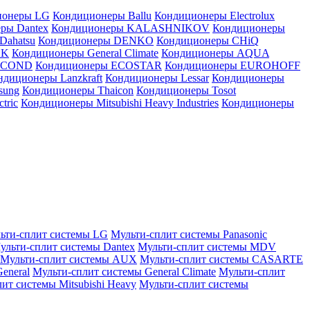
ионеры LG
Кондиционеры Ballu
Кондиционеры Electrolux
ры Dantex
Кондиционеры KALASHNIKOV
Кондиционеры
Dahatsu
Кондиционеры DENKO
Кондиционеры CHiQ
EK
Кондиционеры General Climate
Кондиционеры AQUA
AICOND
Кондиционеры ECOSTAR
Кондиционеры EUROHOFF
ндиционеры Lanzkraft
Кондиционеры Lessar
Кондиционеры
sung
Кондиционеры Thaicon
Кондиционеры Tosot
tric
Кондиционеры Mitsubishi Heavy Industries
Кондиционеры
ьти-сплит системы LG
Мульти-сплит системы Panasonic
ульти-сплит системы Dantex
Мульти-сплит системы MDV
Мульти-сплит системы AUX
Мульти-сплит системы CASARTE
eneral
Мульти-сплит системы General Climate
Мульти-сплит
ит системы Mitsubishi Heavy
Мульти-сплит системы