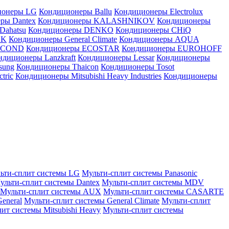
ионеры LG
Кондиционеры Ballu
Кондиционеры Electrolux
ры Dantex
Кондиционеры KALASHNIKOV
Кондиционеры
Dahatsu
Кондиционеры DENKO
Кондиционеры CHiQ
EK
Кондиционеры General Climate
Кондиционеры AQUA
AICOND
Кондиционеры ECOSTAR
Кондиционеры EUROHOFF
ндиционеры Lanzkraft
Кондиционеры Lessar
Кондиционеры
sung
Кондиционеры Thaicon
Кондиционеры Tosot
tric
Кондиционеры Mitsubishi Heavy Industries
Кондиционеры
ьти-сплит системы LG
Мульти-сплит системы Panasonic
ульти-сплит системы Dantex
Мульти-сплит системы MDV
Мульти-сплит системы AUX
Мульти-сплит системы CASARTE
eneral
Мульти-сплит системы General Climate
Мульти-сплит
ит системы Mitsubishi Heavy
Мульти-сплит системы