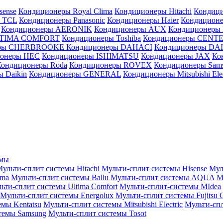
sense
Кондиционеры Royal Clima
Кондиционеры Hitachi
Кондиц
 TCL
Кондиционеры Panasonic
Кондиционеры Haier
Кондиционе
Кондиционеры AERONIK
Кондиционеры AUX
Кондиционеры 
LTIMA COMFORT
Кондиционеры Toshiba
Кондиционеры CENT
еры CHERBROOKE
Кондиционеры DAHACI
Кондиционеры D
ионеры HEC
Кондиционеры ISHIMATSU
Кондиционеры JAX
Ко
Кондиционеры Roda
Кондиционеры ROVEX
Кондиционеры Sam
 Daikin
Кондиционеры GENERAL
Кондиционеры Mitsubishi Elec
емы
ульти-сплит системы Hitachi
Мульти-сплит системы Hisense
Мул
ima
Мульти-сплит системы Ballu
Мульти-сплит системы AQUA
М
ьти-сплит системы Ultima Comfort
Мульти-сплит-системы MIdea
Мульти-сплит системы Energolux
Мульти-сплит системы Fujitsu G
емы Kentatsu
Мульти-сплит системы Mitsubishi Electric
Мульти-спл
темы Samsung
Мульти-сплит системы Tosot