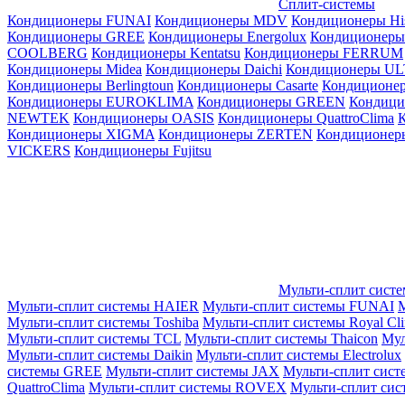
Сплит-системы
Кондиционеры FUNAI
Кондиционеры MDV
Кондиционеры Hi
Кондиционеры GREE
Кондиционеры Energolux
Кондиционеры
СOOLBERG
Кондиционеры Kentatsu
Кондиционеры FERRUM
Кондиционеры Midea
Кондиционеры Daichi
Кондиционеры U
Кондиционеры Berlingtoun
Кондиционеры Casarte
Кондицион
Кондиционеры EUROKLIMA
Кондиционеры GREEN
Кондиц
NEWTEK
Кондиционеры OASIS
Кондиционеры QuattroClima
Кондиционеры XIGMA
Кондиционеры ZERTEN
Кондиционеры
VICKERS
Кондиционеры Fujitsu
Мульти-сплит сист
Мульти-сплит системы HAIER
Мульти-сплит системы FUNAI
М
Мульти-сплит системы Toshiba
Мульти-сплит системы Royal Cl
Мульти-сплит системы TCL
Мульти-сплит системы Thaicon
Мул
Мульти-сплит системы Daikin
Мульти-сплит системы Electrolux
системы GREE
Мульти-сплит системы JAX
Мульти-сплит сист
QuattroClima
Мульти-сплит системы ROVEX
Мульти-сплит сис