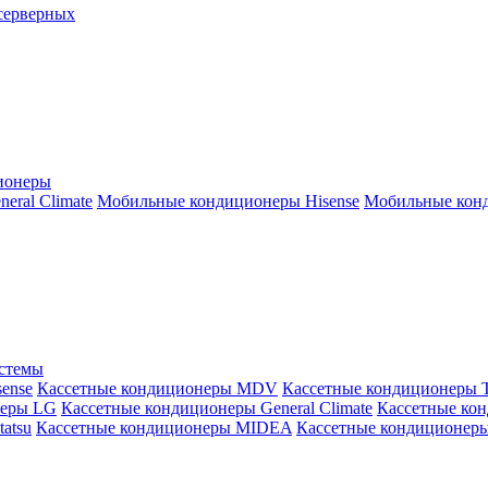
серверных
ионеры
ral Climate
Мобильные кондиционеры Hisense
Мобильные конд
истемы
ense
Кассетные кондиционеры MDV
Кассетные кондиционеры 
неры LG
Кассетные кондиционеры General Climate
Кассетные конд
atsu
Кассетные кондиционеры MIDEA
Кассетные кондиционер