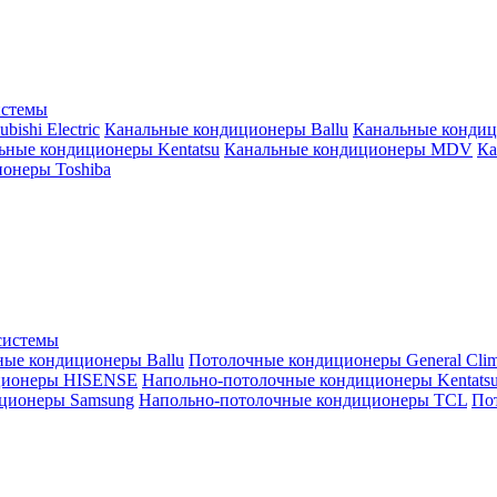
истемы
ishi Electric
Канальные кондиционеры Ballu
Канальные кондиц
ьные кондиционеры Kentatsu
Канальные кондиционеры MDV
Ка
онеры Toshiba
системы
ные кондиционеры Ballu
Потолочные кондиционеры General Clim
ционеры HISENSE
Напольно-потолочные кондиционеры Kentats
ционеры Samsung
Напольно-потолочные кондиционеры TCL
Пот