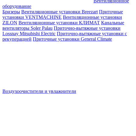
Вентиляционное
оборудование
Бризеры
Вентиляционные установки Breezart
Приточные
установки VENTMACHINE
Вентиляционные установки
ZILON
Вентиляционные установки КЛИМАТ
Канальные
вентиляторы Soler Palau
Приточно-вытяжные установки
Lossnay Mitsubishi Electric
Приточно-вытяжные установки с
рекуперацией
Приточные установки General Climate
Воздухоочистители и увлажнители