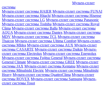
Мульти-сплит
системы
Мульти-сплит системы HAIER
Мульти-сплит системы FUNAI
Мульти-сплит системы Hitachi
Мульти-сплит системы Hisense
Мульти-сплит системы LG
Мульти-сплит системы Panasonic
Мульти-сплит системы Toshiba
Мульти-сплит системы Royal
Clima
Мульти-сплит системы Ballu
Мульти-сплит системы
AQUA
Мульти-сплит системы Dantex
Мульти-сплит системы
MDV
Мульти-сплит системы TCL
Мульти-сплит системы
Thaicon
Мульти-сплит системы Ultima Comfort
Мульти-сплит-
системы MIdea
Мульти-сплит системы AUX
Мульти-сплит
системы CASARTE
Мульти-сплит системы Daikin
Мульти-
сплит системы Electrolux
Мульти-сплит системы Energolux
Мульти-сплит системы Fujitsu General
Мульти-сплит системы
General Climate
Мульти-сплит системы GREE
Мульти-сплит
системы JAX
Мульти-сплит системы Kentatsu
Мульти-сплит
системы Mitsubishi Electric
Мульти-сплит системы Mitsubishi
Heavy
Мульти-сплит системы QuattroClima
Мульти-сплит
системы ROVEX
Мульти-сплит системы Samsung
Мульти-
сплит системы Tosot