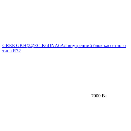
GREE GKH(24)EC-K6DNA6A/I внутренний блок кассетного
типа R32
7000 Вт