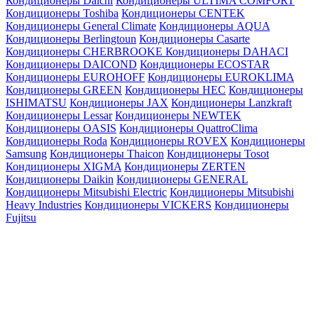
Кондиционеры Daichi
Кондиционеры ULTIMA COMFORT
Кондиционеры Toshiba
Кондиционеры CENTEK
Кондиционеры General Climate
Кондиционеры AQUA
Кондиционеры Berlingtoun
Кондиционеры Casarte
Кондиционеры CHERBROOKE
Кондиционеры DAHACI
Кондиционеры DAICOND
Кондиционеры ECOSTAR
Кондиционеры EUROHOFF
Кондиционеры EUROKLIMA
Кондиционеры GREEN
Кондиционеры HEC
Кондиционеры
ISHIMATSU
Кондиционеры JAX
Кондиционеры Lanzkraft
Кондиционеры Lessar
Кондиционеры NEWTEK
Кондиционеры OASIS
Кондиционеры QuattroClima
Кондиционеры Roda
Кондиционеры ROVEX
Кондиционеры
Samsung
Кондиционеры Thaicon
Кондиционеры Tosot
Кондиционеры XIGMA
Кондиционеры ZERTEN
Кондиционеры Daikin
Кондиционеры GENERAL
Кондиционеры Mitsubishi Electric
Кондиционеры Mitsubishi
Heavy Industries
Кондиционеры VICKERS
Кондиционеры
Fujitsu