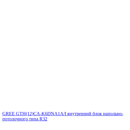
GREE GTH(12)CA-K6DNA1A/I внутренний блок напольно-
потолочного типа R32