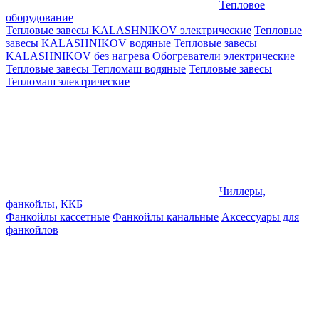
Тепловое
оборудование
Тепловые завесы KALASHNIKOV электрические
Тепловые
завесы KALASHNIKOV водяные
Тепловые завесы
KALASHNIKOV без нагрева
Обогреватели электрические
Тепловые завесы Тепломаш водяные
Тепловые завесы
Тепломаш электрические
Чиллеры,
фанкойлы, ККБ
Фанкойлы кассетные
Фанкойлы канальные
Аксессуары для
фанкойлов