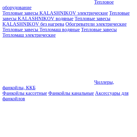
Тепловое
оборудование
Тепловые завесы KALASHNIKOV электрические
Тепловые
завесы KALASHNIKOV водяные
Тепловые завесы
KALASHNIKOV без нагрева
Обогреватели электрические
Тепловые завесы Тепломаш водяные
Тепловые завесы
Тепломаш электрические
Чиллеры,
фанкойлы, ККБ
Фанкойлы кассетные
Фанкойлы канальные
Аксессуары для
фанкойлов