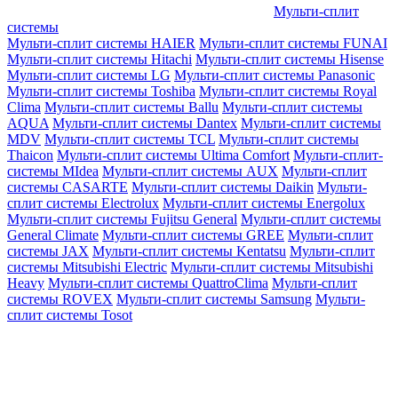
Мульти-сплит
системы
Мульти-сплит системы HAIER
Мульти-сплит системы FUNAI
Мульти-сплит системы Hitachi
Мульти-сплит системы Hisense
Мульти-сплит системы LG
Мульти-сплит системы Panasonic
Мульти-сплит системы Toshiba
Мульти-сплит системы Royal
Clima
Мульти-сплит системы Ballu
Мульти-сплит системы
AQUA
Мульти-сплит системы Dantex
Мульти-сплит системы
MDV
Мульти-сплит системы TCL
Мульти-сплит системы
Thaicon
Мульти-сплит системы Ultima Comfort
Мульти-сплит-
системы MIdea
Мульти-сплит системы AUX
Мульти-сплит
системы CASARTE
Мульти-сплит системы Daikin
Мульти-
сплит системы Electrolux
Мульти-сплит системы Energolux
Мульти-сплит системы Fujitsu General
Мульти-сплит системы
General Climate
Мульти-сплит системы GREE
Мульти-сплит
системы JAX
Мульти-сплит системы Kentatsu
Мульти-сплит
системы Mitsubishi Electric
Мульти-сплит системы Mitsubishi
Heavy
Мульти-сплит системы QuattroClima
Мульти-сплит
системы ROVEX
Мульти-сплит системы Samsung
Мульти-
сплит системы Tosot