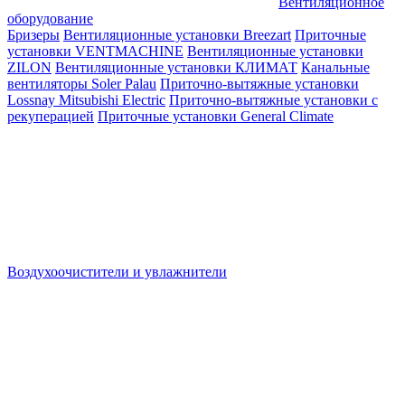
Вентиляционное
оборудование
Бризеры
Вентиляционные установки Breezart
Приточные
установки VENTMACHINE
Вентиляционные установки
ZILON
Вентиляционные установки КЛИМАТ
Канальные
вентиляторы Soler Palau
Приточно-вытяжные установки
Lossnay Mitsubishi Electric
Приточно-вытяжные установки с
рекуперацией
Приточные установки General Climate
Воздухоочистители и увлажнители