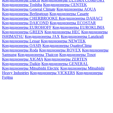
Кондиционеры Daichi
Кондиционеры ULTIMA COMFORT
Кондиционеры Toshiba
Кондиционеры CENTEK
Кондиционеры General Climate
Кондиционеры AQUA
Кондиционеры Berlingtoun
Кондиционеры Casarte
Кондиционеры CHERBROOKE
Кондиционеры DAHACI
Кондиционеры DAICOND
Кондиционеры ECOSTAR
Кондиционеры EUROHOFF
Кондиционеры EUROKLIMA
Кондиционеры GREEN
Кондиционеры HEC
Кондиционеры
ISHIMATSU
Кондиционеры JAX
Кондиционеры Lanzkraft
Кондиционеры Lessar
Кондиционеры NEWTEK
Кондиционеры OASIS
Кондиционеры QuattroClima
Кондиционеры Roda
Кондиционеры ROVEX
Кондиционеры
Samsung
Кондиционеры Thaicon
Кондиционеры Tosot
Кондиционеры XIGMA
Кондиционеры ZERTEN
Кондиционеры Daikin
Кондиционеры GENERAL
Кондиционеры Mitsubishi Electric
Кондиционеры Mitsubishi
Heavy Industries
Кондиционеры VICKERS
Кондиционеры
Fujitsu