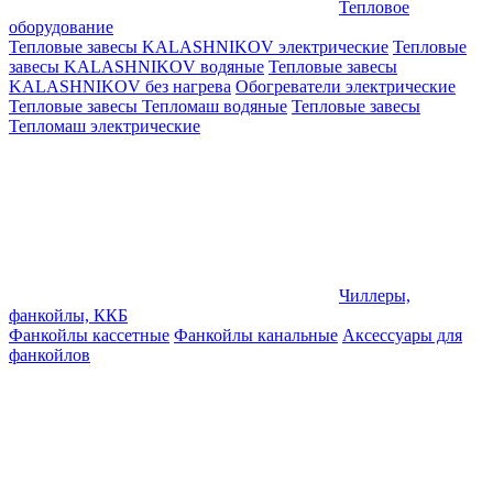
Тепловое
оборудование
Тепловые завесы KALASHNIKOV электрические
Тепловые
завесы KALASHNIKOV водяные
Тепловые завесы
KALASHNIKOV без нагрева
Обогреватели электрические
Тепловые завесы Тепломаш водяные
Тепловые завесы
Тепломаш электрические
Чиллеры,
фанкойлы, ККБ
Фанкойлы кассетные
Фанкойлы канальные
Аксессуары для
фанкойлов