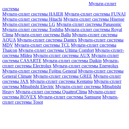
Мульти-сплит
системы
Мульти-сплит системы HAIER
Мульти-сплит системы FUNAI
Мульти-сплит системы Hitachi
Мульти-сплит системы Hisense
Мульти-сплит системы LG
Мульти-сплит системы Panasonic
Мульти-сплит системы Toshiba
Мульти-сплит системы Royal
Clima
Мульти-сплит системы Ballu
Мульти-сплит системы
AQUA
Мульти-сплит системы Dantex
Мульти-сплит системы
MDV
Мульти-сплит системы TCL
Мульти-сплит системы
Thaicon
Мульти-сплит системы Ultima Comfort
Мульти-сплит-
системы MIdea
Мульти-сплит системы AUX
Мульти-сплит
системы CASARTE
Мульти-сплит системы Daikin
Мульти-
сплит системы Electrolux
Мульти-сплит системы Energolux
Мульти-сплит системы Fujitsu General
Мульти-сплит системы
General Climate
Мульти-сплит системы GREE
Мульти-сплит
системы JAX
Мульти-сплит системы Kentatsu
Мульти-сплит
системы Mitsubishi Electric
Мульти-сплит системы Mitsubishi
Heavy
Мульти-сплит системы QuattroClima
Мульти-сплит
системы ROVEX
Мульти-сплит системы Samsung
Мульти-
сплит системы Tosot