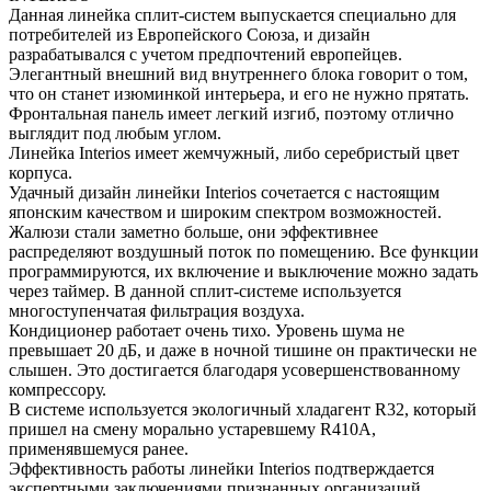
Данная линейка сплит-систем выпускается специально для
потребителей из Европейского Союза, и дизайн
разрабатывался с учетом предпочтений европейцев.
Элегантный внешний вид внутреннего блока говорит о том,
что он станет изюминкой интерьера, и его не нужно прятать.
Фронтальная панель имеет легкий изгиб, поэтому отлично
выглядит под любым углом.
Линейка Interios имеет жемчужный, либо серебристый цвет
корпуса.
Удачный дизайн линейки Interios сочетается с настоящим
японским качеством и широким спектром возможностей.
Жалюзи стали заметно больше, они эффективнее
распределяют воздушный поток по помещению. Все функции
программируются, их включение и выключение можно задать
через таймер. В данной сплит-системе используется
многоступенчатая фильтрация воздуха.
Кондиционер работает очень тихо. Уровень шума не
превышает 20 дБ, и даже в ночной тишине он практически не
слышен. Это достигается благодаря усовершенствованному
компрессору.
В системе используется экологичный хладагент R32, который
пришел на смену морально устаревшему R410A,
применявшемуся ранее.
Эффективность работы линейки Interios подтверждается
экспертными заключениями признанных организаций.