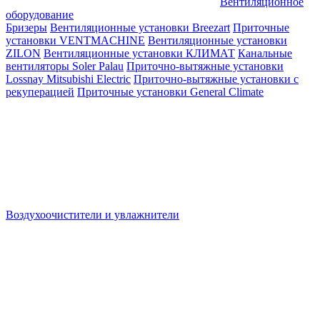
Вентиляционное
оборудование
Бризеры
Вентиляционные установки Breezart
Приточные
установки VENTMACHINE
Вентиляционные установки
ZILON
Вентиляционные установки КЛИМАТ
Канальные
вентиляторы Soler Palau
Приточно-вытяжные установки
Lossnay Mitsubishi Electric
Приточно-вытяжные установки с
рекуперацией
Приточные установки General Climate
Воздухоочистители и увлажнители