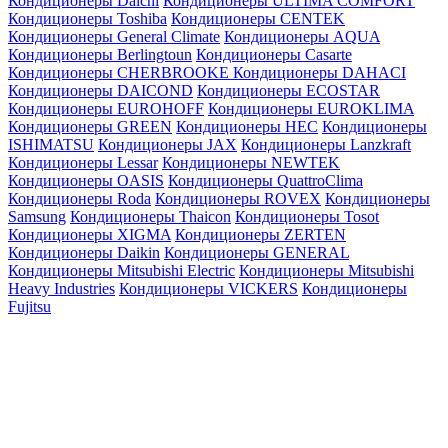
Кондиционеры Daichi
Кондиционеры ULTIMA COMFORT
Кондиционеры Toshiba
Кондиционеры CENTEK
Кондиционеры General Climate
Кондиционеры AQUA
Кондиционеры Berlingtoun
Кондиционеры Casarte
Кондиционеры CHERBROOKE
Кондиционеры DAHACI
Кондиционеры DAICOND
Кондиционеры ECOSTAR
Кондиционеры EUROHOFF
Кондиционеры EUROKLIMA
Кондиционеры GREEN
Кондиционеры HEC
Кондиционеры
ISHIMATSU
Кондиционеры JAX
Кондиционеры Lanzkraft
Кондиционеры Lessar
Кондиционеры NEWTEK
Кондиционеры OASIS
Кондиционеры QuattroClima
Кондиционеры Roda
Кондиционеры ROVEX
Кондиционеры
Samsung
Кондиционеры Thaicon
Кондиционеры Tosot
Кондиционеры XIGMA
Кондиционеры ZERTEN
Кондиционеры Daikin
Кондиционеры GENERAL
Кондиционеры Mitsubishi Electric
Кондиционеры Mitsubishi
Heavy Industries
Кондиционеры VICKERS
Кондиционеры
Fujitsu