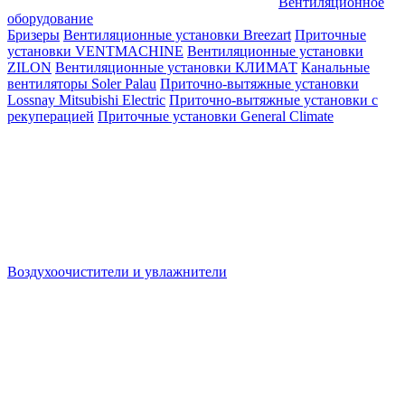
Вентиляционное
оборудование
Бризеры
Вентиляционные установки Breezart
Приточные
установки VENTMACHINE
Вентиляционные установки
ZILON
Вентиляционные установки КЛИМАТ
Канальные
вентиляторы Soler Palau
Приточно-вытяжные установки
Lossnay Mitsubishi Electric
Приточно-вытяжные установки с
рекуперацией
Приточные установки General Climate
Воздухоочистители и увлажнители