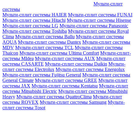
Мульти-сплит
системы
Мульти-сплит системы HAIER
Мульти-сплит системы FUNAI
Мульти-сплит системы Hitachi
Мульти-сплит системы Hisense
Мульти-сплит системы LG
Мульти-сплит системы Panasonic
Мульти-сплит системы Toshiba
Мульти-сплит системы Royal
Clima
Мульти-сплит системы Ballu
Мульти-сплит системы
AQUA
Мульти-сплит системы Dantex
Мульти-сплит системы
MDV
Мульти-сплит системы TCL
Мульти-сплит системы
Thaicon
Мульти-сплит системы Ultima Comfort
Мульти-сплит-
системы MIdea
Мульти-сплит системы AUX
Мульти-сплит
системы CASARTE
Мульти-сплит системы Daikin
Мульти-
сплит системы Electrolux
Мульти-сплит системы Energolux
Мульти-сплит системы Fujitsu General
Мульти-сплит системы
General Climate
Мульти-сплит системы GREE
Мульти-сплит
системы JAX
Мульти-сплит системы Kentatsu
Мульти-сплит
системы Mitsubishi Electric
Мульти-сплит системы Mitsubishi
Heavy
Мульти-сплит системы QuattroClima
Мульти-сплит
системы ROVEX
Мульти-сплит системы Samsung
Мульти-
сплит системы Tosot