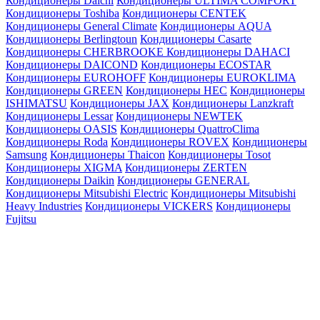
Кондиционеры Daichi
Кондиционеры ULTIMA COMFORT
Кондиционеры Toshiba
Кондиционеры CENTEK
Кондиционеры General Climate
Кондиционеры AQUA
Кондиционеры Berlingtoun
Кондиционеры Casarte
Кондиционеры CHERBROOKE
Кондиционеры DAHACI
Кондиционеры DAICOND
Кондиционеры ECOSTAR
Кондиционеры EUROHOFF
Кондиционеры EUROKLIMA
Кондиционеры GREEN
Кондиционеры HEC
Кондиционеры
ISHIMATSU
Кондиционеры JAX
Кондиционеры Lanzkraft
Кондиционеры Lessar
Кондиционеры NEWTEK
Кондиционеры OASIS
Кондиционеры QuattroClima
Кондиционеры Roda
Кондиционеры ROVEX
Кондиционеры
Samsung
Кондиционеры Thaicon
Кондиционеры Tosot
Кондиционеры XIGMA
Кондиционеры ZERTEN
Кондиционеры Daikin
Кондиционеры GENERAL
Кондиционеры Mitsubishi Electric
Кондиционеры Mitsubishi
Heavy Industries
Кондиционеры VICKERS
Кондиционеры
Fujitsu