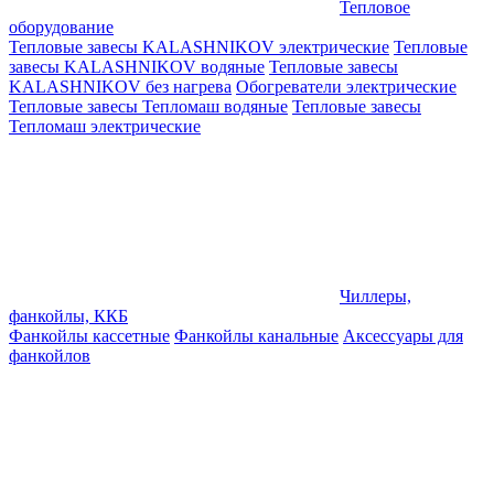
Тепловое
оборудование
Тепловые завесы KALASHNIKOV электрические
Тепловые
завесы KALASHNIKOV водяные
Тепловые завесы
KALASHNIKOV без нагрева
Обогреватели электрические
Тепловые завесы Тепломаш водяные
Тепловые завесы
Тепломаш электрические
Чиллеры,
фанкойлы, ККБ
Фанкойлы кассетные
Фанкойлы канальные
Аксессуары для
фанкойлов