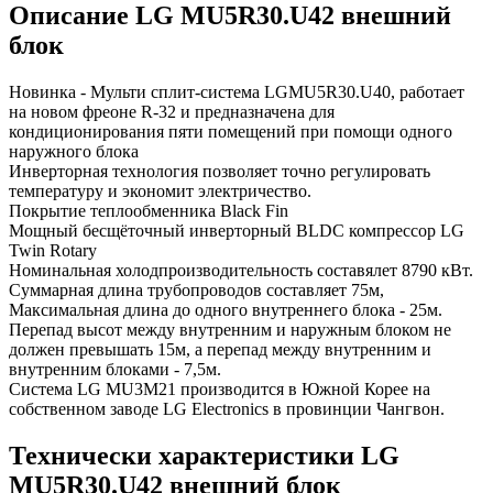
Описание LG MU5R30.U42 внешний
блок
Новинка - Мульти сплит-система LGMU5R30.U40, работает
на новом фреоне R-32 и предназначена для
кондиционирования пяти помещений при помощи одного
наружного блока
Инверторная технология позволяет точно регулировать
температуру и экономит электричество.
Покрытие теплообменника Black Fin
Мощный бесщёточный инверторный BLDC компрессор LG
Twin Rotary
Номинальная холодпроизводительность составялет 8790 кВт.
Суммарная длина трубопроводов составляет 75м,
Максимальная длина до одного внутреннего блока - 25м.
Перепад высот между внутренним и наружным блоком не
должен превышать 15м, а перепад между внутренним и
внутренним блоками - 7,5м.
Система LG MU3M21 производится в Южной Корее на
собственном заводе LG Electronics в провинции Чангвон.
Технически характеристики LG
MU5R30.U42 внешний блок