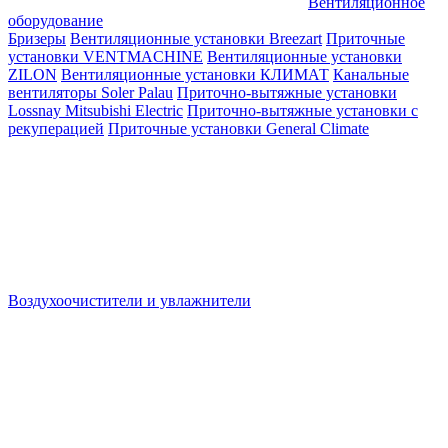
Вентиляционное
оборудование
Бризеры
Вентиляционные установки Breezart
Приточные
установки VENTMACHINE
Вентиляционные установки
ZILON
Вентиляционные установки КЛИМАТ
Канальные
вентиляторы Soler Palau
Приточно-вытяжные установки
Lossnay Mitsubishi Electric
Приточно-вытяжные установки с
рекуперацией
Приточные установки General Climate
Воздухоочистители и увлажнители