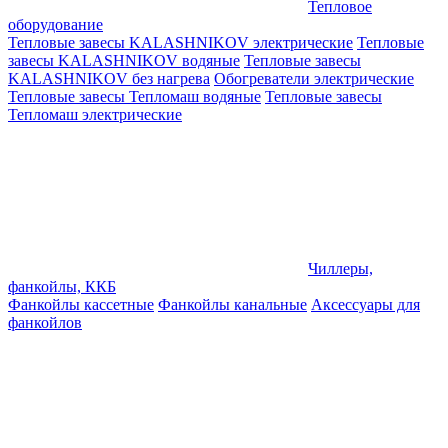
Тепловое
оборудование
Тепловые завесы KALASHNIKOV электрические
Тепловые
завесы KALASHNIKOV водяные
Тепловые завесы
KALASHNIKOV без нагрева
Обогреватели электрические
Тепловые завесы Тепломаш водяные
Тепловые завесы
Тепломаш электрические
Чиллеры,
фанкойлы, ККБ
Фанкойлы кассетные
Фанкойлы канальные
Аксессуары для
фанкойлов