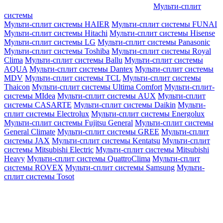
Мульти-сплит
системы
Мульти-сплит системы HAIER
Мульти-сплит системы FUNAI
Мульти-сплит системы Hitachi
Мульти-сплит системы Hisense
Мульти-сплит системы LG
Мульти-сплит системы Panasonic
Мульти-сплит системы Toshiba
Мульти-сплит системы Royal
Clima
Мульти-сплит системы Ballu
Мульти-сплит системы
AQUA
Мульти-сплит системы Dantex
Мульти-сплит системы
MDV
Мульти-сплит системы TCL
Мульти-сплит системы
Thaicon
Мульти-сплит системы Ultima Comfort
Мульти-сплит-
системы MIdea
Мульти-сплит системы AUX
Мульти-сплит
системы CASARTE
Мульти-сплит системы Daikin
Мульти-
сплит системы Electrolux
Мульти-сплит системы Energolux
Мульти-сплит системы Fujitsu General
Мульти-сплит системы
General Climate
Мульти-сплит системы GREE
Мульти-сплит
системы JAX
Мульти-сплит системы Kentatsu
Мульти-сплит
системы Mitsubishi Electric
Мульти-сплит системы Mitsubishi
Heavy
Мульти-сплит системы QuattroClima
Мульти-сплит
системы ROVEX
Мульти-сплит системы Samsung
Мульти-
сплит системы Tosot