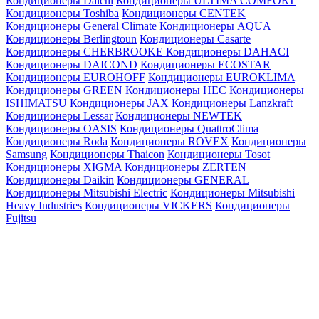
Кондиционеры Daichi
Кондиционеры ULTIMA COMFORT
Кондиционеры Toshiba
Кондиционеры CENTEK
Кондиционеры General Climate
Кондиционеры AQUA
Кондиционеры Berlingtoun
Кондиционеры Casarte
Кондиционеры CHERBROOKE
Кондиционеры DAHACI
Кондиционеры DAICOND
Кондиционеры ECOSTAR
Кондиционеры EUROHOFF
Кондиционеры EUROKLIMA
Кондиционеры GREEN
Кондиционеры HEC
Кондиционеры
ISHIMATSU
Кондиционеры JAX
Кондиционеры Lanzkraft
Кондиционеры Lessar
Кондиционеры NEWTEK
Кондиционеры OASIS
Кондиционеры QuattroClima
Кондиционеры Roda
Кондиционеры ROVEX
Кондиционеры
Samsung
Кондиционеры Thaicon
Кондиционеры Tosot
Кондиционеры XIGMA
Кондиционеры ZERTEN
Кондиционеры Daikin
Кондиционеры GENERAL
Кондиционеры Mitsubishi Electric
Кондиционеры Mitsubishi
Heavy Industries
Кондиционеры VICKERS
Кондиционеры
Fujitsu