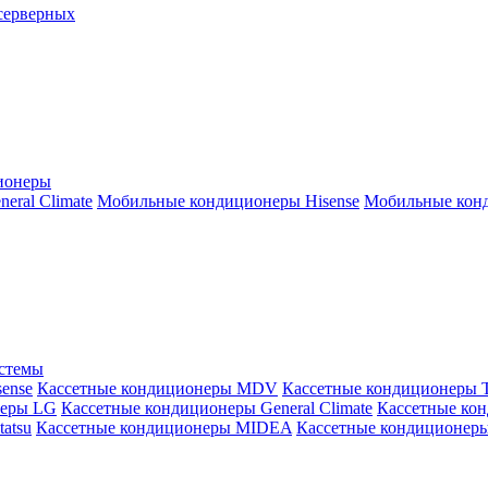
серверных
ионеры
ral Climate
Мобильные кондиционеры Hisense
Мобильные конд
истемы
ense
Кассетные кондиционеры MDV
Кассетные кондиционеры 
неры LG
Кассетные кондиционеры General Climate
Кассетные конд
atsu
Кассетные кондиционеры MIDEA
Кассетные кондиционер