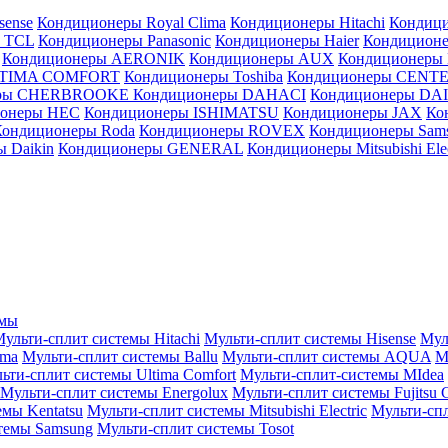
sense
Кондиционеры Royal Clima
Кондиционеры Hitachi
Кондиц
 TCL
Кондиционеры Panasonic
Кондиционеры Haier
Кондиционе
Кондиционеры AERONIK
Кондиционеры AUX
Кондиционеры 
LTIMA COMFORT
Кондиционеры Toshiba
Кондиционеры CENT
еры CHERBROOKE
Кондиционеры DAHACI
Кондиционеры D
ионеры HEC
Кондиционеры ISHIMATSU
Кондиционеры JAX
Ко
Кондиционеры Roda
Кондиционеры ROVEX
Кондиционеры Sam
 Daikin
Кондиционеры GENERAL
Кондиционеры Mitsubishi Elec
емы
ульти-сплит системы Hitachi
Мульти-сплит системы Hisense
Мул
ima
Мульти-сплит системы Ballu
Мульти-сплит системы AQUA
М
ьти-сплит системы Ultima Comfort
Мульти-сплит-системы MIdea
Мульти-сплит системы Energolux
Мульти-сплит системы Fujitsu G
емы Kentatsu
Мульти-сплит системы Mitsubishi Electric
Мульти-спл
темы Samsung
Мульти-сплит системы Tosot