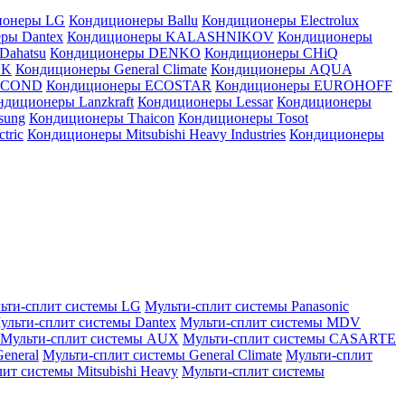
ионеры LG
Кондиционеры Ballu
Кондиционеры Electrolux
ры Dantex
Кондиционеры KALASHNIKOV
Кондиционеры
Dahatsu
Кондиционеры DENKO
Кондиционеры CHiQ
EK
Кондиционеры General Climate
Кондиционеры AQUA
AICOND
Кондиционеры ECOSTAR
Кондиционеры EUROHOFF
ндиционеры Lanzkraft
Кондиционеры Lessar
Кондиционеры
sung
Кондиционеры Thaicon
Кондиционеры Tosot
tric
Кондиционеры Mitsubishi Heavy Industries
Кондиционеры
ьти-сплит системы LG
Мульти-сплит системы Panasonic
ульти-сплит системы Dantex
Мульти-сплит системы MDV
Мульти-сплит системы AUX
Мульти-сплит системы CASARTE
eneral
Мульти-сплит системы General Climate
Мульти-сплит
ит системы Mitsubishi Heavy
Мульти-сплит системы