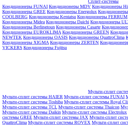
Сплит-системы
Кондиционеры FUNAI
Кондиционеры MDV
Кондиционеры Hi
Кондиционеры GREE
Кондиционеры Energolux
Кондиционеры
СOOLBERG
Кондиционеры Kentatsu
Кондиционеры FERRUM
Кондиционеры Midea
Кондиционеры Daichi
Кондиционеры U
Кондиционеры Berlingtoun
Кондиционеры Casarte
Кондицион
Кондиционеры EUROKLIMA
Кондиционеры GREEN
Кондиц
NEWTEK
Кондиционеры OASIS
Кондиционеры QuattroClima
Кондиционеры XIGMA
Кондиционеры ZERTEN
Кондиционеры
VICKERS
Кондиционеры Fujitsu
Мульти-сплит сист
Мульти-сплит системы HAIER
Мульти-сплит системы FUNAI
М
Мульти-сплит системы Toshiba
Мульти-сплит системы Royal Cl
Мульти-сплит системы TCL
Мульти-сплит системы Thaicon
Мул
Мульти-сплит системы Daikin
Мульти-сплит системы Electrolux
системы GREE
Мульти-сплит системы JAX
Мульти-сплит сист
QuattroClima
Мульти-сплит системы ROVEX
Мульти-сплит сис