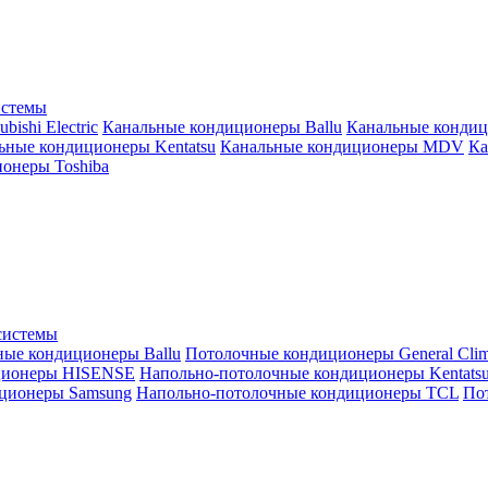
истемы
ishi Electric
Канальные кондиционеры Ballu
Канальные кондиц
ьные кондиционеры Kentatsu
Канальные кондиционеры MDV
Ка
онеры Toshiba
системы
ные кондиционеры Ballu
Потолочные кондиционеры General Clim
ционеры HISENSE
Напольно-потолочные кондиционеры Kentats
ционеры Samsung
Напольно-потолочные кондиционеры TCL
Пот