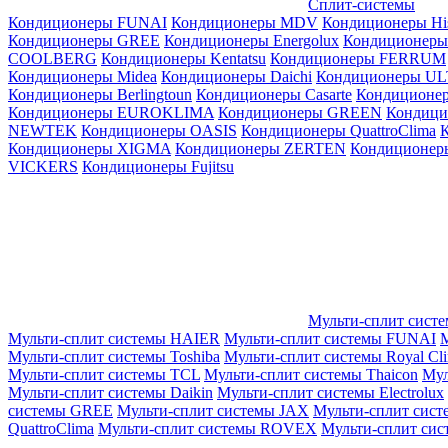
Сплит-системы
Кондиционеры FUNAI
Кондиционеры MDV
Кондиционеры Hi
Кондиционеры GREE
Кондиционеры Energolux
Кондиционеры
СOOLBERG
Кондиционеры Kentatsu
Кондиционеры FERRUM
Кондиционеры Midea
Кондиционеры Daichi
Кондиционеры U
Кондиционеры Berlingtoun
Кондиционеры Casarte
Кондицион
Кондиционеры EUROKLIMA
Кондиционеры GREEN
Кондиц
NEWTEK
Кондиционеры OASIS
Кондиционеры QuattroClima
Кондиционеры XIGMA
Кондиционеры ZERTEN
Кондиционеры
VICKERS
Кондиционеры Fujitsu
Мульти-сплит сист
Мульти-сплит системы HAIER
Мульти-сплит системы FUNAI
М
Мульти-сплит системы Toshiba
Мульти-сплит системы Royal Cl
Мульти-сплит системы TCL
Мульти-сплит системы Thaicon
Мул
Мульти-сплит системы Daikin
Мульти-сплит системы Electrolux
системы GREE
Мульти-сплит системы JAX
Мульти-сплит сист
QuattroClima
Мульти-сплит системы ROVEX
Мульти-сплит сис