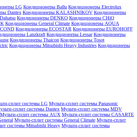
ионеры LG
Кондиционеры Ballu
Кондиционеры Electrolux
ры Dantex
Кондиционеры KALASHNIKOV
Кондиционеры
Dahatsu
Кондиционеры DENKO
Кондиционеры CHiQ
EK
Кондиционеры General Climate
Кондиционеры AQUA
AICOND
Кондиционеры ECOSTAR
Кондиционеры EUROHOFF
ндиционеры Lanzkraft
Кондиционеры Lessar
Кондиционеры
sung
Кондиционеры Thaicon
Кондиционеры Tosot
tric
Кондиционеры Mitsubishi Heavy Industries
Кондиционеры
ьти-сплит системы LG
Мульти-сплит системы Panasonic
ульти-сплит системы Dantex
Мульти-сплит системы MDV
Мульти-сплит системы AUX
Мульти-сплит системы CASARTE
eneral
Мульти-сплит системы General Climate
Мульти-сплит
ит системы Mitsubishi Heavy
Мульти-сплит системы