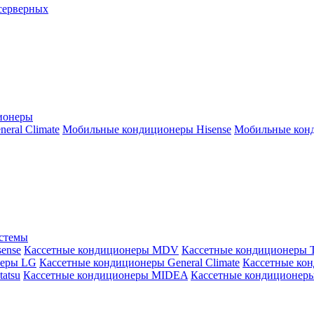
серверных
ионеры
ral Climate
Мобильные кондиционеры Hisense
Мобильные конд
истемы
ense
Кассетные кондиционеры MDV
Кассетные кондиционеры 
неры LG
Кассетные кондиционеры General Climate
Кассетные конд
atsu
Кассетные кондиционеры MIDEA
Кассетные кондиционер