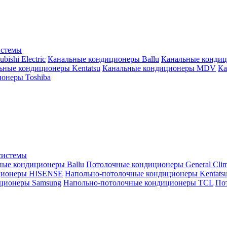
истемы
ishi Electric
Канальные кондиционеры Ballu
Канальные кондиц
ьные кондиционеры Kentatsu
Канальные кондиционеры MDV
Ка
онеры Toshiba
системы
ные кондиционеры Ballu
Потолочные кондиционеры General Clim
ционеры HISENSE
Напольно-потолочные кондиционеры Kentats
ционеры Samsung
Напольно-потолочные кондиционеры TCL
Пот