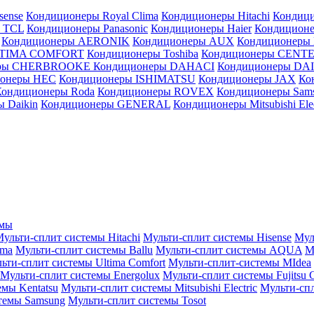
sense
Кондиционеры Royal Clima
Кондиционеры Hitachi
Кондиц
 TCL
Кондиционеры Panasonic
Кондиционеры Haier
Кондиционе
Кондиционеры AERONIK
Кондиционеры AUX
Кондиционеры 
LTIMA COMFORT
Кондиционеры Toshiba
Кондиционеры CENT
еры CHERBROOKE
Кондиционеры DAHACI
Кондиционеры D
ионеры HEC
Кондиционеры ISHIMATSU
Кондиционеры JAX
Ко
Кондиционеры Roda
Кондиционеры ROVEX
Кондиционеры Sam
 Daikin
Кондиционеры GENERAL
Кондиционеры Mitsubishi Elec
емы
ульти-сплит системы Hitachi
Мульти-сплит системы Hisense
Мул
ima
Мульти-сплит системы Ballu
Мульти-сплит системы AQUA
М
ьти-сплит системы Ultima Comfort
Мульти-сплит-системы MIdea
Мульти-сплит системы Energolux
Мульти-сплит системы Fujitsu G
емы Kentatsu
Мульти-сплит системы Mitsubishi Electric
Мульти-спл
темы Samsung
Мульти-сплит системы Tosot