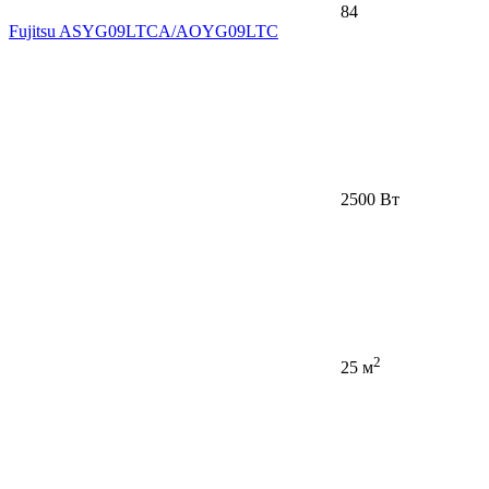
84
Fujitsu ASYG09LTCA/AOYG09LTC
2500 Вт
2
25 м