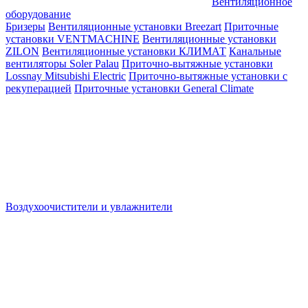
Вентиляционное
оборудование
Бризеры
Вентиляционные установки Breezart
Приточные
установки VENTMACHINE
Вентиляционные установки
ZILON
Вентиляционные установки КЛИМАТ
Канальные
вентиляторы Soler Palau
Приточно-вытяжные установки
Lossnay Mitsubishi Electric
Приточно-вытяжные установки с
рекуперацией
Приточные установки General Climate
Воздухоочистители и увлажнители