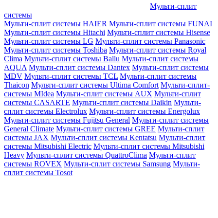
Мульти-сплит
системы
Мульти-сплит системы HAIER
Мульти-сплит системы FUNAI
Мульти-сплит системы Hitachi
Мульти-сплит системы Hisense
Мульти-сплит системы LG
Мульти-сплит системы Panasonic
Мульти-сплит системы Toshiba
Мульти-сплит системы Royal
Clima
Мульти-сплит системы Ballu
Мульти-сплит системы
AQUA
Мульти-сплит системы Dantex
Мульти-сплит системы
MDV
Мульти-сплит системы TCL
Мульти-сплит системы
Thaicon
Мульти-сплит системы Ultima Comfort
Мульти-сплит-
системы MIdea
Мульти-сплит системы AUX
Мульти-сплит
системы CASARTE
Мульти-сплит системы Daikin
Мульти-
сплит системы Electrolux
Мульти-сплит системы Energolux
Мульти-сплит системы Fujitsu General
Мульти-сплит системы
General Climate
Мульти-сплит системы GREE
Мульти-сплит
системы JAX
Мульти-сплит системы Kentatsu
Мульти-сплит
системы Mitsubishi Electric
Мульти-сплит системы Mitsubishi
Heavy
Мульти-сплит системы QuattroClima
Мульти-сплит
системы ROVEX
Мульти-сплит системы Samsung
Мульти-
сплит системы Tosot