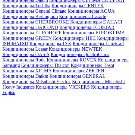
Кондиционеры Daichi
Кондиционеры ULTIMA COMFORT
Кондиционеры Toshiba
Кондиционеры CENTEK
Кондиционеры General Climate
Кондиционеры AQUA
Кондиционеры Berlingtoun
Кондиционеры Casarte
Кондиционеры CHERBROOKE
Кондиционеры DAHACI
Кондиционеры DAICOND
Кондиционеры ECOSTAR
Кондиционеры EUROHOFF
Кондиционеры EUROKLIMA
Кондиционеры GREEN
Кондиционеры HEC
Кондиционеры
ISHIMATSU
Кондиционеры JAX
Кондиционеры Lanzkraft
Кондиционеры Lessar
Кондиционеры NEWTEK
Кондиционеры OASIS
Кондиционеры QuattroClima
Кондиционеры Roda
Кондиционеры ROVEX
Кондиционеры
Samsung
Кондиционеры Thaicon
Кондиционеры Tosot
Кондиционеры XIGMA
Кондиционеры ZERTEN
Кондиционеры Daikin
Кондиционеры GENERAL
Кондиционеры Mitsubishi Electric
Кондиционеры Mitsubishi
Heavy Industries
Кондиционеры VICKERS
Кондиционеры
Fujitsu