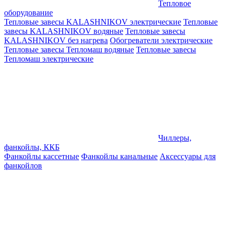
Тепловое
оборудование
Тепловые завесы KALASHNIKOV электрические
Тепловые
завесы KALASHNIKOV водяные
Тепловые завесы
KALASHNIKOV без нагрева
Обогреватели электрические
Тепловые завесы Тепломаш водяные
Тепловые завесы
Тепломаш электрические
Чиллеры,
фанкойлы, ККБ
Фанкойлы кассетные
Фанкойлы канальные
Аксессуары для
фанкойлов