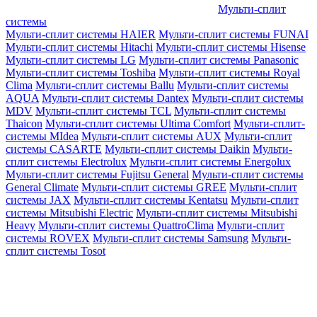
Мульти-сплит
системы
Мульти-сплит системы HAIER
Мульти-сплит системы FUNAI
Мульти-сплит системы Hitachi
Мульти-сплит системы Hisense
Мульти-сплит системы LG
Мульти-сплит системы Panasonic
Мульти-сплит системы Toshiba
Мульти-сплит системы Royal
Clima
Мульти-сплит системы Ballu
Мульти-сплит системы
AQUA
Мульти-сплит системы Dantex
Мульти-сплит системы
MDV
Мульти-сплит системы TCL
Мульти-сплит системы
Thaicon
Мульти-сплит системы Ultima Comfort
Мульти-сплит-
системы MIdea
Мульти-сплит системы AUX
Мульти-сплит
системы CASARTE
Мульти-сплит системы Daikin
Мульти-
сплит системы Electrolux
Мульти-сплит системы Energolux
Мульти-сплит системы Fujitsu General
Мульти-сплит системы
General Climate
Мульти-сплит системы GREE
Мульти-сплит
системы JAX
Мульти-сплит системы Kentatsu
Мульти-сплит
системы Mitsubishi Electric
Мульти-сплит системы Mitsubishi
Heavy
Мульти-сплит системы QuattroClima
Мульти-сплит
системы ROVEX
Мульти-сплит системы Samsung
Мульти-
сплит системы Tosot