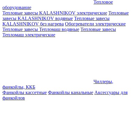
Тепловое
оборудование
Тепловые завесы KALASHNIKOV электрические
Тепловые
завесы KALASHNIKOV водяные
Тепловые завесы
KALASHNIKOV без нагрева
Обогреватели электрические
Тепловые завесы Тепломаш водяные
Тепловые завесы
Тепломаш электрические
Чиллеры,
фанкойлы, ККБ
Фанкойлы кассетные
Фанкойлы канальные
Аксессуары для
фанкойлов