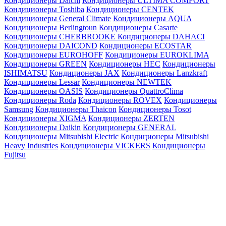
Кондиционеры Daichi
Кондиционеры ULTIMA COMFORT
Кондиционеры Toshiba
Кондиционеры CENTEK
Кондиционеры General Climate
Кондиционеры AQUA
Кондиционеры Berlingtoun
Кондиционеры Casarte
Кондиционеры CHERBROOKE
Кондиционеры DAHACI
Кондиционеры DAICOND
Кондиционеры ECOSTAR
Кондиционеры EUROHOFF
Кондиционеры EUROKLIMA
Кондиционеры GREEN
Кондиционеры HEC
Кондиционеры
ISHIMATSU
Кондиционеры JAX
Кондиционеры Lanzkraft
Кондиционеры Lessar
Кондиционеры NEWTEK
Кондиционеры OASIS
Кондиционеры QuattroClima
Кондиционеры Roda
Кондиционеры ROVEX
Кондиционеры
Samsung
Кондиционеры Thaicon
Кондиционеры Tosot
Кондиционеры XIGMA
Кондиционеры ZERTEN
Кондиционеры Daikin
Кондиционеры GENERAL
Кондиционеры Mitsubishi Electric
Кондиционеры Mitsubishi
Heavy Industries
Кондиционеры VICKERS
Кондиционеры
Fujitsu