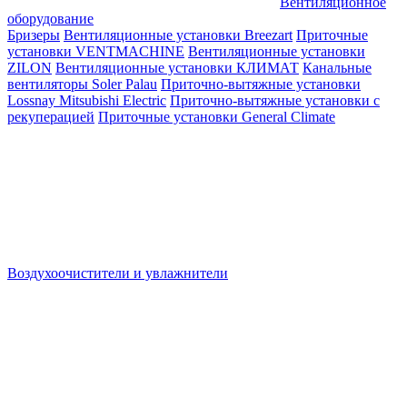
Вентиляционное
оборудование
Бризеры
Вентиляционные установки Breezart
Приточные
установки VENTMACHINE
Вентиляционные установки
ZILON
Вентиляционные установки КЛИМАТ
Канальные
вентиляторы Soler Palau
Приточно-вытяжные установки
Lossnay Mitsubishi Electric
Приточно-вытяжные установки с
рекуперацией
Приточные установки General Climate
Воздухоочистители и увлажнители