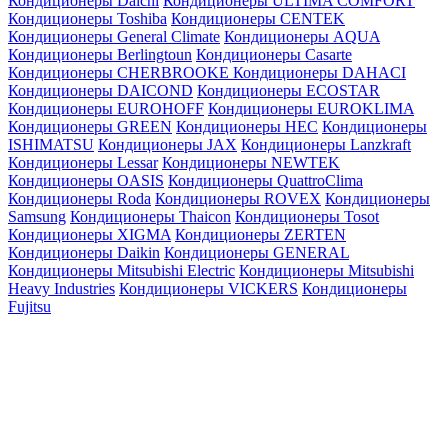
Кондиционеры Daichi
Кондиционеры ULTIMA COMFORT
Кондиционеры Toshiba
Кондиционеры CENTEK
Кондиционеры General Climate
Кондиционеры AQUA
Кондиционеры Berlingtoun
Кондиционеры Casarte
Кондиционеры CHERBROOKE
Кондиционеры DAHACI
Кондиционеры DAICOND
Кондиционеры ECOSTAR
Кондиционеры EUROHOFF
Кондиционеры EUROKLIMA
Кондиционеры GREEN
Кондиционеры HEC
Кондиционеры
ISHIMATSU
Кондиционеры JAX
Кондиционеры Lanzkraft
Кондиционеры Lessar
Кондиционеры NEWTEK
Кондиционеры OASIS
Кондиционеры QuattroClima
Кондиционеры Roda
Кондиционеры ROVEX
Кондиционеры
Samsung
Кондиционеры Thaicon
Кондиционеры Tosot
Кондиционеры XIGMA
Кондиционеры ZERTEN
Кондиционеры Daikin
Кондиционеры GENERAL
Кондиционеры Mitsubishi Electric
Кондиционеры Mitsubishi
Heavy Industries
Кондиционеры VICKERS
Кондиционеры
Fujitsu