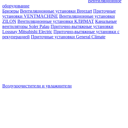
Вентиляционное
оборудование
Бризеры
Вентиляционные установки Breezart
Приточные
установки VENTMACHINE
Вентиляционные установки
ZILON
Вентиляционные установки КЛИМАТ
Канальные
вентиляторы Soler Palau
Приточно-вытяжные установки
Lossnay Mitsubishi Electric
Приточно-вытяжные установки с
рекуперацией
Приточные установки General Climate
Воздухоочистители и увлажнители