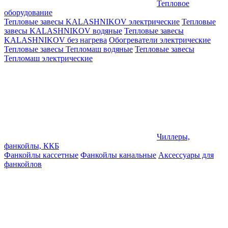
Тепловое
оборудование
Тепловые завесы KALASHNIKOV электрические
Тепловые
завесы KALASHNIKOV водяные
Тепловые завесы
KALASHNIKOV без нагрева
Обогреватели электрические
Тепловые завесы Тепломаш водяные
Тепловые завесы
Тепломаш электрические
Чиллеры,
фанкойлы, ККБ
Фанкойлы кассетные
Фанкойлы канальные
Аксессуары для
фанкойлов