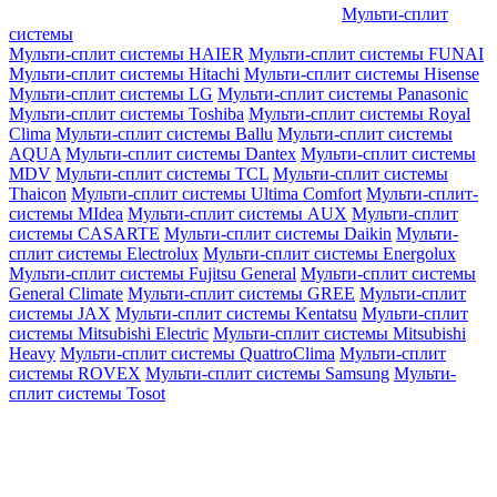
Мульти-сплит
системы
Мульти-сплит системы HAIER
Мульти-сплит системы FUNAI
Мульти-сплит системы Hitachi
Мульти-сплит системы Hisense
Мульти-сплит системы LG
Мульти-сплит системы Panasonic
Мульти-сплит системы Toshiba
Мульти-сплит системы Royal
Clima
Мульти-сплит системы Ballu
Мульти-сплит системы
AQUA
Мульти-сплит системы Dantex
Мульти-сплит системы
MDV
Мульти-сплит системы TCL
Мульти-сплит системы
Thaicon
Мульти-сплит системы Ultima Comfort
Мульти-сплит-
системы MIdea
Мульти-сплит системы AUX
Мульти-сплит
системы CASARTE
Мульти-сплит системы Daikin
Мульти-
сплит системы Electrolux
Мульти-сплит системы Energolux
Мульти-сплит системы Fujitsu General
Мульти-сплит системы
General Climate
Мульти-сплит системы GREE
Мульти-сплит
системы JAX
Мульти-сплит системы Kentatsu
Мульти-сплит
системы Mitsubishi Electric
Мульти-сплит системы Mitsubishi
Heavy
Мульти-сплит системы QuattroClima
Мульти-сплит
системы ROVEX
Мульти-сплит системы Samsung
Мульти-
сплит системы Tosot