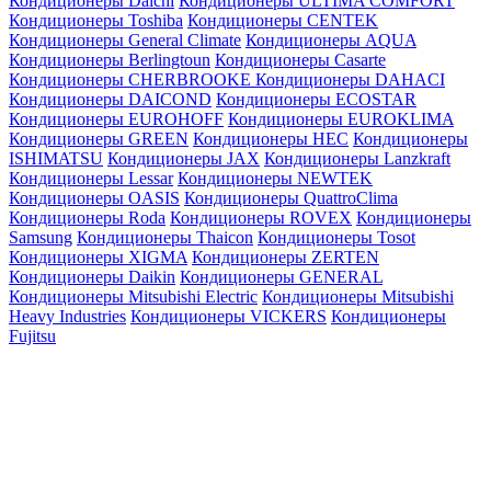
Кондиционеры Daichi
Кондиционеры ULTIMA COMFORT
Кондиционеры Toshiba
Кондиционеры CENTEK
Кондиционеры General Climate
Кондиционеры AQUA
Кондиционеры Berlingtoun
Кондиционеры Casarte
Кондиционеры CHERBROOKE
Кондиционеры DAHACI
Кондиционеры DAICOND
Кондиционеры ECOSTAR
Кондиционеры EUROHOFF
Кондиционеры EUROKLIMA
Кондиционеры GREEN
Кондиционеры HEC
Кондиционеры
ISHIMATSU
Кондиционеры JAX
Кондиционеры Lanzkraft
Кондиционеры Lessar
Кондиционеры NEWTEK
Кондиционеры OASIS
Кондиционеры QuattroClima
Кондиционеры Roda
Кондиционеры ROVEX
Кондиционеры
Samsung
Кондиционеры Thaicon
Кондиционеры Tosot
Кондиционеры XIGMA
Кондиционеры ZERTEN
Кондиционеры Daikin
Кондиционеры GENERAL
Кондиционеры Mitsubishi Electric
Кондиционеры Mitsubishi
Heavy Industries
Кондиционеры VICKERS
Кондиционеры
Fujitsu