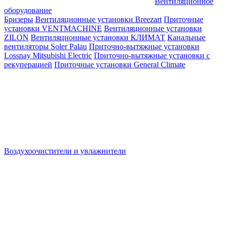
Вентиляционное
оборудование
Бризеры
Вентиляционные установки Breezart
Приточные
установки VENTMACHINE
Вентиляционные установки
ZILON
Вентиляционные установки КЛИМАТ
Канальные
вентиляторы Soler Palau
Приточно-вытяжные установки
Lossnay Mitsubishi Electric
Приточно-вытяжные установки с
рекуперацией
Приточные установки General Climate
Воздухоочистители и увлажнители