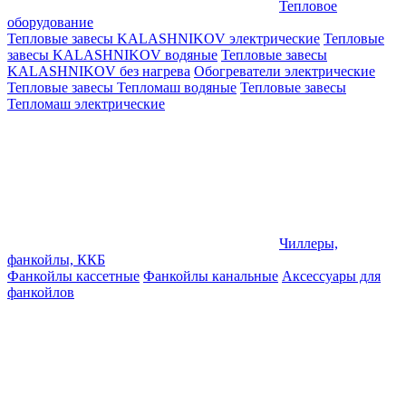
Тепловое
оборудование
Тепловые завесы KALASHNIKOV электрические
Тепловые
завесы KALASHNIKOV водяные
Тепловые завесы
KALASHNIKOV без нагрева
Обогреватели электрические
Тепловые завесы Тепломаш водяные
Тепловые завесы
Тепломаш электрические
Чиллеры,
фанкойлы, ККБ
Фанкойлы кассетные
Фанкойлы канальные
Аксессуары для
фанкойлов