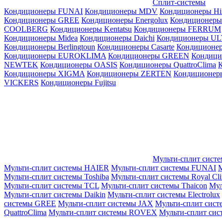
Сплит-системы
Кондиционеры FUNAI
Кондиционеры MDV
Кондиционеры Hi
Кондиционеры GREE
Кондиционеры Energolux
Кондиционеры
СOOLBERG
Кондиционеры Kentatsu
Кондиционеры FERRUM
Кондиционеры Midea
Кондиционеры Daichi
Кондиционеры U
Кондиционеры Berlingtoun
Кондиционеры Casarte
Кондицион
Кондиционеры EUROKLIMA
Кондиционеры GREEN
Кондиц
NEWTEK
Кондиционеры OASIS
Кондиционеры QuattroClima
Кондиционеры XIGMA
Кондиционеры ZERTEN
Кондиционеры
VICKERS
Кондиционеры Fujitsu
Мульти-сплит сист
Мульти-сплит системы HAIER
Мульти-сплит системы FUNAI
М
Мульти-сплит системы Toshiba
Мульти-сплит системы Royal Cl
Мульти-сплит системы TCL
Мульти-сплит системы Thaicon
Мул
Мульти-сплит системы Daikin
Мульти-сплит системы Electrolux
системы GREE
Мульти-сплит системы JAX
Мульти-сплит сист
QuattroClima
Мульти-сплит системы ROVEX
Мульти-сплит сис