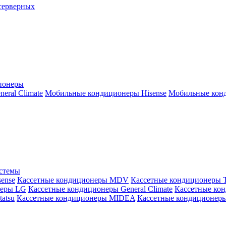
серверных
ионеры
ral Climate
Мобильные кондиционеры Hisense
Мобильные конд
истемы
ense
Кассетные кондиционеры MDV
Кассетные кондиционеры 
неры LG
Кассетные кондиционеры General Climate
Кассетные конд
atsu
Кассетные кондиционеры MIDEA
Кассетные кондиционер