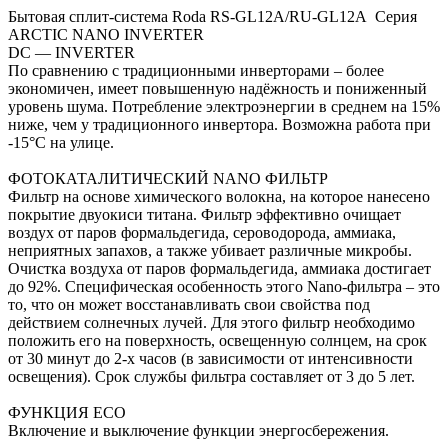
Бытовая сплит-система Roda RS-GL12A/RU-GL12A Серия
ARCTIC NANO INVERTER
DC — INVERTER
По сравнению с традиционными инверторами – более
экономичен, имеет повышенную надёжность и пониженный
уровень шума. Потребление электроэнергии в среднем на 15%
ниже, чем у традиционного инвертора. Возможна работа при
-15°С на улице.
ФОТОКАТАЛИТИЧЕСКИЙ NANO ФИЛЬТР
Фильтр на основе химического волокна, на которое нанесено
покрытие двуокиси титана. Фильтр эффективно очищает
воздух от паров формальдегида, сероводорода, аммиака,
неприятных запахов, а также убивает различные микробы.
Очистка воздуха от паров формальдегида, аммиака достигает
до 92%. Специфическая особенность этого Nano-фильтра – это
то, что он может восстанавливать свои свойства под
действием солнечных лучей. Для этого фильтр необходимо
положить его на поверхность, освещенную солнцем, на срок
от 30 минут до 2-х часов (в зависимости от интенсивности
освещения). Срок службы фильтра составляет от 3 до 5 лет.
ФУНКЦИЯ ECO
Включение и выключение функции энергосбережения.