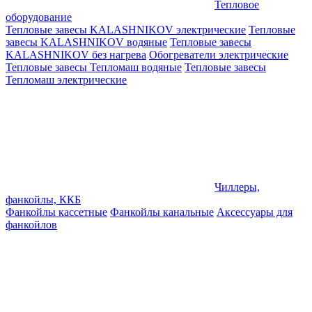
Тепловое
оборудование
Тепловые завесы KALASHNIKOV электрические
Тепловые
завесы KALASHNIKOV водяные
Тепловые завесы
KALASHNIKOV без нагрева
Обогреватели электрические
Тепловые завесы Тепломаш водяные
Тепловые завесы
Тепломаш электрические
Чиллеры,
фанкойлы, ККБ
Фанкойлы кассетные
Фанкойлы канальные
Аксессуары для
фанкойлов