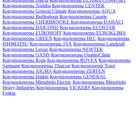
Кондиционеры Daichi
Кондиционеры ULTIMA COMFORT
Кондиционеры Toshiba
Кондиционеры CENTEK
Кондиционеры General Climate
Кондиционеры AQUA
Кондиционеры Berlingtoun
Кондиционеры Casarte
Кондиционеры CHERBROOKE
Кондиционеры DAHACI
Кондиционеры DAICOND
Кондиционеры ECOSTAR
Кондиционеры EUROHOFF
Кондиционеры EUROKLIMA
Кондиционеры GREEN
Кондиционеры HEC
Кондиционеры
ISHIMATSU
Кондиционеры JAX
Кондиционеры Lanzkraft
Кондиционеры Lessar
Кондиционеры NEWTEK
Кондиционеры OASIS
Кондиционеры QuattroClima
Кондиционеры Roda
Кондиционеры ROVEX
Кондиционеры
Samsung
Кондиционеры Thaicon
Кондиционеры Tosot
Кондиционеры XIGMA
Кондиционеры ZERTEN
Кондиционеры Daikin
Кондиционеры GENERAL
Кондиционеры Mitsubishi Electric
Кондиционеры Mitsubishi
Heavy Industries
Кондиционеры VICKERS
Кондиционеры
Fujitsu