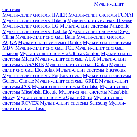
Мульти-сплит
системы
Мульти-сплит системы HAIER
Мульти-сплит системы FUNAI
Мульти-сплит системы Hitachi
Мульти-сплит системы Hisense
Мульти-сплит системы LG
Мульти-сплит системы Panasonic
Мульти-сплит системы Toshiba
Мульти-сплит системы Royal
Clima
Мульти-сплит системы Ballu
Мульти-сплит системы
AQUA
Мульти-сплит системы Dantex
Мульти-сплит системы
MDV
Мульти-сплит системы TCL
Мульти-сплит системы
Thaicon
Мульти-сплит системы Ultima Comfort
Мульти-сплит-
системы MIdea
Мульти-сплит системы AUX
Мульти-сплит
системы CASARTE
Мульти-сплит системы Daikin
Мульти-
сплит системы Electrolux
Мульти-сплит системы Energolux
Мульти-сплит системы Fujitsu General
Мульти-сплит системы
General Climate
Мульти-сплит системы GREE
Мульти-сплит
системы JAX
Мульти-сплит системы Kentatsu
Мульти-сплит
системы Mitsubishi Electric
Мульти-сплит системы Mitsubishi
Heavy
Мульти-сплит системы QuattroClima
Мульти-сплит
системы ROVEX
Мульти-сплит системы Samsung
Мульти-
сплит системы Tosot