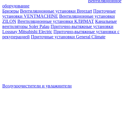
Вентиляционное
оборудование
Бризеры
Вентиляционные установки Breezart
Приточные
установки VENTMACHINE
Вентиляционные установки
ZILON
Вентиляционные установки КЛИМАТ
Канальные
вентиляторы Soler Palau
Приточно-вытяжные установки
Lossnay Mitsubishi Electric
Приточно-вытяжные установки с
рекуперацией
Приточные установки General Climate
Воздухоочистители и увлажнители