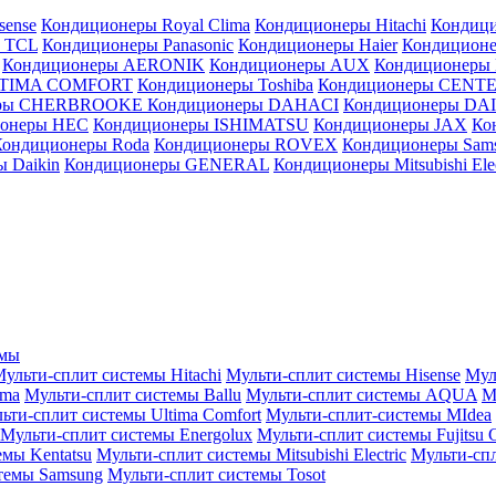
sense
Кондиционеры Royal Clima
Кондиционеры Hitachi
Кондиц
 TCL
Кондиционеры Panasonic
Кондиционеры Haier
Кондиционе
Кондиционеры AERONIK
Кондиционеры AUX
Кондиционеры 
LTIMA COMFORT
Кондиционеры Toshiba
Кондиционеры CENT
еры CHERBROOKE
Кондиционеры DAHACI
Кондиционеры D
ионеры HEC
Кондиционеры ISHIMATSU
Кондиционеры JAX
Ко
Кондиционеры Roda
Кондиционеры ROVEX
Кондиционеры Sam
 Daikin
Кондиционеры GENERAL
Кондиционеры Mitsubishi Elec
емы
ульти-сплит системы Hitachi
Мульти-сплит системы Hisense
Мул
ima
Мульти-сплит системы Ballu
Мульти-сплит системы AQUA
М
ьти-сплит системы Ultima Comfort
Мульти-сплит-системы MIdea
Мульти-сплит системы Energolux
Мульти-сплит системы Fujitsu G
емы Kentatsu
Мульти-сплит системы Mitsubishi Electric
Мульти-спл
темы Samsung
Мульти-сплит системы Tosot