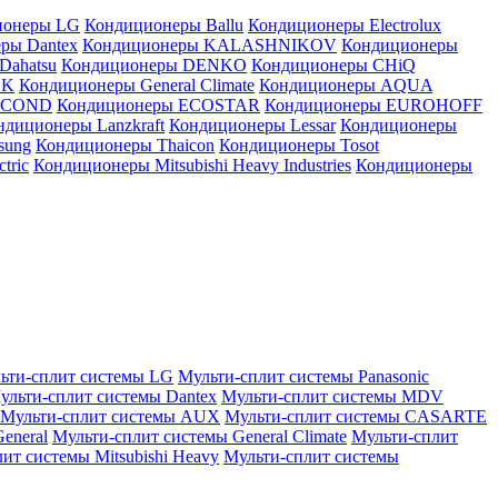
ионеры LG
Кондиционеры Ballu
Кондиционеры Electrolux
ры Dantex
Кондиционеры KALASHNIKOV
Кондиционеры
Dahatsu
Кондиционеры DENKO
Кондиционеры CHiQ
EK
Кондиционеры General Climate
Кондиционеры AQUA
AICOND
Кондиционеры ECOSTAR
Кондиционеры EUROHOFF
ндиционеры Lanzkraft
Кондиционеры Lessar
Кондиционеры
sung
Кондиционеры Thaicon
Кондиционеры Tosot
tric
Кондиционеры Mitsubishi Heavy Industries
Кондиционеры
ьти-сплит системы LG
Мульти-сплит системы Panasonic
ульти-сплит системы Dantex
Мульти-сплит системы MDV
Мульти-сплит системы AUX
Мульти-сплит системы CASARTE
eneral
Мульти-сплит системы General Climate
Мульти-сплит
ит системы Mitsubishi Heavy
Мульти-сплит системы