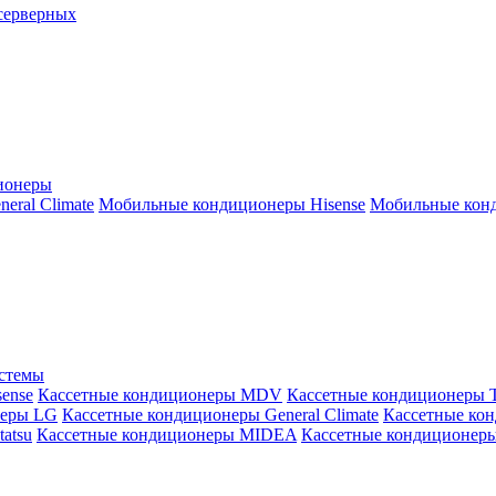
серверных
ионеры
ral Climate
Мобильные кондиционеры Hisense
Мобильные конд
истемы
ense
Кассетные кондиционеры MDV
Кассетные кондиционеры 
неры LG
Кассетные кондиционеры General Climate
Кассетные конд
atsu
Кассетные кондиционеры MIDEA
Кассетные кондиционер