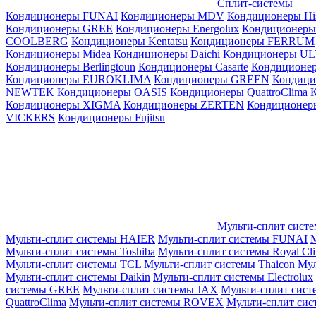
Сплит-системы
Кондиционеры FUNAI
Кондиционеры MDV
Кондиционеры Hi
Кондиционеры GREE
Кондиционеры Energolux
Кондиционеры
СOOLBERG
Кондиционеры Kentatsu
Кондиционеры FERRUM
Кондиционеры Midea
Кондиционеры Daichi
Кондиционеры U
Кондиционеры Berlingtoun
Кондиционеры Casarte
Кондицион
Кондиционеры EUROKLIMA
Кондиционеры GREEN
Кондиц
NEWTEK
Кондиционеры OASIS
Кондиционеры QuattroClima
Кондиционеры XIGMA
Кондиционеры ZERTEN
Кондиционеры
VICKERS
Кондиционеры Fujitsu
Мульти-сплит сист
Мульти-сплит системы HAIER
Мульти-сплит системы FUNAI
М
Мульти-сплит системы Toshiba
Мульти-сплит системы Royal Cl
Мульти-сплит системы TCL
Мульти-сплит системы Thaicon
Мул
Мульти-сплит системы Daikin
Мульти-сплит системы Electrolux
системы GREE
Мульти-сплит системы JAX
Мульти-сплит сист
QuattroClima
Мульти-сплит системы ROVEX
Мульти-сплит сис