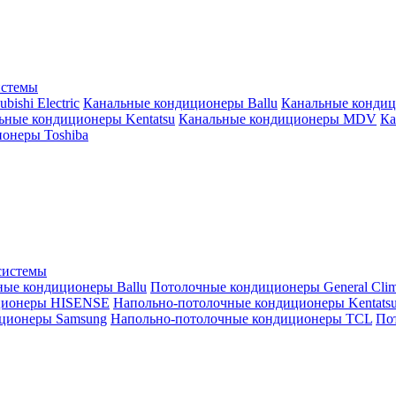
истемы
ishi Electric
Канальные кондиционеры Ballu
Канальные кондиц
ьные кондиционеры Kentatsu
Канальные кондиционеры MDV
Ка
онеры Toshiba
системы
ные кондиционеры Ballu
Потолочные кондиционеры General Clim
ционеры HISENSE
Напольно-потолочные кондиционеры Kentats
ционеры Samsung
Напольно-потолочные кондиционеры TCL
Пот