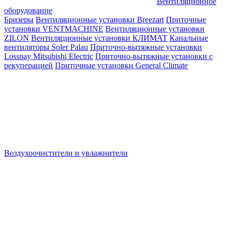
Вентиляционное
оборудование
Бризеры
Вентиляционные установки Breezart
Приточные
установки VENTMACHINE
Вентиляционные установки
ZILON
Вентиляционные установки КЛИМАТ
Канальные
вентиляторы Soler Palau
Приточно-вытяжные установки
Lossnay Mitsubishi Electric
Приточно-вытяжные установки с
рекуперацией
Приточные установки General Climate
Воздухоочистители и увлажнители