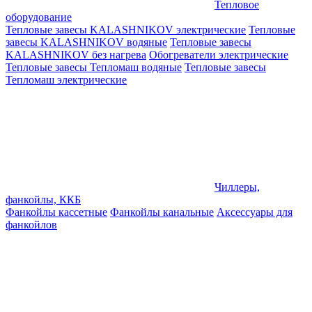
Тепловое
оборудование
Тепловые завесы KALASHNIKOV электрические
Тепловые
завесы KALASHNIKOV водяные
Тепловые завесы
KALASHNIKOV без нагрева
Обогреватели электрические
Тепловые завесы Тепломаш водяные
Тепловые завесы
Тепломаш электрические
Чиллеры,
фанкойлы, ККБ
Фанкойлы кассетные
Фанкойлы канальные
Аксессуары для
фанкойлов