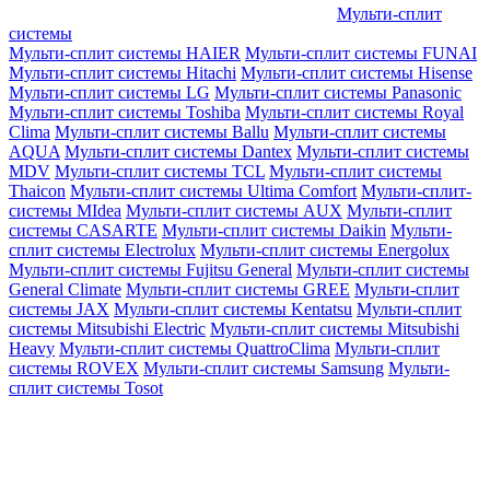
Мульти-сплит
системы
Мульти-сплит системы HAIER
Мульти-сплит системы FUNAI
Мульти-сплит системы Hitachi
Мульти-сплит системы Hisense
Мульти-сплит системы LG
Мульти-сплит системы Panasonic
Мульти-сплит системы Toshiba
Мульти-сплит системы Royal
Clima
Мульти-сплит системы Ballu
Мульти-сплит системы
AQUA
Мульти-сплит системы Dantex
Мульти-сплит системы
MDV
Мульти-сплит системы TCL
Мульти-сплит системы
Thaicon
Мульти-сплит системы Ultima Comfort
Мульти-сплит-
системы MIdea
Мульти-сплит системы AUX
Мульти-сплит
системы CASARTE
Мульти-сплит системы Daikin
Мульти-
сплит системы Electrolux
Мульти-сплит системы Energolux
Мульти-сплит системы Fujitsu General
Мульти-сплит системы
General Climate
Мульти-сплит системы GREE
Мульти-сплит
системы JAX
Мульти-сплит системы Kentatsu
Мульти-сплит
системы Mitsubishi Electric
Мульти-сплит системы Mitsubishi
Heavy
Мульти-сплит системы QuattroClima
Мульти-сплит
системы ROVEX
Мульти-сплит системы Samsung
Мульти-
сплит системы Tosot