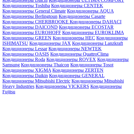
Кондиционеры Daichi
Кондиционеры ULTIMA COMFORT
Кондиционеры Toshiba
Кондиционеры CENTEK
Кондиционеры General Climate
Кондиционеры AQUA
Кондиционеры Berlingtoun
Кондиционеры Casarte
Кондиционеры CHERBROOKE
Кондиционеры DAHACI
Кондиционеры DAICOND
Кондиционеры ECOSTAR
Кондиционеры EUROHOFF
Кондиционеры EUROKLIMA
Кондиционеры GREEN
Кондиционеры HEC
Кондиционеры
ISHIMATSU
Кондиционеры JAX
Кондиционеры Lanzkraft
Кондиционеры Lessar
Кондиционеры NEWTEK
Кондиционеры OASIS
Кондиционеры QuattroClima
Кондиционеры Roda
Кондиционеры ROVEX
Кондиционеры
Samsung
Кондиционеры Thaicon
Кондиционеры Tosot
Кондиционеры XIGMA
Кондиционеры ZERTEN
Кондиционеры Daikin
Кондиционеры GENERAL
Кондиционеры Mitsubishi Electric
Кондиционеры Mitsubishi
Heavy Industries
Кондиционеры VICKERS
Кондиционеры
Fujitsu