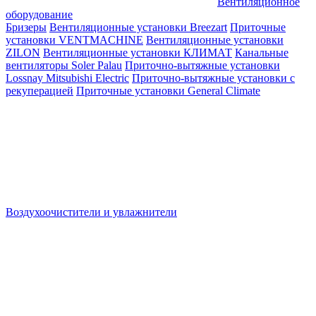
Вентиляционное
оборудование
Бризеры
Вентиляционные установки Breezart
Приточные
установки VENTMACHINE
Вентиляционные установки
ZILON
Вентиляционные установки КЛИМАТ
Канальные
вентиляторы Soler Palau
Приточно-вытяжные установки
Lossnay Mitsubishi Electric
Приточно-вытяжные установки с
рекуперацией
Приточные установки General Climate
Воздухоочистители и увлажнители