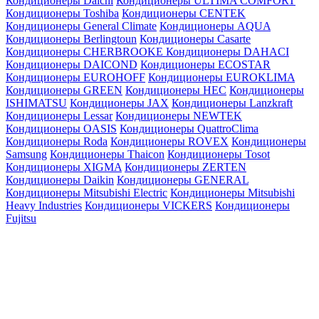
Кондиционеры Daichi
Кондиционеры ULTIMA COMFORT
Кондиционеры Toshiba
Кондиционеры CENTEK
Кондиционеры General Climate
Кондиционеры AQUA
Кондиционеры Berlingtoun
Кондиционеры Casarte
Кондиционеры CHERBROOKE
Кондиционеры DAHACI
Кондиционеры DAICOND
Кондиционеры ECOSTAR
Кондиционеры EUROHOFF
Кондиционеры EUROKLIMA
Кондиционеры GREEN
Кондиционеры HEC
Кондиционеры
ISHIMATSU
Кондиционеры JAX
Кондиционеры Lanzkraft
Кондиционеры Lessar
Кондиционеры NEWTEK
Кондиционеры OASIS
Кондиционеры QuattroClima
Кондиционеры Roda
Кондиционеры ROVEX
Кондиционеры
Samsung
Кондиционеры Thaicon
Кондиционеры Tosot
Кондиционеры XIGMA
Кондиционеры ZERTEN
Кондиционеры Daikin
Кондиционеры GENERAL
Кондиционеры Mitsubishi Electric
Кондиционеры Mitsubishi
Heavy Industries
Кондиционеры VICKERS
Кондиционеры
Fujitsu