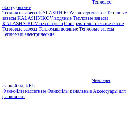
Тепловое
оборудование
Тепловые завесы KALASHNIKOV электрические
Тепловые
завесы KALASHNIKOV водяные
Тепловые завесы
KALASHNIKOV без нагрева
Обогреватели электрические
Тепловые завесы Тепломаш водяные
Тепловые завесы
Тепломаш электрические
Чиллеры,
фанкойлы, ККБ
Фанкойлы кассетные
Фанкойлы канальные
Аксессуары для
фанкойлов