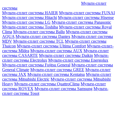
Мульти-сплит
системы
Мульти-сплит системы HAIER
Мульти-сплит системы FUNAI
Мульти-сплит системы Hitachi
Мульти-сплит системы Hisense
Мульти-сплит системы LG
Мульти-сплит системы Panasonic
Мульти-сплит системы Toshiba
Мульти-сплит системы Royal
Clima
Мульти-сплит системы Ballu
Мульти-сплит системы
AQUA
Мульти-сплит системы Dantex
Мульти-сплит системы
MDV
Мульти-сплит системы TCL
Мульти-сплит системы
Thaicon
Мульти-сплит системы Ultima Comfort
Мульти-сплит-
системы MIdea
Мульти-сплит системы AUX
Мульти-сплит
системы CASARTE
Мульти-сплит системы Daikin
Мульти-
сплит системы Electrolux
Мульти-сплит системы Energolux
Мульти-сплит системы Fujitsu General
Мульти-сплит системы
General Climate
Мульти-сплит системы GREE
Мульти-сплит
системы JAX
Мульти-сплит системы Kentatsu
Мульти-сплит
системы Mitsubishi Electric
Мульти-сплит системы Mitsubishi
Heavy
Мульти-сплит системы QuattroClima
Мульти-сплит
системы ROVEX
Мульти-сплит системы Samsung
Мульти-
сплит системы Tosot