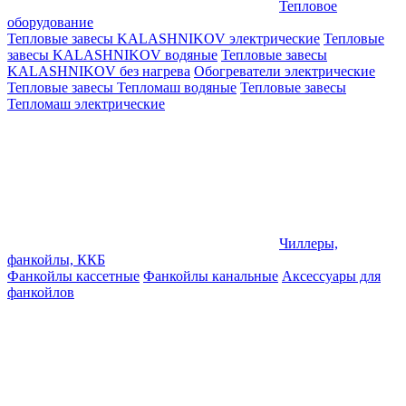
Тепловое
оборудование
Тепловые завесы KALASHNIKOV электрические
Тепловые
завесы KALASHNIKOV водяные
Тепловые завесы
KALASHNIKOV без нагрева
Обогреватели электрические
Тепловые завесы Тепломаш водяные
Тепловые завесы
Тепломаш электрические
Чиллеры,
фанкойлы, ККБ
Фанкойлы кассетные
Фанкойлы канальные
Аксессуары для
фанкойлов