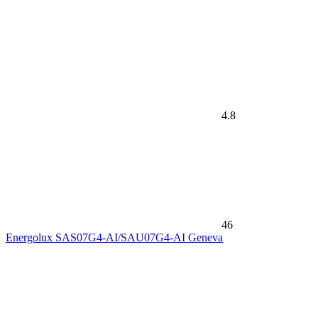
4.8
46
Energolux SAS07G4-AI/SAU07G4-AI Geneva