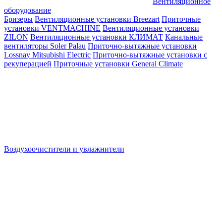
Вентиляционное
оборудование
Бризеры
Вентиляционные установки Breezart
Приточные
установки VENTMACHINE
Вентиляционные установки
ZILON
Вентиляционные установки КЛИМАТ
Канальные
вентиляторы Soler Palau
Приточно-вытяжные установки
Lossnay Mitsubishi Electric
Приточно-вытяжные установки с
рекуперацией
Приточные установки General Climate
Воздухоочистители и увлажнители