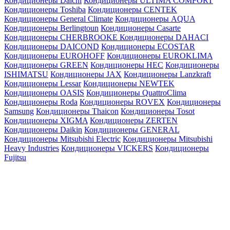
Кондиционеры Daichi
Кондиционеры ULTIMA COMFORT
Кондиционеры Toshiba
Кондиционеры CENTEK
Кондиционеры General Climate
Кондиционеры AQUA
Кондиционеры Berlingtoun
Кондиционеры Casarte
Кондиционеры CHERBROOKE
Кондиционеры DAHACI
Кондиционеры DAICOND
Кондиционеры ECOSTAR
Кондиционеры EUROHOFF
Кондиционеры EUROKLIMA
Кондиционеры GREEN
Кондиционеры HEC
Кондиционеры
ISHIMATSU
Кондиционеры JAX
Кондиционеры Lanzkraft
Кондиционеры Lessar
Кондиционеры NEWTEK
Кондиционеры OASIS
Кондиционеры QuattroClima
Кондиционеры Roda
Кондиционеры ROVEX
Кондиционеры
Samsung
Кондиционеры Thaicon
Кондиционеры Tosot
Кондиционеры XIGMA
Кондиционеры ZERTEN
Кондиционеры Daikin
Кондиционеры GENERAL
Кондиционеры Mitsubishi Electric
Кондиционеры Mitsubishi
Heavy Industries
Кондиционеры VICKERS
Кондиционеры
Fujitsu