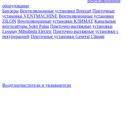
Вентиляционное
оборудование
Бризеры
Вентиляционные установки Breezart
Приточные
установки VENTMACHINE
Вентиляционные установки
ZILON
Вентиляционные установки КЛИМАТ
Канальные
вентиляторы Soler Palau
Приточно-вытяжные установки
Lossnay Mitsubishi Electric
Приточно-вытяжные установки с
рекуперацией
Приточные установки General Climate
Воздухоочистители и увлажнители