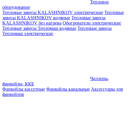
Тепловое
оборудование
Тепловые завесы KALASHNIKOV электрические
Тепловые
завесы KALASHNIKOV водяные
Тепловые завесы
KALASHNIKOV без нагрева
Обогреватели электрические
Тепловые завесы Тепломаш водяные
Тепловые завесы
Тепломаш электрические
Чиллеры,
фанкойлы, ККБ
Фанкойлы кассетные
Фанкойлы канальные
Аксессуары для
фанкойлов