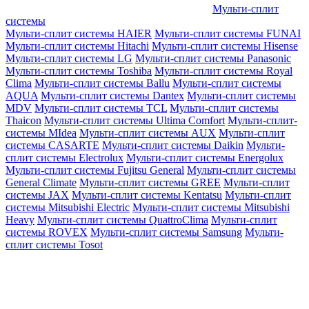
Мульти-сплит
системы
Мульти-сплит системы HAIER
Мульти-сплит системы FUNAI
Мульти-сплит системы Hitachi
Мульти-сплит системы Hisense
Мульти-сплит системы LG
Мульти-сплит системы Panasonic
Мульти-сплит системы Toshiba
Мульти-сплит системы Royal
Clima
Мульти-сплит системы Ballu
Мульти-сплит системы
AQUA
Мульти-сплит системы Dantex
Мульти-сплит системы
MDV
Мульти-сплит системы TCL
Мульти-сплит системы
Thaicon
Мульти-сплит системы Ultima Comfort
Мульти-сплит-
системы MIdea
Мульти-сплит системы AUX
Мульти-сплит
системы CASARTE
Мульти-сплит системы Daikin
Мульти-
сплит системы Electrolux
Мульти-сплит системы Energolux
Мульти-сплит системы Fujitsu General
Мульти-сплит системы
General Climate
Мульти-сплит системы GREE
Мульти-сплит
системы JAX
Мульти-сплит системы Kentatsu
Мульти-сплит
системы Mitsubishi Electric
Мульти-сплит системы Mitsubishi
Heavy
Мульти-сплит системы QuattroClima
Мульти-сплит
системы ROVEX
Мульти-сплит системы Samsung
Мульти-
сплит системы Tosot