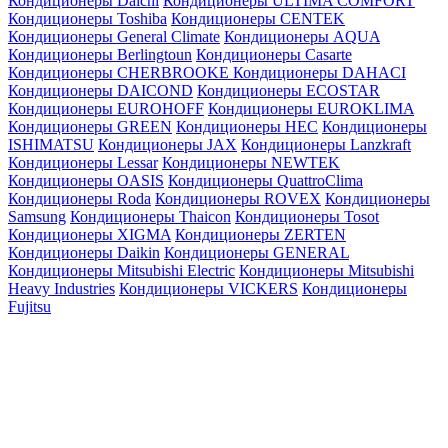
Кондиционеры Daichi
Кондиционеры ULTIMA COMFORT
Кондиционеры Toshiba
Кондиционеры CENTEK
Кондиционеры General Climate
Кондиционеры AQUA
Кондиционеры Berlingtoun
Кондиционеры Casarte
Кондиционеры CHERBROOKE
Кондиционеры DAHACI
Кондиционеры DAICOND
Кондиционеры ECOSTAR
Кондиционеры EUROHOFF
Кондиционеры EUROKLIMA
Кондиционеры GREEN
Кондиционеры HEC
Кондиционеры
ISHIMATSU
Кондиционеры JAX
Кондиционеры Lanzkraft
Кондиционеры Lessar
Кондиционеры NEWTEK
Кондиционеры OASIS
Кондиционеры QuattroClima
Кондиционеры Roda
Кондиционеры ROVEX
Кондиционеры
Samsung
Кондиционеры Thaicon
Кондиционеры Tosot
Кондиционеры XIGMA
Кондиционеры ZERTEN
Кондиционеры Daikin
Кондиционеры GENERAL
Кондиционеры Mitsubishi Electric
Кондиционеры Mitsubishi
Heavy Industries
Кондиционеры VICKERS
Кондиционеры
Fujitsu