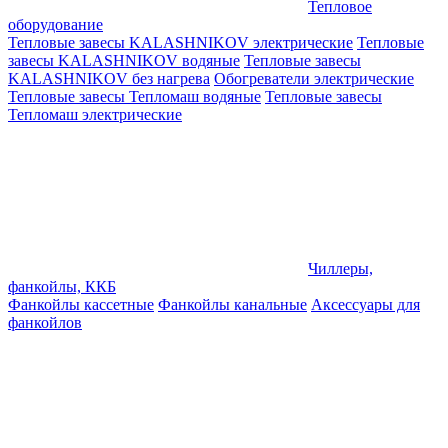
Тепловое
оборудование
Тепловые завесы KALASHNIKOV электрические
Тепловые
завесы KALASHNIKOV водяные
Тепловые завесы
KALASHNIKOV без нагрева
Обогреватели электрические
Тепловые завесы Тепломаш водяные
Тепловые завесы
Тепломаш электрические
Чиллеры,
фанкойлы, ККБ
Фанкойлы кассетные
Фанкойлы канальные
Аксессуары для
фанкойлов