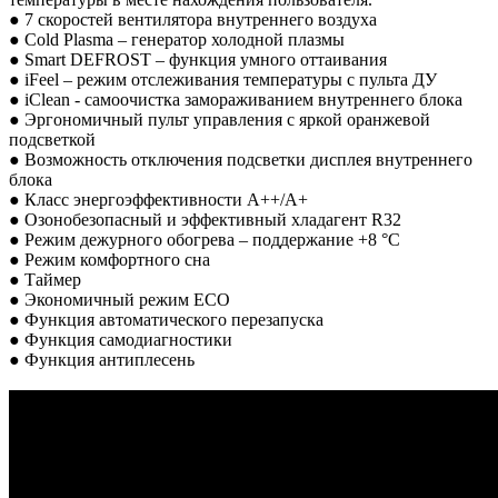
● 7 скоростей вентилятора внутреннего воздуха
● Cold Plasma – генератор холодной плазмы
● Smart DEFROST – функция умного оттаивания
● iFeel – режим отслеживания температуры с пульта ДУ
● iClean - cамоочистка замораживанием внутреннего блока
● Эргономичный пульт управления с яркой оранжевой
подсветкой
● Возможность отключения подсветки дисплея внутреннего
блока
● Класс энергоэффективности A++/A+
● Озонобезопасный и эффективный хладагент R32
● Режим дежурного обогрева – поддержание +8 °C
● Режим комфортного сна
● Таймер
● Экономичный режим ECO
● Функция автоматического перезапуска
● Функция самодиагностики
● Функция антиплесень