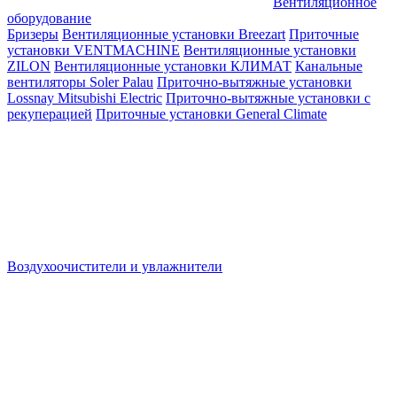
Вентиляционное
оборудование
Бризеры
Вентиляционные установки Breezart
Приточные
установки VENTMACHINE
Вентиляционные установки
ZILON
Вентиляционные установки КЛИМАТ
Канальные
вентиляторы Soler Palau
Приточно-вытяжные установки
Lossnay Mitsubishi Electric
Приточно-вытяжные установки с
рекуперацией
Приточные установки General Climate
Воздухоочистители и увлажнители