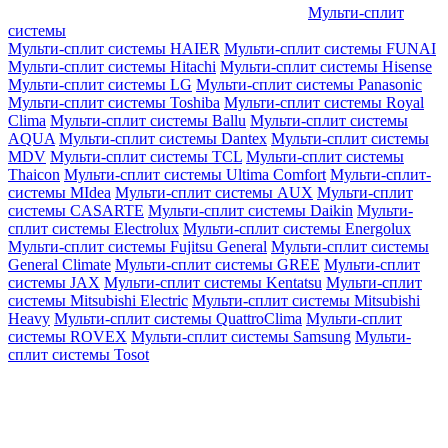
Мульти-сплит
системы
Мульти-сплит системы HAIER
Мульти-сплит системы FUNAI
Мульти-сплит системы Hitachi
Мульти-сплит системы Hisense
Мульти-сплит системы LG
Мульти-сплит системы Panasonic
Мульти-сплит системы Toshiba
Мульти-сплит системы Royal
Clima
Мульти-сплит системы Ballu
Мульти-сплит системы
AQUA
Мульти-сплит системы Dantex
Мульти-сплит системы
MDV
Мульти-сплит системы TCL
Мульти-сплит системы
Thaicon
Мульти-сплит системы Ultima Comfort
Мульти-сплит-
системы MIdea
Мульти-сплит системы AUX
Мульти-сплит
системы CASARTE
Мульти-сплит системы Daikin
Мульти-
сплит системы Electrolux
Мульти-сплит системы Energolux
Мульти-сплит системы Fujitsu General
Мульти-сплит системы
General Climate
Мульти-сплит системы GREE
Мульти-сплит
системы JAX
Мульти-сплит системы Kentatsu
Мульти-сплит
системы Mitsubishi Electric
Мульти-сплит системы Mitsubishi
Heavy
Мульти-сплит системы QuattroClima
Мульти-сплит
системы ROVEX
Мульти-сплит системы Samsung
Мульти-
сплит системы Tosot