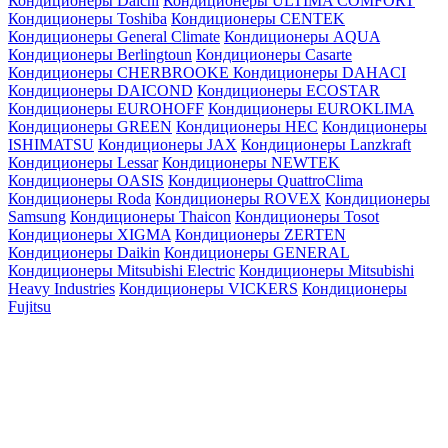
Кондиционеры Daichi
Кондиционеры ULTIMA COMFORT
Кондиционеры Toshiba
Кондиционеры CENTEK
Кондиционеры General Climate
Кондиционеры AQUA
Кондиционеры Berlingtoun
Кондиционеры Casarte
Кондиционеры CHERBROOKE
Кондиционеры DAHACI
Кондиционеры DAICOND
Кондиционеры ECOSTAR
Кондиционеры EUROHOFF
Кондиционеры EUROKLIMA
Кондиционеры GREEN
Кондиционеры HEC
Кондиционеры
ISHIMATSU
Кондиционеры JAX
Кондиционеры Lanzkraft
Кондиционеры Lessar
Кондиционеры NEWTEK
Кондиционеры OASIS
Кондиционеры QuattroClima
Кондиционеры Roda
Кондиционеры ROVEX
Кондиционеры
Samsung
Кондиционеры Thaicon
Кондиционеры Tosot
Кондиционеры XIGMA
Кондиционеры ZERTEN
Кондиционеры Daikin
Кондиционеры GENERAL
Кондиционеры Mitsubishi Electric
Кондиционеры Mitsubishi
Heavy Industries
Кондиционеры VICKERS
Кондиционеры
Fujitsu