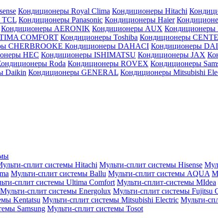
sense
Кондиционеры Royal Clima
Кондиционеры Hitachi
Кондиц
 TCL
Кондиционеры Panasonic
Кондиционеры Haier
Кондиционе
Кондиционеры AERONIK
Кондиционеры AUX
Кондиционеры 
LTIMA COMFORT
Кондиционеры Toshiba
Кондиционеры CENT
еры CHERBROOKE
Кондиционеры DAHACI
Кондиционеры D
ионеры HEC
Кондиционеры ISHIMATSU
Кондиционеры JAX
Ко
Кондиционеры Roda
Кондиционеры ROVEX
Кондиционеры Sam
 Daikin
Кондиционеры GENERAL
Кондиционеры Mitsubishi Elec
емы
ульти-сплит системы Hitachi
Мульти-сплит системы Hisense
Мул
ima
Мульти-сплит системы Ballu
Мульти-сплит системы AQUA
М
ьти-сплит системы Ultima Comfort
Мульти-сплит-системы MIdea
Мульти-сплит системы Energolux
Мульти-сплит системы Fujitsu G
емы Kentatsu
Мульти-сплит системы Mitsubishi Electric
Мульти-спл
темы Samsung
Мульти-сплит системы Tosot