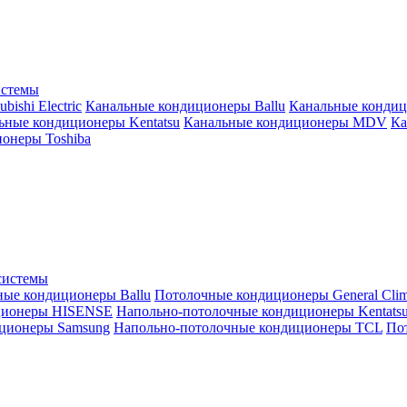
истемы
ishi Electric
Канальные кондиционеры Ballu
Канальные кондиц
ьные кондиционеры Kentatsu
Канальные кондиционеры MDV
Ка
онеры Toshiba
системы
ные кондиционеры Ballu
Потолочные кондиционеры General Clim
ционеры HISENSE
Напольно-потолочные кондиционеры Kentats
ционеры Samsung
Напольно-потолочные кондиционеры TCL
Пот