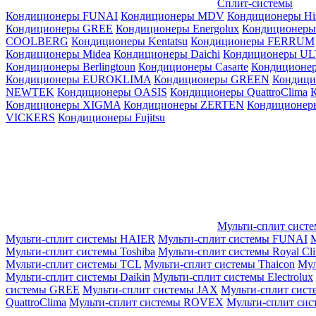
Сплит-системы
Кондиционеры FUNAI
Кондиционеры MDV
Кондиционеры Hi
Кондиционеры GREE
Кондиционеры Energolux
Кондиционеры
СOOLBERG
Кондиционеры Kentatsu
Кондиционеры FERRUM
Кондиционеры Midea
Кондиционеры Daichi
Кондиционеры U
Кондиционеры Berlingtoun
Кондиционеры Casarte
Кондицион
Кондиционеры EUROKLIMA
Кондиционеры GREEN
Кондиц
NEWTEK
Кондиционеры OASIS
Кондиционеры QuattroClima
Кондиционеры XIGMA
Кондиционеры ZERTEN
Кондиционеры
VICKERS
Кондиционеры Fujitsu
Мульти-сплит сист
Мульти-сплит системы HAIER
Мульти-сплит системы FUNAI
М
Мульти-сплит системы Toshiba
Мульти-сплит системы Royal Cl
Мульти-сплит системы TCL
Мульти-сплит системы Thaicon
Мул
Мульти-сплит системы Daikin
Мульти-сплит системы Electrolux
системы GREE
Мульти-сплит системы JAX
Мульти-сплит сист
QuattroClima
Мульти-сплит системы ROVEX
Мульти-сплит сис