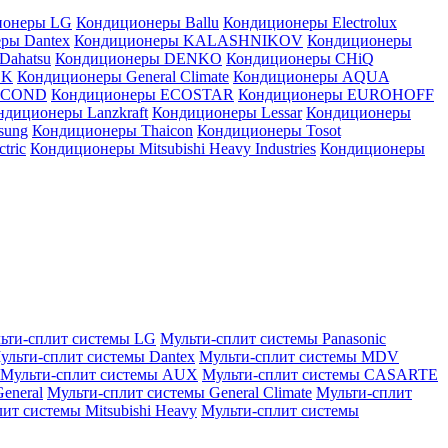
ионеры LG
Кондиционеры Ballu
Кондиционеры Electrolux
ры Dantex
Кондиционеры KALASHNIKOV
Кондиционеры
Dahatsu
Кондиционеры DENKO
Кондиционеры CHiQ
EK
Кондиционеры General Climate
Кондиционеры AQUA
AICOND
Кондиционеры ECOSTAR
Кондиционеры EUROHOFF
ндиционеры Lanzkraft
Кондиционеры Lessar
Кондиционеры
sung
Кондиционеры Thaicon
Кондиционеры Tosot
tric
Кондиционеры Mitsubishi Heavy Industries
Кондиционеры
ьти-сплит системы LG
Мульти-сплит системы Panasonic
ульти-сплит системы Dantex
Мульти-сплит системы MDV
Мульти-сплит системы AUX
Мульти-сплит системы CASARTE
eneral
Мульти-сплит системы General Climate
Мульти-сплит
ит системы Mitsubishi Heavy
Мульти-сплит системы