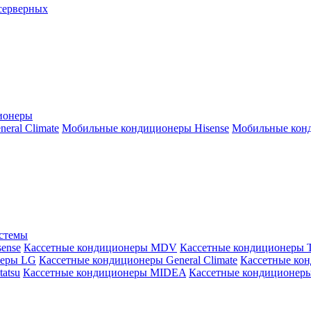
серверных
ионеры
ral Climate
Мобильные кондиционеры Hisense
Мобильные конд
истемы
ense
Кассетные кондиционеры MDV
Кассетные кондиционеры 
неры LG
Кассетные кондиционеры General Climate
Кассетные конд
atsu
Кассетные кондиционеры MIDEA
Кассетные кондиционер