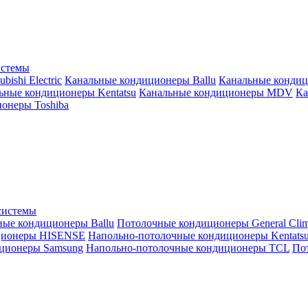
истемы
ishi Electric
Канальные кондиционеры Ballu
Канальные кондиц
ьные кондиционеры Kentatsu
Канальные кондиционеры MDV
Ка
онеры Toshiba
системы
ные кондиционеры Ballu
Потолочные кондиционеры General Clim
ционеры HISENSE
Напольно-потолочные кондиционеры Kentats
ционеры Samsung
Напольно-потолочные кондиционеры TCL
Пот