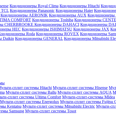
sense
Кондиционеры Royal Clima
Кондиционеры Hitachi
Кондиц
 TCL
Кондиционеры Panasonic
Кондиционеры Haier
Кондиционе
Кондиционеры AERONIK
Кондиционеры AUX
Кондиционеры 
LTIMA COMFORT
Кондиционеры Toshiba
Кондиционеры CENT
еры CHERBROOKE
Кондиционеры DAHACI
Кондиционеры D
ионеры HEC
Кондиционеры ISHIMATSU
Кондиционеры JAX
Ко
Кондиционеры Roda
Кондиционеры ROVEX
Кондиционеры Sam
 Daikin
Кондиционеры GENERAL
Кондиционеры Mitsubishi Elec
емы
ульти-сплит системы Hitachi
Мульти-сплит системы Hisense
Мул
ima
Мульти-сплит системы Ballu
Мульти-сплит системы AQUA
М
ьти-сплит системы Ultima Comfort
Мульти-сплит-системы MIdea
Мульти-сплит системы Energolux
Мульти-сплит системы Fujitsu G
емы Kentatsu
Мульти-сплит системы Mitsubishi Electric
Мульти-спл
темы Samsung
Мульти-сплит системы Tosot