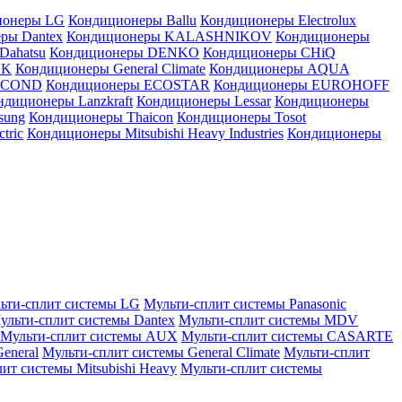
ионеры LG
Кондиционеры Ballu
Кондиционеры Electrolux
ры Dantex
Кондиционеры KALASHNIKOV
Кондиционеры
Dahatsu
Кондиционеры DENKO
Кондиционеры CHiQ
EK
Кондиционеры General Climate
Кондиционеры AQUA
AICOND
Кондиционеры ECOSTAR
Кондиционеры EUROHOFF
ндиционеры Lanzkraft
Кондиционеры Lessar
Кондиционеры
sung
Кондиционеры Thaicon
Кондиционеры Tosot
tric
Кондиционеры Mitsubishi Heavy Industries
Кондиционеры
ьти-сплит системы LG
Мульти-сплит системы Panasonic
ульти-сплит системы Dantex
Мульти-сплит системы MDV
Мульти-сплит системы AUX
Мульти-сплит системы CASARTE
eneral
Мульти-сплит системы General Climate
Мульти-сплит
ит системы Mitsubishi Heavy
Мульти-сплит системы