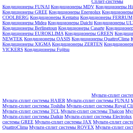
Сплит-системы
Кондиционеры FUNAI
Кондиционеры MDV
Кондиционеры Hi
Кондиционеры GREE
Кондиционеры Energolux
Кондиционеры
СOOLBERG
Кондиционеры Kentatsu
Кондиционеры FERRUM
Кондиционеры Midea
Кондиционеры Daichi
Кондиционеры U
Кондиционеры Berlingtoun
Кондиционеры Casarte
Кондицион
Кондиционеры EUROKLIMA
Кондиционеры GREEN
Кондиц
NEWTEK
Кондиционеры OASIS
Кондиционеры QuattroClima
Кондиционеры XIGMA
Кондиционеры ZERTEN
Кондиционеры
VICKERS
Кондиционеры Fujitsu
Мульти-сплит сист
Мульти-сплит системы HAIER
Мульти-сплит системы FUNAI
М
Мульти-сплит системы Toshiba
Мульти-сплит системы Royal Cl
Мульти-сплит системы TCL
Мульти-сплит системы Thaicon
Мул
Мульти-сплит системы Daikin
Мульти-сплит системы Electrolux
системы GREE
Мульти-сплит системы JAX
Мульти-сплит сист
QuattroClima
Мульти-сплит системы ROVEX
Мульти-сплит сис