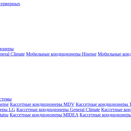
серверных
ионеры
ral Climate
Мобильные кондиционеры Hisense
Мобильные конд
истемы
ense
Кассетные кондиционеры MDV
Кассетные кондиционеры 
неры LG
Кассетные кондиционеры General Climate
Кассетные конд
atsu
Кассетные кондиционеры MIDEA
Кассетные кондиционер