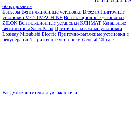
Вентиляционное
оборудование
Бризеры
Вентиляционные установки Breezart
Приточные
установки VENTMACHINE
Вентиляционные установки
ZILON
Вентиляционные установки КЛИМАТ
Канальные
вентиляторы Soler Palau
Приточно-вытяжные установки
Lossnay Mitsubishi Electric
Приточно-вытяжные установки с
рекуперацией
Приточные установки General Climate
Воздухоочистители и увлажнители