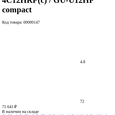
4C12HRF(c) / GU-U12HF
compact
Код товара: 00000147
4.8
72
71 641 ₽
В наличии на складе