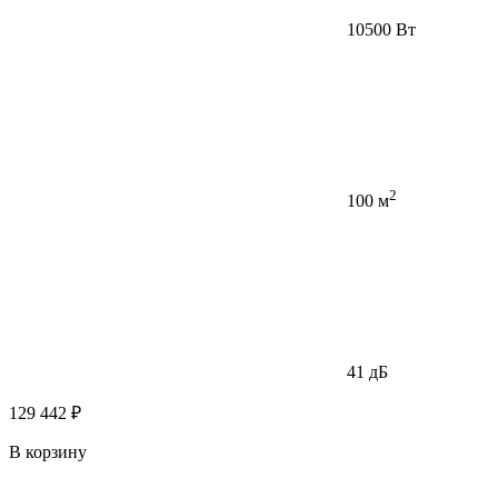
10500 Вт
2
100 м
41 дБ
129 442 ₽
В корзину