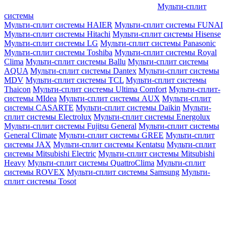
Мульти-сплит
системы
Мульти-сплит системы HAIER
Мульти-сплит системы FUNAI
Мульти-сплит системы Hitachi
Мульти-сплит системы Hisense
Мульти-сплит системы LG
Мульти-сплит системы Panasonic
Мульти-сплит системы Toshiba
Мульти-сплит системы Royal
Clima
Мульти-сплит системы Ballu
Мульти-сплит системы
AQUA
Мульти-сплит системы Dantex
Мульти-сплит системы
MDV
Мульти-сплит системы TCL
Мульти-сплит системы
Thaicon
Мульти-сплит системы Ultima Comfort
Мульти-сплит-
системы MIdea
Мульти-сплит системы AUX
Мульти-сплит
системы CASARTE
Мульти-сплит системы Daikin
Мульти-
сплит системы Electrolux
Мульти-сплит системы Energolux
Мульти-сплит системы Fujitsu General
Мульти-сплит системы
General Climate
Мульти-сплит системы GREE
Мульти-сплит
системы JAX
Мульти-сплит системы Kentatsu
Мульти-сплит
системы Mitsubishi Electric
Мульти-сплит системы Mitsubishi
Heavy
Мульти-сплит системы QuattroClima
Мульти-сплит
системы ROVEX
Мульти-сплит системы Samsung
Мульти-
сплит системы Tosot