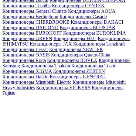
Кондиционеры Daichi
Кондиционеры ULTIMA COMFORT
Кондиционеры Toshiba
Кондиционеры CENTEK
Кондиционеры General Climate
Кондиционеры AQUA
Кондиционеры Berlingtoun
Кондиционеры Casarte
Кондиционеры CHERBROOKE
Кондиционеры DAHACI
Кондиционеры DAICOND
Кондиционеры ECOSTAR
Кондиционеры EUROHOFF
Кондиционеры EUROKLIMA
Кондиционеры GREEN
Кондиционеры HEC
Кондиционеры
ISHIMATSU
Кондиционеры JAX
Кондиционеры Lanzkraft
Кондиционеры Lessar
Кондиционеры NEWTEK
Кондиционеры OASIS
Кондиционеры QuattroClima
Кондиционеры Roda
Кондиционеры ROVEX
Кондиционеры
Samsung
Кондиционеры Thaicon
Кондиционеры Tosot
Кондиционеры XIGMA
Кондиционеры ZERTEN
Кондиционеры Daikin
Кондиционеры GENERAL
Кондиционеры Mitsubishi Electric
Кондиционеры Mitsubishi
Heavy Industries
Кондиционеры VICKERS
Кондиционеры
Fujitsu