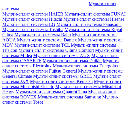
Мульти-сплит
системы
Мульти-сплит системы HAIER
Мульти-сплит системы FUNAI
Мульти-сплит системы Hitachi
Мульти-сплит системы Hisense
Мульти-сплит системы LG
Мульти-сплит системы Panasonic
Мульти-сплит системы Toshiba
Мульти-сплит системы Royal
Clima
Мульти-сплит системы Ballu
Мульти-сплит системы
AQUA
Мульти-сплит системы Dantex
Мульти-сплит системы
MDV
Мульти-сплит системы TCL
Мульти-сплит системы
Thaicon
Мульти-сплит системы Ultima Comfort
Мульти-сплит-
системы MIdea
Мульти-сплит системы AUX
Мульти-сплит
системы CASARTE
Мульти-сплит системы Daikin
Мульти-
сплит системы Electrolux
Мульти-сплит системы Energolux
Мульти-сплит системы Fujitsu General
Мульти-сплит системы
General Climate
Мульти-сплит системы GREE
Мульти-сплит
системы JAX
Мульти-сплит системы Kentatsu
Мульти-сплит
системы Mitsubishi Electric
Мульти-сплит системы Mitsubishi
Heavy
Мульти-сплит системы QuattroClima
Мульти-сплит
системы ROVEX
Мульти-сплит системы Samsung
Мульти-
сплит системы Tosot