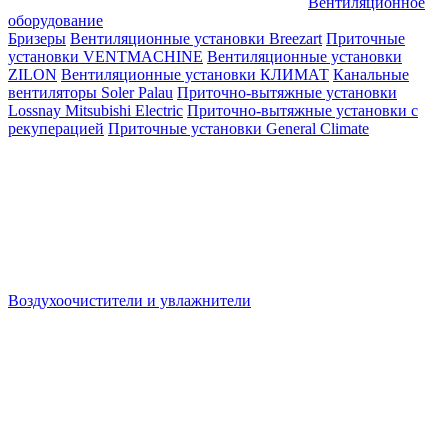
Вентиляционное
оборудование
Бризеры
Вентиляционные установки Breezart
Приточные
установки VENTMACHINE
Вентиляционные установки
ZILON
Вентиляционные установки КЛИМАТ
Канальные
вентиляторы Soler Palau
Приточно-вытяжные установки
Lossnay Mitsubishi Electric
Приточно-вытяжные установки с
рекуперацией
Приточные установки General Climate
Воздухоочистители и увлажнители