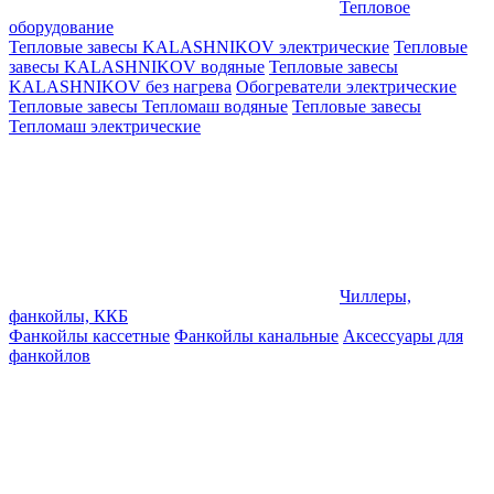
Тепловое
оборудование
Тепловые завесы KALASHNIKOV электрические
Тепловые
завесы KALASHNIKOV водяные
Тепловые завесы
KALASHNIKOV без нагрева
Обогреватели электрические
Тепловые завесы Тепломаш водяные
Тепловые завесы
Тепломаш электрические
Чиллеры,
фанкойлы, ККБ
Фанкойлы кассетные
Фанкойлы канальные
Аксессуары для
фанкойлов