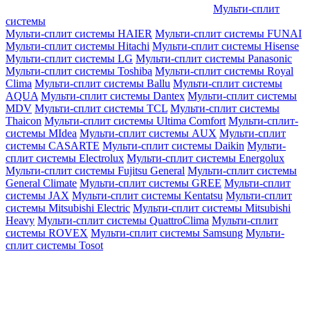
Мульти-сплит
системы
Мульти-сплит системы HAIER
Мульти-сплит системы FUNAI
Мульти-сплит системы Hitachi
Мульти-сплит системы Hisense
Мульти-сплит системы LG
Мульти-сплит системы Panasonic
Мульти-сплит системы Toshiba
Мульти-сплит системы Royal
Clima
Мульти-сплит системы Ballu
Мульти-сплит системы
AQUA
Мульти-сплит системы Dantex
Мульти-сплит системы
MDV
Мульти-сплит системы TCL
Мульти-сплит системы
Thaicon
Мульти-сплит системы Ultima Comfort
Мульти-сплит-
системы MIdea
Мульти-сплит системы AUX
Мульти-сплит
системы CASARTE
Мульти-сплит системы Daikin
Мульти-
сплит системы Electrolux
Мульти-сплит системы Energolux
Мульти-сплит системы Fujitsu General
Мульти-сплит системы
General Climate
Мульти-сплит системы GREE
Мульти-сплит
системы JAX
Мульти-сплит системы Kentatsu
Мульти-сплит
системы Mitsubishi Electric
Мульти-сплит системы Mitsubishi
Heavy
Мульти-сплит системы QuattroClima
Мульти-сплит
системы ROVEX
Мульти-сплит системы Samsung
Мульти-
сплит системы Tosot