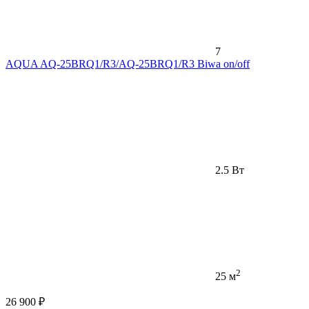
7
AQUA AQ-25BRQ1/R3/AQ-25BRQ1/R3 Biwa on/off
2.5 Вт
2
25 м
26 900 ₽