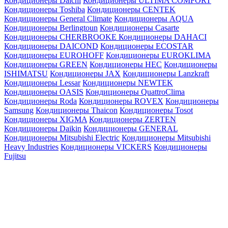
Кондиционеры Daichi
Кондиционеры ULTIMA COMFORT
Кондиционеры Toshiba
Кондиционеры CENTEK
Кондиционеры General Climate
Кондиционеры AQUA
Кондиционеры Berlingtoun
Кондиционеры Casarte
Кондиционеры CHERBROOKE
Кондиционеры DAHACI
Кондиционеры DAICOND
Кондиционеры ECOSTAR
Кондиционеры EUROHOFF
Кондиционеры EUROKLIMA
Кондиционеры GREEN
Кондиционеры HEC
Кондиционеры
ISHIMATSU
Кондиционеры JAX
Кондиционеры Lanzkraft
Кондиционеры Lessar
Кондиционеры NEWTEK
Кондиционеры OASIS
Кондиционеры QuattroClima
Кондиционеры Roda
Кондиционеры ROVEX
Кондиционеры
Samsung
Кондиционеры Thaicon
Кондиционеры Tosot
Кондиционеры XIGMA
Кондиционеры ZERTEN
Кондиционеры Daikin
Кондиционеры GENERAL
Кондиционеры Mitsubishi Electric
Кондиционеры Mitsubishi
Heavy Industries
Кондиционеры VICKERS
Кондиционеры
Fujitsu