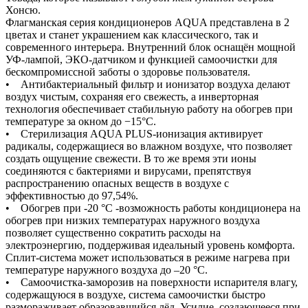
Хонсю.
Флагманская серия кондиционеров AQUA представлена в 2
цветах и станет украшением как классического, так и
современного интерьера. Внутренний блок оснащён мощной
УФ-лампой, ЭКО-датчиком и функцией самоочистки для
бескомпромиссной заботы о здоровье пользователя.
• Антибактериальный фильтр и ионизатор воздуха делают
воздух чистым, сохраняя его свежесть, а инверторная
технология обеспечивает стабильную работу на обогрев при
температуре за окном до −15°С.
• Стерилизация AQUA PLUS-ионизация активирует
радикалы, содержащиеся во влажном воздухе, что позволяет
создать ощущение свежести. В то же время эти ионы
соединяются с бактериями и вирусами, препятствуя
распространению опасных веществ в воздухе с
эффективностью до 97,54%.
• Обогрев при -20 °С -возможность работы кондиционера на
обогрев при низких температурах наружного воздуха
позволяет существенно сократить расходы на
электроэнергию, поддерживая идеальный уровень комфорта.
Сплит-система может использоваться в режиме нагрева при
температуре наружного воздуха до –20 °С.
• Самоочистка-заморозив на поверхности испарителя влагу,
содержащуюся в воздухе, система самоочистки быстро
размораживает образовавшийся лёд. Усилие, создающееся при