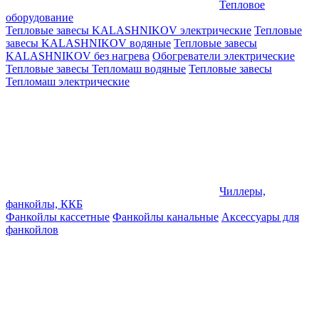
Тепловое
оборудование
Тепловые завесы KALASHNIKOV электрические
Тепловые
завесы KALASHNIKOV водяные
Тепловые завесы
KALASHNIKOV без нагрева
Обогреватели электрические
Тепловые завесы Тепломаш водяные
Тепловые завесы
Тепломаш электрические
Чиллеры,
фанкойлы, ККБ
Фанкойлы кассетные
Фанкойлы канальные
Аксессуары для
фанкойлов