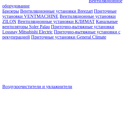
Вентиляционное
оборудование
Бризеры
Вентиляционные установки Breezart
Приточные
установки VENTMACHINE
Вентиляционные установки
ZILON
Вентиляционные установки КЛИМАТ
Канальные
вентиляторы Soler Palau
Приточно-вытяжные установки
Lossnay Mitsubishi Electric
Приточно-вытяжные установки с
рекуперацией
Приточные установки General Climate
Воздухоочистители и увлажнители