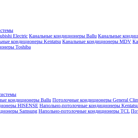
истемы
ishi Electric
Канальные кондиционеры Ballu
Канальные кондиц
ьные кондиционеры Kentatsu
Канальные кондиционеры MDV
Ка
онеры Toshiba
системы
ные кондиционеры Ballu
Потолочные кондиционеры General Clim
ционеры HISENSE
Напольно-потолочные кондиционеры Kentats
ционеры Samsung
Напольно-потолочные кондиционеры TCL
Пот