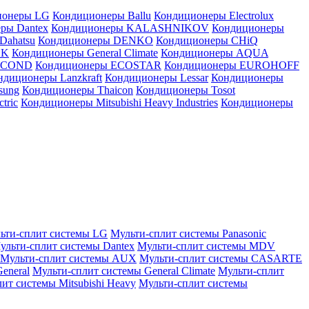
ионеры LG
Кондиционеры Ballu
Кондиционеры Electrolux
ры Dantex
Кондиционеры KALASHNIKOV
Кондиционеры
Dahatsu
Кондиционеры DENKO
Кондиционеры CHiQ
EK
Кондиционеры General Climate
Кондиционеры AQUA
AICOND
Кондиционеры ECOSTAR
Кондиционеры EUROHOFF
ндиционеры Lanzkraft
Кондиционеры Lessar
Кондиционеры
sung
Кондиционеры Thaicon
Кондиционеры Tosot
tric
Кондиционеры Mitsubishi Heavy Industries
Кондиционеры
ьти-сплит системы LG
Мульти-сплит системы Panasonic
ульти-сплит системы Dantex
Мульти-сплит системы MDV
Мульти-сплит системы AUX
Мульти-сплит системы CASARTE
eneral
Мульти-сплит системы General Climate
Мульти-сплит
ит системы Mitsubishi Heavy
Мульти-сплит системы