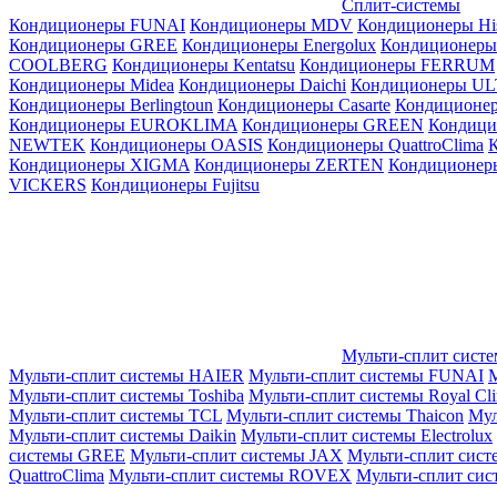
Сплит-системы
Кондиционеры FUNAI
Кондиционеры MDV
Кондиционеры Hi
Кондиционеры GREE
Кондиционеры Energolux
Кондиционеры
СOOLBERG
Кондиционеры Kentatsu
Кондиционеры FERRUM
Кондиционеры Midea
Кондиционеры Daichi
Кондиционеры U
Кондиционеры Berlingtoun
Кондиционеры Casarte
Кондицион
Кондиционеры EUROKLIMA
Кондиционеры GREEN
Кондиц
NEWTEK
Кондиционеры OASIS
Кондиционеры QuattroClima
Кондиционеры XIGMA
Кондиционеры ZERTEN
Кондиционеры
VICKERS
Кондиционеры Fujitsu
Мульти-сплит сист
Мульти-сплит системы HAIER
Мульти-сплит системы FUNAI
М
Мульти-сплит системы Toshiba
Мульти-сплит системы Royal Cl
Мульти-сплит системы TCL
Мульти-сплит системы Thaicon
Мул
Мульти-сплит системы Daikin
Мульти-сплит системы Electrolux
системы GREE
Мульти-сплит системы JAX
Мульти-сплит сист
QuattroClima
Мульти-сплит системы ROVEX
Мульти-сплит сис