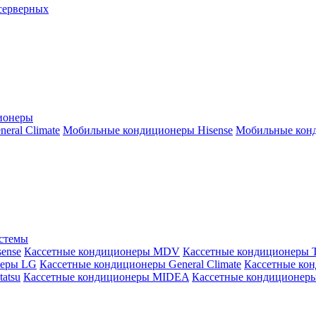
серверных
ионеры
ral Climate
Мобильные кондиционеры Hisense
Мобильные конд
истемы
ense
Кассетные кондиционеры MDV
Кассетные кондиционеры 
неры LG
Кассетные кондиционеры General Climate
Кассетные конд
atsu
Кассетные кондиционеры MIDEA
Кассетные кондиционер