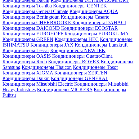
Кондиционеры Daichi
Кондиционеры ULTIMA COMFORT
Кондиционеры Toshiba
Кондиционеры CENTEK
Кондиционеры General Climate
Кондиционеры AQUA
Кондиционеры Berlingtoun
Кондиционеры Casarte
Кондиционеры CHERBROOKE
Кондиционеры DAHACI
Кондиционеры DAICOND
Кондиционеры ECOSTAR
Кондиционеры EUROHOFF
Кондиционеры EUROKLIMA
Кондиционеры GREEN
Кондиционеры HEC
Кондиционеры
ISHIMATSU
Кондиционеры JAX
Кондиционеры Lanzkraft
Кондиционеры Lessar
Кондиционеры NEWTEK
Кондиционеры OASIS
Кондиционеры QuattroClima
Кондиционеры Roda
Кондиционеры ROVEX
Кондиционеры
Samsung
Кондиционеры Thaicon
Кондиционеры Tosot
Кондиционеры XIGMA
Кондиционеры ZERTEN
Кондиционеры Daikin
Кондиционеры GENERAL
Кондиционеры Mitsubishi Electric
Кондиционеры Mitsubishi
Heavy Industries
Кондиционеры VICKERS
Кондиционеры
Fujitsu