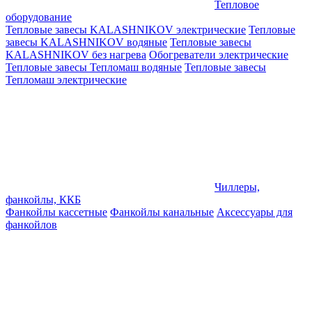
Тепловое
оборудование
Тепловые завесы KALASHNIKOV электрические
Тепловые
завесы KALASHNIKOV водяные
Тепловые завесы
KALASHNIKOV без нагрева
Обогреватели электрические
Тепловые завесы Тепломаш водяные
Тепловые завесы
Тепломаш электрические
Чиллеры,
фанкойлы, ККБ
Фанкойлы кассетные
Фанкойлы канальные
Аксессуары для
фанкойлов