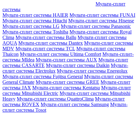
Мульти-сплит
системы
Мульти-сплит системы HAIER
Мульти-сплит системы FUNAI
Мульти-сплит системы Hitachi
Мульти-сплит системы Hisense
Мульти-сплит системы LG
Мульти-сплит системы Panasonic
Мульти-сплит системы Toshiba
Мульти-сплит системы Royal
Clima
Мульти-сплит системы Ballu
Мульти-сплит системы
AQUA
Мульти-сплит системы Dantex
Мульти-сплит системы
MDV
Мульти-сплит системы TCL
Мульти-сплит системы
Thaicon
Мульти-сплит системы Ultima Comfort
Мульти-сплит-
системы MIdea
Мульти-сплит системы AUX
Мульти-сплит
системы CASARTE
Мульти-сплит системы Daikin
Мульти-
сплит системы Electrolux
Мульти-сплит системы Energolux
Мульти-сплит системы Fujitsu General
Мульти-сплит системы
General Climate
Мульти-сплит системы GREE
Мульти-сплит
системы JAX
Мульти-сплит системы Kentatsu
Мульти-сплит
системы Mitsubishi Electric
Мульти-сплит системы Mitsubishi
Heavy
Мульти-сплит системы QuattroClima
Мульти-сплит
системы ROVEX
Мульти-сплит системы Samsung
Мульти-
сплит системы Tosot