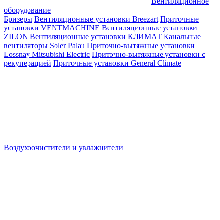
Вентиляционное
оборудование
Бризеры
Вентиляционные установки Breezart
Приточные
установки VENTMACHINE
Вентиляционные установки
ZILON
Вентиляционные установки КЛИМАТ
Канальные
вентиляторы Soler Palau
Приточно-вытяжные установки
Lossnay Mitsubishi Electric
Приточно-вытяжные установки с
рекуперацией
Приточные установки General Climate
Воздухоочистители и увлажнители