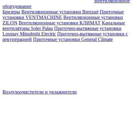
Вентиляционное
оборудование
Бризеры
Вентиляционные установки Breezart
Приточные
установки VENTMACHINE
Вентиляционные установки
ZILON
Вентиляционные установки КЛИМАТ
Канальные
вентиляторы Soler Palau
Приточно-вытяжные установки
Lossnay Mitsubishi Electric
Приточно-вытяжные установки с
рекуперацией
Приточные установки General Climate
Воздухоочистители и увлажнители