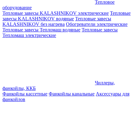
Тепловое
оборудование
Тепловые завесы KALASHNIKOV электрические
Тепловые
завесы KALASHNIKOV водяные
Тепловые завесы
KALASHNIKOV без нагрева
Обогреватели электрические
Тепловые завесы Тепломаш водяные
Тепловые завесы
Тепломаш электрические
Чиллеры,
фанкойлы, ККБ
Фанкойлы кассетные
Фанкойлы канальные
Аксессуары для
фанкойлов