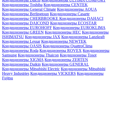
Кондиционеры Daichi
Кондиционеры ULTIMA COMFORT
Кондиционеры Toshiba
Кондиционеры CENTEK
Кондиционеры General Climate
Кондиционеры AQUA
Кондиционеры Berlingtoun
Кондиционеры Casarte
Кондиционеры CHERBROOKE
Кондиционеры DAHACI
Кондиционеры DAICOND
Кондиционеры ECOSTAR
Кондиционеры EUROHOFF
Кондиционеры EUROKLIMA
Кондиционеры GREEN
Кондиционеры HEC
Кондиционеры
ISHIMATSU
Кондиционеры JAX
Кондиционеры Lanzkraft
Кондиционеры Lessar
Кондиционеры NEWTEK
Кондиционеры OASIS
Кондиционеры QuattroClima
Кондиционеры Roda
Кондиционеры ROVEX
Кондиционеры
Samsung
Кондиционеры Thaicon
Кондиционеры Tosot
Кондиционеры XIGMA
Кондиционеры ZERTEN
Кондиционеры Daikin
Кондиционеры GENERAL
Кондиционеры Mitsubishi Electric
Кондиционеры Mitsubishi
Heavy Industries
Кондиционеры VICKERS
Кондиционеры
Fujitsu