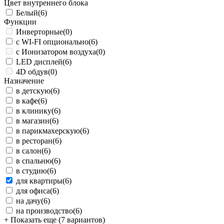
Цвет внутреннего блока
Белый
(6)
Функции
Инверторные
(0)
с WI-FI опционально
(6)
с Ионизатором воздуха
(0)
LED дисплей
(6)
4D обдув
(0)
Назначение
в детскую
(6)
в кафе
(6)
в клинику
(6)
в магазин
(6)
в парикмахерскую
(6)
в ресторан
(6)
в салон
(6)
в спальню
(6)
в студию
(6)
для квартиры
(6)
для офиса
(6)
на дачу
(6)
на производство
(6)
+ Показать еще (7 вариантов)