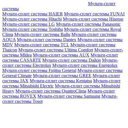
Мульти-сплит
системы
Мульти-сплит системы HAIER
Мульти-сплит системы FUNAI
Мульти-сплит системы Hitachi
Мульти-сплит системы Hisense
Мульти-сплит системы LG
Мульти-сплит системы Panasonic
Мульти-сплит системы Toshiba
Мульти-сплит системы Royal
Clima
Мульти-сплит системы Ballu
Мульти-сплит системы
AQUA
Мульти-сплит системы Dantex
Мульти-сплит системы
MDV
Мульти-сплит системы TCL
Мульти-сплит системы
Thaicon
Мульти-сплит системы Ultima Comfort
Мульти-сплит-
системы MIdea
Мульти-сплит системы AUX
Мульти-сплит
системы CASARTE
Мульти-сплит системы Daikin
Мульти-
сплит системы Electrolux
Мульти-сплит системы Energolux
Мульти-сплит системы Fujitsu General
Мульти-сплит системы
General Climate
Мульти-сплит системы GREE
Мульти-сплит
системы JAX
Мульти-сплит системы Kentatsu
Мульти-сплит
системы Mitsubishi Electric
Мульти-сплит системы Mitsubishi
Heavy
Мульти-сплит системы QuattroClima
Мульти-сплит
системы ROVEX
Мульти-сплит системы Samsung
Мульти-
сплит системы Tosot