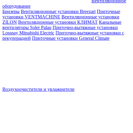
Вентиляционное
оборудование
Бризеры
Вентиляционные установки Breezart
Приточные
установки VENTMACHINE
Вентиляционные установки
ZILON
Вентиляционные установки КЛИМАТ
Канальные
вентиляторы Soler Palau
Приточно-вытяжные установки
Lossnay Mitsubishi Electric
Приточно-вытяжные установки с
рекуперацией
Приточные установки General Climate
Воздухоочистители и увлажнители