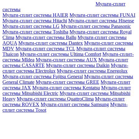
Мульти-сплит
системы
Мульти-сплит системы HAIER
Мульти-сплит системы FUNAI
Мульти-сплит системы Hitachi
Мульти-сплит системы Hisense
Мульти-сплит системы LG
Мульти-сплит системы Panasonic
Мульти-сплит системы Toshiba
Мульти-сплит системы Royal
Clima
Мульти-сплит системы Ballu
Мульти-сплит системы
AQUA
Мульти-сплит системы Dantex
Мульти-сплит системы
MDV
Мульти-сплит системы TCL
Мульти-сплит системы
Thaicon
Мульти-сплит системы Ultima Comfort
Мульти-сплит-
системы MIdea
Мульти-сплит системы AUX
Мульти-сплит
системы CASARTE
Мульти-сплит системы Daikin
Мульти-
сплит системы Electrolux
Мульти-сплит системы Energolux
Мульти-сплит системы Fujitsu General
Мульти-сплит системы
General Climate
Мульти-сплит системы GREE
Мульти-сплит
системы JAX
Мульти-сплит системы Kentatsu
Мульти-сплит
системы Mitsubishi Electric
Мульти-сплит системы Mitsubishi
Heavy
Мульти-сплит системы QuattroClima
Мульти-сплит
системы ROVEX
Мульти-сплит системы Samsung
Мульти-
сплит системы Tosot