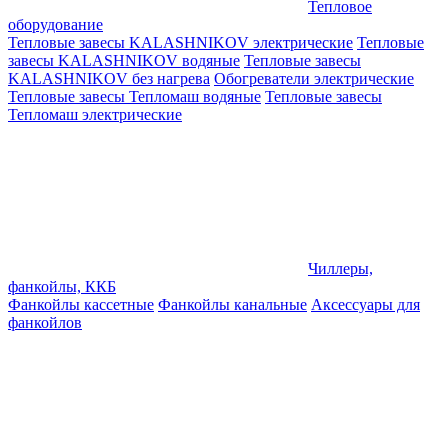
Тепловое
оборудование
Тепловые завесы KALASHNIKOV электрические
Тепловые
завесы KALASHNIKOV водяные
Тепловые завесы
KALASHNIKOV без нагрева
Обогреватели электрические
Тепловые завесы Тепломаш водяные
Тепловые завесы
Тепломаш электрические
Чиллеры,
фанкойлы, ККБ
Фанкойлы кассетные
Фанкойлы канальные
Аксессуары для
фанкойлов