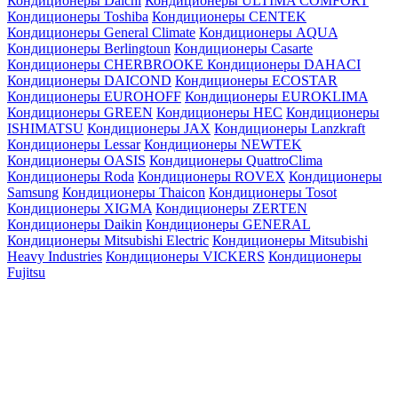
Кондиционеры Daichi
Кондиционеры ULTIMA COMFORT
Кондиционеры Toshiba
Кондиционеры CENTEK
Кондиционеры General Climate
Кондиционеры AQUA
Кондиционеры Berlingtoun
Кондиционеры Casarte
Кондиционеры CHERBROOKE
Кондиционеры DAHACI
Кондиционеры DAICOND
Кондиционеры ECOSTAR
Кондиционеры EUROHOFF
Кондиционеры EUROKLIMA
Кондиционеры GREEN
Кондиционеры HEC
Кондиционеры
ISHIMATSU
Кондиционеры JAX
Кондиционеры Lanzkraft
Кондиционеры Lessar
Кондиционеры NEWTEK
Кондиционеры OASIS
Кондиционеры QuattroClima
Кондиционеры Roda
Кондиционеры ROVEX
Кондиционеры
Samsung
Кондиционеры Thaicon
Кондиционеры Tosot
Кондиционеры XIGMA
Кондиционеры ZERTEN
Кондиционеры Daikin
Кондиционеры GENERAL
Кондиционеры Mitsubishi Electric
Кондиционеры Mitsubishi
Heavy Industries
Кондиционеры VICKERS
Кондиционеры
Fujitsu