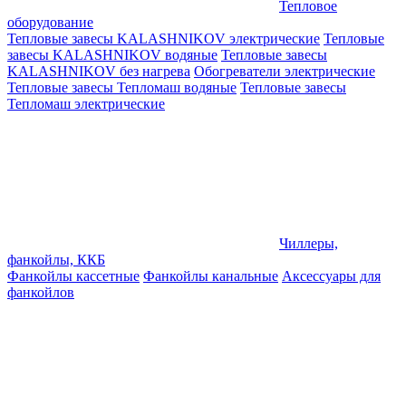
Тепловое
оборудование
Тепловые завесы KALASHNIKOV электрические
Тепловые
завесы KALASHNIKOV водяные
Тепловые завесы
KALASHNIKOV без нагрева
Обогреватели электрические
Тепловые завесы Тепломаш водяные
Тепловые завесы
Тепломаш электрические
Чиллеры,
фанкойлы, ККБ
Фанкойлы кассетные
Фанкойлы канальные
Аксессуары для
фанкойлов