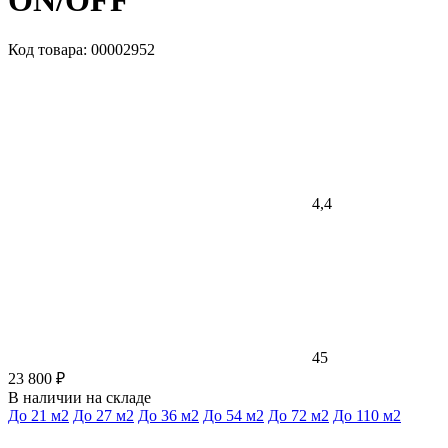
ON/OFF
Код товара: 00002952
4,4
45
23 800 ₽
В наличии на складе
До 21 м2
До 27 м2
До 36 м2
До 54 м2
До 72 м2
До 110 м2