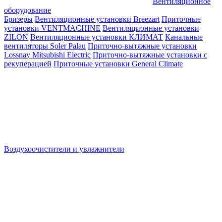
Вентиляционное
оборудование
Бризеры
Вентиляционные установки Breezart
Приточные
установки VENTMACHINE
Вентиляционные установки
ZILON
Вентиляционные установки КЛИМАТ
Канальные
вентиляторы Soler Palau
Приточно-вытяжные установки
Lossnay Mitsubishi Electric
Приточно-вытяжные установки с
рекуперацией
Приточные установки General Climate
Воздухоочистители и увлажнители