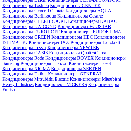
Кондиционеры Daichi
Кондиционеры ULTIMA COMFORT
Кондиционеры Toshiba
Кондиционеры CENTEK
Кондиционеры General Climate
Кондиционеры AQUA
Кондиционеры Berlingtoun
Кондиционеры Casarte
Кондиционеры CHERBROOKE
Кондиционеры DAHACI
Кондиционеры DAICOND
Кондиционеры ECOSTAR
Кондиционеры EUROHOFF
Кондиционеры EUROKLIMA
Кондиционеры GREEN
Кондиционеры HEC
Кондиционеры
ISHIMATSU
Кондиционеры JAX
Кондиционеры Lanzkraft
Кондиционеры Lessar
Кондиционеры NEWTEK
Кондиционеры OASIS
Кондиционеры QuattroClima
Кондиционеры Roda
Кондиционеры ROVEX
Кондиционеры
Samsung
Кондиционеры Thaicon
Кондиционеры Tosot
Кондиционеры XIGMA
Кондиционеры ZERTEN
Кондиционеры Daikin
Кондиционеры GENERAL
Кондиционеры Mitsubishi Electric
Кондиционеры Mitsubishi
Heavy Industries
Кондиционеры VICKERS
Кондиционеры
Fujitsu