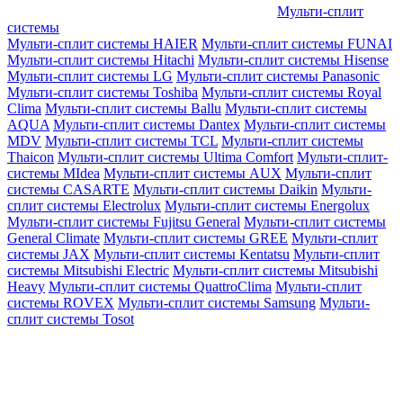
Мульти-сплит
системы
Мульти-сплит системы HAIER
Мульти-сплит системы FUNAI
Мульти-сплит системы Hitachi
Мульти-сплит системы Hisense
Мульти-сплит системы LG
Мульти-сплит системы Panasonic
Мульти-сплит системы Toshiba
Мульти-сплит системы Royal
Clima
Мульти-сплит системы Ballu
Мульти-сплит системы
AQUA
Мульти-сплит системы Dantex
Мульти-сплит системы
MDV
Мульти-сплит системы TCL
Мульти-сплит системы
Thaicon
Мульти-сплит системы Ultima Comfort
Мульти-сплит-
системы MIdea
Мульти-сплит системы AUX
Мульти-сплит
системы CASARTE
Мульти-сплит системы Daikin
Мульти-
сплит системы Electrolux
Мульти-сплит системы Energolux
Мульти-сплит системы Fujitsu General
Мульти-сплит системы
General Climate
Мульти-сплит системы GREE
Мульти-сплит
системы JAX
Мульти-сплит системы Kentatsu
Мульти-сплит
системы Mitsubishi Electric
Мульти-сплит системы Mitsubishi
Heavy
Мульти-сплит системы QuattroClima
Мульти-сплит
системы ROVEX
Мульти-сплит системы Samsung
Мульти-
сплит системы Tosot