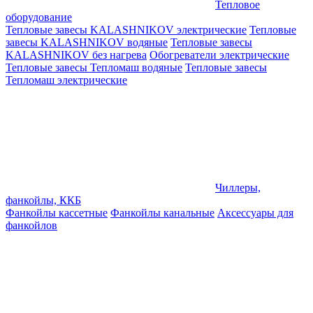
Тепловое
оборудование
Тепловые завесы KALASHNIKOV электрические
Тепловые
завесы KALASHNIKOV водяные
Тепловые завесы
KALASHNIKOV без нагрева
Обогреватели электрические
Тепловые завесы Тепломаш водяные
Тепловые завесы
Тепломаш электрические
Чиллеры,
фанкойлы, ККБ
Фанкойлы кассетные
Фанкойлы канальные
Аксессуары для
фанкойлов