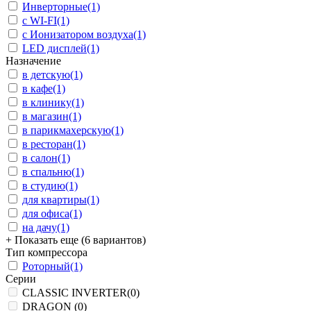
Инверторные
(1)
с WI-FI
(1)
с Ионизатором воздуха
(1)
LED дисплей
(1)
Назначение
в детскую
(1)
в кафе
(1)
в клинику
(1)
в магазин
(1)
в парикмахерскую
(1)
в ресторан
(1)
в салон
(1)
в спальню
(1)
в студию
(1)
для квартиры
(1)
для офиса
(1)
на дачу
(1)
+ Показать еще (6 вариантов)
Тип компрессора
Роторный
(1)
Серии
CLASSIC INVERTER
(0)
DRAGON
(0)