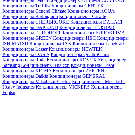
Кондиционеры Daichi
Кондиционеры ULTIMA COMFORT
Кондиционеры Toshiba
Кондиционеры CENTEK
Кондиционеры General Climate
Кондиционеры AQUA
Кондиционеры Berlingtoun
Кондиционеры Casarte
Кондиционеры CHERBROOKE
Кондиционеры DAHACI
Кондиционеры DAICOND
Кондиционеры ECOSTAR
Кондиционеры EUROHOFF
Кондиционеры EUROKLIMA
Кондиционеры GREEN
Кондиционеры HEC
Кондиционеры
ISHIMATSU
Кондиционеры JAX
Кондиционеры Lanzkraft
Кондиционеры Lessar
Кондиционеры NEWTEK
Кондиционеры OASIS
Кондиционеры QuattroClima
Кондиционеры Roda
Кондиционеры ROVEX
Кондиционеры
Samsung
Кондиционеры Thaicon
Кондиционеры Tosot
Кондиционеры XIGMA
Кондиционеры ZERTEN
Кондиционеры Daikin
Кондиционеры GENERAL
Кондиционеры Mitsubishi Electric
Кондиционеры Mitsubishi
Heavy Industries
Кондиционеры VICKERS
Кондиционеры
Fujitsu