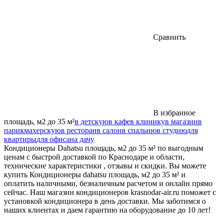
Сравнить
В избранное
площадь, м2 до 35 м²
в детскую
в кафе
в клинику
в магазин
в
парикмахерскую
в ресторан
в салон
в спальню
в студию
для
квартиры
для офиса
на дачу
Кондиционеры Dahatsu площадь, м2 до 35 м² по выгодным
ценам с быстрой доставкой по Краснодаре и области,
технические характеристики , отзывы и скидки. Вы можете
купить Кондиционеры dahatsu площадь, м2 до 35 м² и
оплатить наличными, безналичным расчетом и онлайн прямо
сейчас. Наш магазин кондиционеров krasnodar-air.ru поможет с
установкой кондиционера в день доставки. Мы заботимся о
наших клиентах и даем гарантию на оборудование до 10 лет!