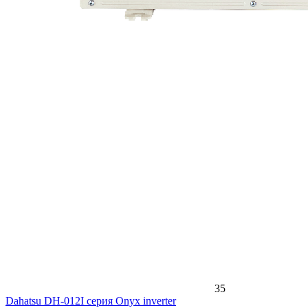
35
Dahatsu DH-012I серия Onyx inverter