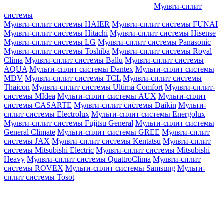
Мульти-сплит
системы
Мульти-сплит системы HAIER
Мульти-сплит системы FUNAI
Мульти-сплит системы Hitachi
Мульти-сплит системы Hisense
Мульти-сплит системы LG
Мульти-сплит системы Panasonic
Мульти-сплит системы Toshiba
Мульти-сплит системы Royal
Clima
Мульти-сплит системы Ballu
Мульти-сплит системы
AQUA
Мульти-сплит системы Dantex
Мульти-сплит системы
MDV
Мульти-сплит системы TCL
Мульти-сплит системы
Thaicon
Мульти-сплит системы Ultima Comfort
Мульти-сплит-
системы MIdea
Мульти-сплит системы AUX
Мульти-сплит
системы CASARTE
Мульти-сплит системы Daikin
Мульти-
сплит системы Electrolux
Мульти-сплит системы Energolux
Мульти-сплит системы Fujitsu General
Мульти-сплит системы
General Climate
Мульти-сплит системы GREE
Мульти-сплит
системы JAX
Мульти-сплит системы Kentatsu
Мульти-сплит
системы Mitsubishi Electric
Мульти-сплит системы Mitsubishi
Heavy
Мульти-сплит системы QuattroClima
Мульти-сплит
системы ROVEX
Мульти-сплит системы Samsung
Мульти-
сплит системы Tosot