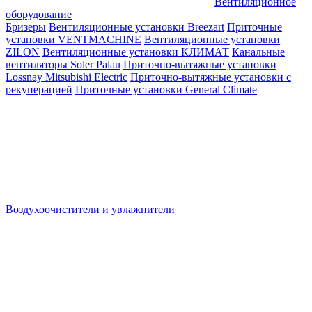
Вентиляционное
оборудование
Бризеры
Вентиляционные установки Breezart
Приточные
установки VENTMACHINE
Вентиляционные установки
ZILON
Вентиляционные установки КЛИМАТ
Канальные
вентиляторы Soler Palau
Приточно-вытяжные установки
Lossnay Mitsubishi Electric
Приточно-вытяжные установки с
рекуперацией
Приточные установки General Climate
Воздухоочистители и увлажнители