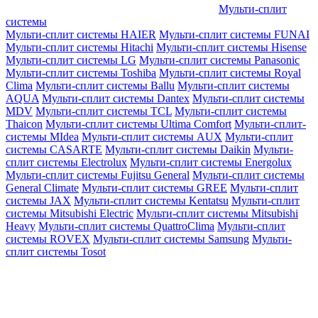
Мульти-сплит
системы
Мульти-сплит системы HAIER
Мульти-сплит системы FUNAI
Мульти-сплит системы Hitachi
Мульти-сплит системы Hisense
Мульти-сплит системы LG
Мульти-сплит системы Panasonic
Мульти-сплит системы Toshiba
Мульти-сплит системы Royal
Clima
Мульти-сплит системы Ballu
Мульти-сплит системы
AQUA
Мульти-сплит системы Dantex
Мульти-сплит системы
MDV
Мульти-сплит системы TCL
Мульти-сплит системы
Thaicon
Мульти-сплит системы Ultima Comfort
Мульти-сплит-
системы MIdea
Мульти-сплит системы AUX
Мульти-сплит
системы CASARTE
Мульти-сплит системы Daikin
Мульти-
сплит системы Electrolux
Мульти-сплит системы Energolux
Мульти-сплит системы Fujitsu General
Мульти-сплит системы
General Climate
Мульти-сплит системы GREE
Мульти-сплит
системы JAX
Мульти-сплит системы Kentatsu
Мульти-сплит
системы Mitsubishi Electric
Мульти-сплит системы Mitsubishi
Heavy
Мульти-сплит системы QuattroClima
Мульти-сплит
системы ROVEX
Мульти-сплит системы Samsung
Мульти-
сплит системы Tosot