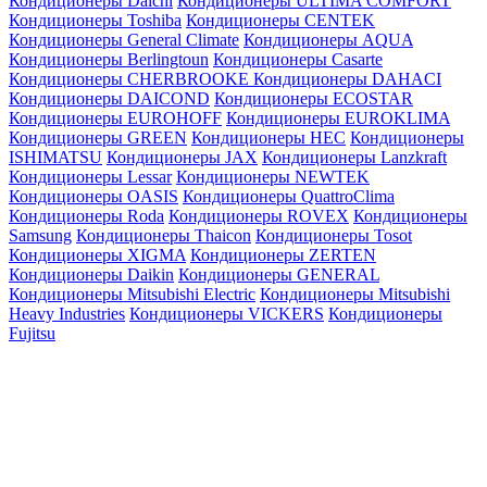
Кондиционеры Daichi
Кондиционеры ULTIMA COMFORT
Кондиционеры Toshiba
Кондиционеры CENTEK
Кондиционеры General Climate
Кондиционеры AQUA
Кондиционеры Berlingtoun
Кондиционеры Casarte
Кондиционеры CHERBROOKE
Кондиционеры DAHACI
Кондиционеры DAICOND
Кондиционеры ECOSTAR
Кондиционеры EUROHOFF
Кондиционеры EUROKLIMA
Кондиционеры GREEN
Кондиционеры HEC
Кондиционеры
ISHIMATSU
Кондиционеры JAX
Кондиционеры Lanzkraft
Кондиционеры Lessar
Кондиционеры NEWTEK
Кондиционеры OASIS
Кондиционеры QuattroClima
Кондиционеры Roda
Кондиционеры ROVEX
Кондиционеры
Samsung
Кондиционеры Thaicon
Кондиционеры Tosot
Кондиционеры XIGMA
Кондиционеры ZERTEN
Кондиционеры Daikin
Кондиционеры GENERAL
Кондиционеры Mitsubishi Electric
Кондиционеры Mitsubishi
Heavy Industries
Кондиционеры VICKERS
Кондиционеры
Fujitsu