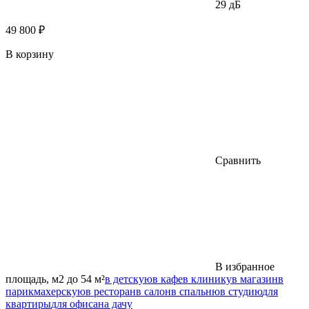
29 дБ
49 800 ₽
В корзину
Сравнить
В избранное
площадь, м2 до 54 м²
в детскую
в кафе
в клинику
в магазин
в
парикмахерскую
в ресторан
в салон
в спальню
в студию
для
квартиры
для офиса
на дачу