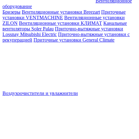
Вентиляционное
оборудование
Бризеры
Вентиляционные установки Breezart
Приточные
установки VENTMACHINE
Вентиляционные установки
ZILON
Вентиляционные установки КЛИМАТ
Канальные
вентиляторы Soler Palau
Приточно-вытяжные установки
Lossnay Mitsubishi Electric
Приточно-вытяжные установки с
рекуперацией
Приточные установки General Climate
Воздухоочистители и увлажнители