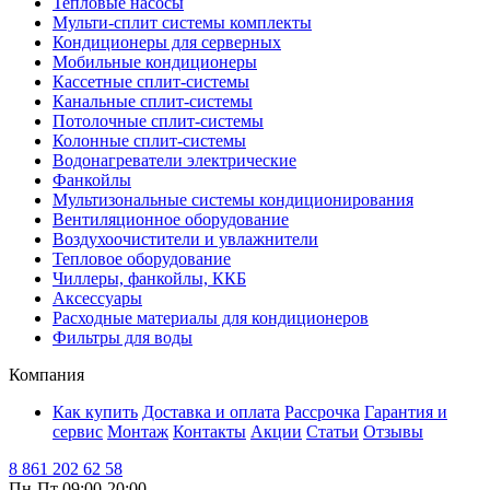
Тепловые насосы
Мульти-сплит системы комплекты
Кондиционеры для серверных
Мобильные кондиционеры
Кассетные сплит-системы
Канальные сплит-системы
Потолочные сплит-системы
Колонные сплит-системы
Водонагреватели электрические
Фанкойлы
Мультизональные системы кондиционирования
Вентиляционное оборудование
Воздухоочистители и увлажнители
Тепловое оборудование
Чиллеры, фанкойлы, ККБ
Аксессуары
Расходные материалы для кондиционеров
Фильтры для воды
Компания
Как купить
Доставка и оплата
Рассрочка
Гарантия и
сервис
Монтаж
Контакты
Акции
Статьи
Отзывы
8 861 202 62 58
Пн-Пт 09:00-20:00