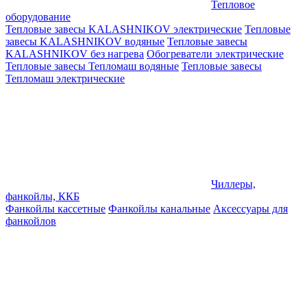
Тепловое
оборудование
Тепловые завесы KALASHNIKOV электрические
Тепловые
завесы KALASHNIKOV водяные
Тепловые завесы
KALASHNIKOV без нагрева
Обогреватели электрические
Тепловые завесы Тепломаш водяные
Тепловые завесы
Тепломаш электрические
Чиллеры,
фанкойлы, ККБ
Фанкойлы кассетные
Фанкойлы канальные
Аксессуары для
фанкойлов