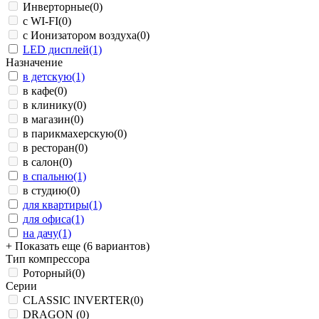
Инверторные
(0)
с WI-FI
(0)
с Ионизатором воздуха
(0)
LED дисплей
(1)
Назначение
в детскую
(1)
в кафе
(0)
в клинику
(0)
в магазин
(0)
в парикмахерскую
(0)
в ресторан
(0)
в салон
(0)
в спальню
(1)
в студию
(0)
для квартиры
(1)
для офиса
(1)
на дачу
(1)
+ Показать еще (6 вариантов)
Тип компрессора
Роторный
(0)
Серии
CLASSIC INVERTER
(0)
DRAGON
(0)