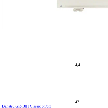
4,4
47
Dahatsu GR-18H Classic on/off