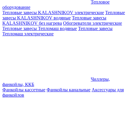
Тепловое
оборудование
Тепловые завесы KALASHNIKOV электрические
Тепловые
завесы KALASHNIKOV водяные
Тепловые завесы
KALASHNIKOV без нагрева
Обогреватели электрические
Тепловые завесы Тепломаш водяные
Тепловые завесы
Тепломаш электрические
Чиллеры,
фанкойлы, ККБ
Фанкойлы кассетные
Фанкойлы канальные
Аксессуары для
фанкойлов