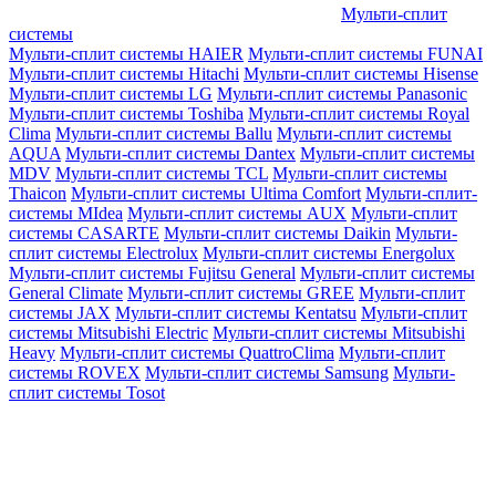
Мульти-сплит
системы
Мульти-сплит системы HAIER
Мульти-сплит системы FUNAI
Мульти-сплит системы Hitachi
Мульти-сплит системы Hisense
Мульти-сплит системы LG
Мульти-сплит системы Panasonic
Мульти-сплит системы Toshiba
Мульти-сплит системы Royal
Clima
Мульти-сплит системы Ballu
Мульти-сплит системы
AQUA
Мульти-сплит системы Dantex
Мульти-сплит системы
MDV
Мульти-сплит системы TCL
Мульти-сплит системы
Thaicon
Мульти-сплит системы Ultima Comfort
Мульти-сплит-
системы MIdea
Мульти-сплит системы AUX
Мульти-сплит
системы CASARTE
Мульти-сплит системы Daikin
Мульти-
сплит системы Electrolux
Мульти-сплит системы Energolux
Мульти-сплит системы Fujitsu General
Мульти-сплит системы
General Climate
Мульти-сплит системы GREE
Мульти-сплит
системы JAX
Мульти-сплит системы Kentatsu
Мульти-сплит
системы Mitsubishi Electric
Мульти-сплит системы Mitsubishi
Heavy
Мульти-сплит системы QuattroClima
Мульти-сплит
системы ROVEX
Мульти-сплит системы Samsung
Мульти-
сплит системы Tosot