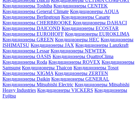
Кондиционеры Daichi
Кондиционеры ULTIMA COMFORT
Кондиционеры Toshiba
Кондиционеры CENTEK
Кондиционеры General Climate
Кондиционеры AQUA
Кондиционеры Berlingtoun
Кондиционеры Casarte
Кондиционеры CHERBROOKE
Кондиционеры DAHACI
Кондиционеры DAICOND
Кондиционеры ECOSTAR
Кондиционеры EUROHOFF
Кондиционеры EUROKLIMA
Кондиционеры GREEN
Кондиционеры HEC
Кондиционеры
ISHIMATSU
Кондиционеры JAX
Кондиционеры Lanzkraft
Кондиционеры Lessar
Кондиционеры NEWTEK
Кондиционеры OASIS
Кондиционеры QuattroClima
Кондиционеры Roda
Кондиционеры ROVEX
Кондиционеры
Samsung
Кондиционеры Thaicon
Кондиционеры Tosot
Кондиционеры XIGMA
Кондиционеры ZERTEN
Кондиционеры Daikin
Кондиционеры GENERAL
Кондиционеры Mitsubishi Electric
Кондиционеры Mitsubishi
Heavy Industries
Кондиционеры VICKERS
Кондиционеры
Fujitsu