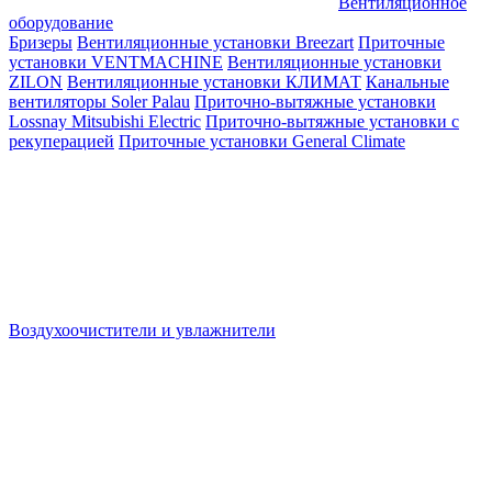
Вентиляционное
оборудование
Бризеры
Вентиляционные установки Breezart
Приточные
установки VENTMACHINE
Вентиляционные установки
ZILON
Вентиляционные установки КЛИМАТ
Канальные
вентиляторы Soler Palau
Приточно-вытяжные установки
Lossnay Mitsubishi Electric
Приточно-вытяжные установки с
рекуперацией
Приточные установки General Climate
Воздухоочистители и увлажнители