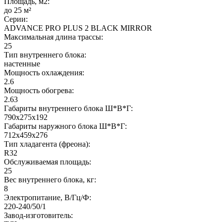
Площадь, м2:
до 25 м²
Серии:
ADVANCE PRO PLUS 2 BLACK MIRROR
Максимальная длина трассы:
25
Тип внутреннего блока:
настенные
Мощность охлаждения:
2.6
Мощность обогрева:
2.63
Габариты внутреннего блока Ш*В*Г:
790x275x192
Габариты наружного блока Ш*В*Г:
712x459x276
Тип хладагента (фреона):
R32
Обслуживаемая площадь:
25
Вес внутреннего блока, кг:
8
Электропитание, В/Гц/Ф:
220-240/50/1
Завод-изготовитель: