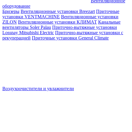
Вентиляционное
оборудование
Бризеры
Вентиляционные установки Breezart
Приточные
установки VENTMACHINE
Вентиляционные установки
ZILON
Вентиляционные установки КЛИМАТ
Канальные
вентиляторы Soler Palau
Приточно-вытяжные установки
Lossnay Mitsubishi Electric
Приточно-вытяжные установки с
рекуперацией
Приточные установки General Climate
Воздухоочистители и увлажнители