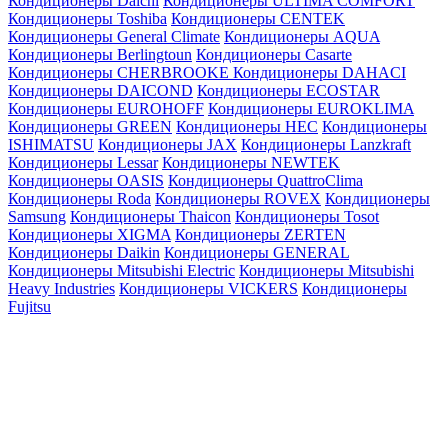
Кондиционеры Daichi
Кондиционеры ULTIMA COMFORT
Кондиционеры Toshiba
Кондиционеры CENTEK
Кондиционеры General Climate
Кондиционеры AQUA
Кондиционеры Berlingtoun
Кондиционеры Casarte
Кондиционеры CHERBROOKE
Кондиционеры DAHACI
Кондиционеры DAICOND
Кондиционеры ECOSTAR
Кондиционеры EUROHOFF
Кондиционеры EUROKLIMA
Кондиционеры GREEN
Кондиционеры HEC
Кондиционеры
ISHIMATSU
Кондиционеры JAX
Кондиционеры Lanzkraft
Кондиционеры Lessar
Кондиционеры NEWTEK
Кондиционеры OASIS
Кондиционеры QuattroClima
Кондиционеры Roda
Кондиционеры ROVEX
Кондиционеры
Samsung
Кондиционеры Thaicon
Кондиционеры Tosot
Кондиционеры XIGMA
Кондиционеры ZERTEN
Кондиционеры Daikin
Кондиционеры GENERAL
Кондиционеры Mitsubishi Electric
Кондиционеры Mitsubishi
Heavy Industries
Кондиционеры VICKERS
Кондиционеры
Fujitsu