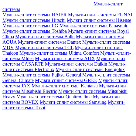
Мульти-сплит
системы
Мульти-сплит системы HAIER
Мульти-сплит системы FUNAI
Мульти-сплит системы Hitachi
Мульти-сплит системы Hisense
Мульти-сплит системы LG
Мульти-сплит системы Panasonic
Мульти-сплит системы Toshiba
Мульти-сплит системы Royal
Clima
Мульти-сплит системы Ballu
Мульти-сплит системы
AQUA
Мульти-сплит системы Dantex
Мульти-сплит системы
MDV
Мульти-сплит системы TCL
Мульти-сплит системы
Thaicon
Мульти-сплит системы Ultima Comfort
Мульти-сплит-
системы MIdea
Мульти-сплит системы AUX
Мульти-сплит
системы CASARTE
Мульти-сплит системы Daikin
Мульти-
сплит системы Electrolux
Мульти-сплит системы Energolux
Мульти-сплит системы Fujitsu General
Мульти-сплит системы
General Climate
Мульти-сплит системы GREE
Мульти-сплит
системы JAX
Мульти-сплит системы Kentatsu
Мульти-сплит
системы Mitsubishi Electric
Мульти-сплит системы Mitsubishi
Heavy
Мульти-сплит системы QuattroClima
Мульти-сплит
системы ROVEX
Мульти-сплит системы Samsung
Мульти-
сплит системы Tosot