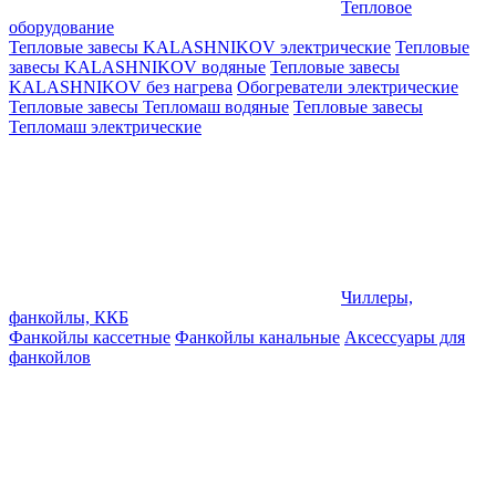
Тепловое
оборудование
Тепловые завесы KALASHNIKOV электрические
Тепловые
завесы KALASHNIKOV водяные
Тепловые завесы
KALASHNIKOV без нагрева
Обогреватели электрические
Тепловые завесы Тепломаш водяные
Тепловые завесы
Тепломаш электрические
Чиллеры,
фанкойлы, ККБ
Фанкойлы кассетные
Фанкойлы канальные
Аксессуары для
фанкойлов