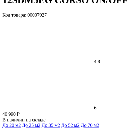
12SDM5EG CORSO ON/OFF
Код товара: 00007927
4.8
6
40 990 ₽
В наличии на складе
До 20 м2
До 25 м2
До 35 м2
До 52 м2
До 70 м2