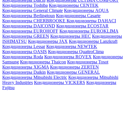
Кондиционеры Daichi
Кондиционеры ULTIMA COMFORT
Кондиционеры Toshiba
Кондиционеры CENTEK
Кондиционеры General Climate
Кондиционеры AQUA
Кондиционеры Berlingtoun
Кондиционеры Casarte
Кондиционеры CHERBROOKE
Кондиционеры DAHACI
Кондиционеры DAICOND
Кондиционеры ECOSTAR
Кондиционеры EUROHOFF
Кондиционеры EUROKLIMA
Кондиционеры GREEN
Кондиционеры HEC
Кондиционеры
ISHIMATSU
Кондиционеры JAX
Кондиционеры Lanzkraft
Кондиционеры Lessar
Кондиционеры NEWTEK
Кондиционеры OASIS
Кондиционеры QuattroClima
Кондиционеры Roda
Кондиционеры ROVEX
Кондиционеры
Samsung
Кондиционеры Thaicon
Кондиционеры Tosot
Кондиционеры XIGMA
Кондиционеры ZERTEN
Кондиционеры Daikin
Кондиционеры GENERAL
Кондиционеры Mitsubishi Electric
Кондиционеры Mitsubishi
Heavy Industries
Кондиционеры VICKERS
Кондиционеры
Fujitsu