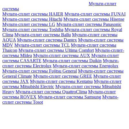
Мульти-сплит
системы
Мульти-сплит системы HAIER
Мульти-сплит системы FUNAI
Мульти-сплит системы Hitachi
Мульти-сплит системы Hisense
Мульти-сплит системы LG
Мульти-сплит системы Panasonic
Мульти-сплит системы Toshiba
Мульти-сплит системы Royal
Clima
Мульти-сплит системы Ballu
Мульти-сплит системы
AQUA
Мульти-сплит системы Dantex
Мульти-сплит системы
MDV
Мульти-сплит системы TCL
Мульти-сплит системы
Thaicon
Мульти-сплит системы Ultima Comfort
Мульти-сплит-
системы MIdea
Мульти-сплит системы AUX
Мульти-сплит
системы CASARTE
Мульти-сплит системы Daikin
Мульти-
сплит системы Electrolux
Мульти-сплит системы Energolux
Мульти-сплит системы Fujitsu General
Мульти-сплит системы
General Climate
Мульти-сплит системы GREE
Мульти-сплит
системы JAX
Мульти-сплит системы Kentatsu
Мульти-сплит
системы Mitsubishi Electric
Мульти-сплит системы Mitsubishi
Heavy
Мульти-сплит системы QuattroClima
Мульти-сплит
системы ROVEX
Мульти-сплит системы Samsung
Мульти-
сплит системы Tosot