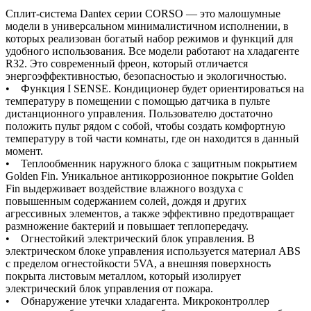
Сплит-система Dantex серии CORSO — это малошумные
модели в универсальном минималистичном исполнении, в
которых реализован богатый набор режимов и функций для
удобного использования. Все модели работают на хладагенте
R32. Это современный фреон, который отличается
энергоэффективностью, безопасностью и экологичностью.
• Функция I SENSE. Кондиционер будет ориентироваться на
температуру в помещении с помощью датчика в пульте
дистанционного управления. Пользователю достаточно
положить пульт рядом с собой, чтобы создать комфортную
температуру в той части комнаты, где он находится в данный
момент.
• Теплообменник наружного блока с защитным покрытием
Golden Fin. Уникальное антикоррозионное покрытие Golden
Fin выдерживает воздействие влажного воздуха с
повышенным содержанием солей, дождя и других
агрессивных элементов, а также эффективно предотвращает
размножение бактерий и повышает теплопередачу.
• Огнестойкий электрический блок управления. В
электрическом блоке управления используется материал ABS
с пределом огнестойкости 5VA, а внешняя поверхность
покрыта листовым металлом, который изолирует
электрический блок управления от пожара.
• Обнаружение утечки хладагента. Микроконтроллер