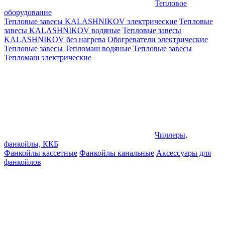
Тепловое
оборудование
Тепловые завесы KALASHNIKOV электрические
Тепловые
завесы KALASHNIKOV водяные
Тепловые завесы
KALASHNIKOV без нагрева
Обогреватели электрические
Тепловые завесы Тепломаш водяные
Тепловые завесы
Тепломаш электрические
Чиллеры,
фанкойлы, ККБ
Фанкойлы кассетные
Фанкойлы канальные
Аксессуары для
фанкойлов