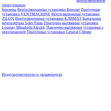
Вентиляционное
оборудование
Бризеры
Вентиляционные установки Breezart
Приточные
установки VENTMACHINE
Вентиляционные установки
ZILON
Вентиляционные установки КЛИМАТ
Канальные
вентиляторы Soler Palau
Приточно-вытяжные установки
Lossnay Mitsubishi Electric
Приточно-вытяжные установки с
рекуперацией
Приточные установки General Climate
Воздухоочистители и увлажнители