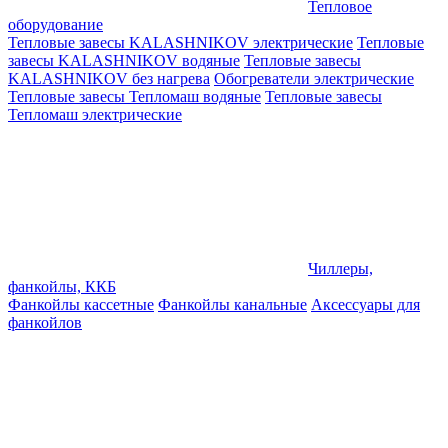
Тепловое
оборудование
Тепловые завесы KALASHNIKOV электрические
Тепловые
завесы KALASHNIKOV водяные
Тепловые завесы
KALASHNIKOV без нагрева
Обогреватели электрические
Тепловые завесы Тепломаш водяные
Тепловые завесы
Тепломаш электрические
Чиллеры,
фанкойлы, ККБ
Фанкойлы кассетные
Фанкойлы канальные
Аксессуары для
фанкойлов