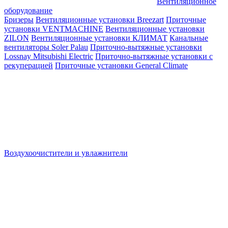
Вентиляционное
оборудование
Бризеры
Вентиляционные установки Breezart
Приточные
установки VENTMACHINE
Вентиляционные установки
ZILON
Вентиляционные установки КЛИМАТ
Канальные
вентиляторы Soler Palau
Приточно-вытяжные установки
Lossnay Mitsubishi Electric
Приточно-вытяжные установки с
рекуперацией
Приточные установки General Climate
Воздухоочистители и увлажнители