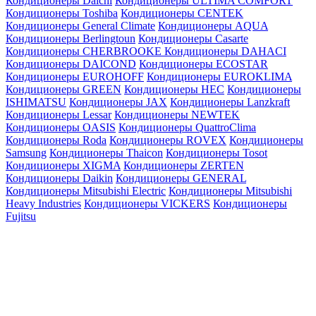
Кондиционеры Daichi
Кондиционеры ULTIMA COMFORT
Кондиционеры Toshiba
Кондиционеры CENTEK
Кондиционеры General Climate
Кондиционеры AQUA
Кондиционеры Berlingtoun
Кондиционеры Casarte
Кондиционеры CHERBROOKE
Кондиционеры DAHACI
Кондиционеры DAICOND
Кондиционеры ECOSTAR
Кондиционеры EUROHOFF
Кондиционеры EUROKLIMA
Кондиционеры GREEN
Кондиционеры HEC
Кондиционеры
ISHIMATSU
Кондиционеры JAX
Кондиционеры Lanzkraft
Кондиционеры Lessar
Кондиционеры NEWTEK
Кондиционеры OASIS
Кондиционеры QuattroClima
Кондиционеры Roda
Кондиционеры ROVEX
Кондиционеры
Samsung
Кондиционеры Thaicon
Кондиционеры Tosot
Кондиционеры XIGMA
Кондиционеры ZERTEN
Кондиционеры Daikin
Кондиционеры GENERAL
Кондиционеры Mitsubishi Electric
Кондиционеры Mitsubishi
Heavy Industries
Кондиционеры VICKERS
Кондиционеры
Fujitsu