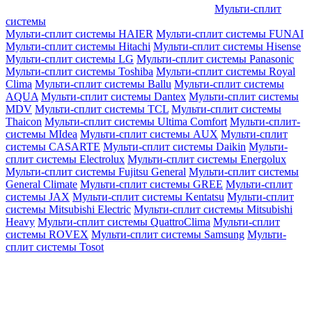
Мульти-сплит
системы
Мульти-сплит системы HAIER
Мульти-сплит системы FUNAI
Мульти-сплит системы Hitachi
Мульти-сплит системы Hisense
Мульти-сплит системы LG
Мульти-сплит системы Panasonic
Мульти-сплит системы Toshiba
Мульти-сплит системы Royal
Clima
Мульти-сплит системы Ballu
Мульти-сплит системы
AQUA
Мульти-сплит системы Dantex
Мульти-сплит системы
MDV
Мульти-сплит системы TCL
Мульти-сплит системы
Thaicon
Мульти-сплит системы Ultima Comfort
Мульти-сплит-
системы MIdea
Мульти-сплит системы AUX
Мульти-сплит
системы CASARTE
Мульти-сплит системы Daikin
Мульти-
сплит системы Electrolux
Мульти-сплит системы Energolux
Мульти-сплит системы Fujitsu General
Мульти-сплит системы
General Climate
Мульти-сплит системы GREE
Мульти-сплит
системы JAX
Мульти-сплит системы Kentatsu
Мульти-сплит
системы Mitsubishi Electric
Мульти-сплит системы Mitsubishi
Heavy
Мульти-сплит системы QuattroClima
Мульти-сплит
системы ROVEX
Мульти-сплит системы Samsung
Мульти-
сплит системы Tosot