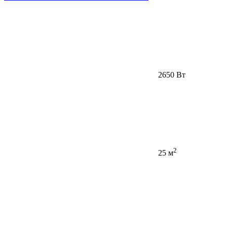
2650 Вт
2
25 м