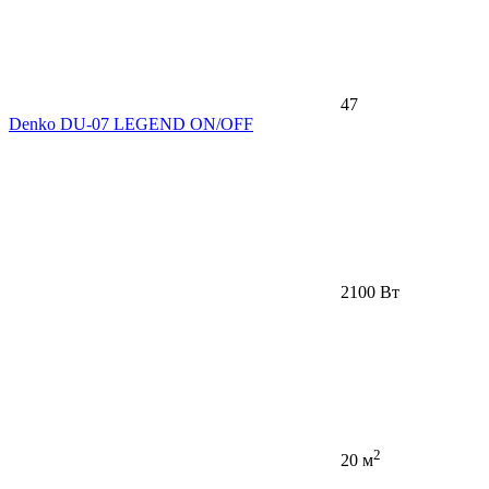
47
Denko DU-07 LEGEND ON/OFF
2100 Вт
2
20 м