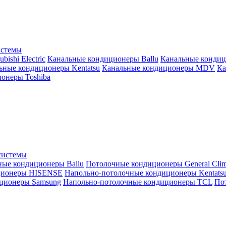
истемы
ishi Electric
Канальные кондиционеры Ballu
Канальные кондиц
ьные кондиционеры Kentatsu
Канальные кондиционеры MDV
Ка
онеры Toshiba
системы
ные кондиционеры Ballu
Потолочные кондиционеры General Clim
ционеры HISENSE
Напольно-потолочные кондиционеры Kentats
ционеры Samsung
Напольно-потолочные кондиционеры TCL
Пот