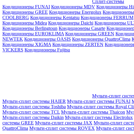
Сплит-системы
Кондиционеры FUNAI
Кондиционеры MDV
Кондиционеры Hi
Кондиционеры GREE
Кондиционеры Energolux
Кондиционеры
СOOLBERG
Кондиционеры Kentatsu
Кондиционеры FERRUM
Кондиционеры Midea
Кондиционеры Daichi
Кондиционеры U
Кондиционеры Berlingtoun
Кондиционеры Casarte
Кондицион
Кондиционеры EUROKLIMA
Кондиционеры GREEN
Кондиц
NEWTEK
Кондиционеры OASIS
Кондиционеры QuattroClima
Кондиционеры XIGMA
Кондиционеры ZERTEN
Кондиционеры
VICKERS
Кондиционеры Fujitsu
Мульти-сплит сист
Мульти-сплит системы HAIER
Мульти-сплит системы FUNAI
М
Мульти-сплит системы Toshiba
Мульти-сплит системы Royal Cl
Мульти-сплит системы TCL
Мульти-сплит системы Thaicon
Мул
Мульти-сплит системы Daikin
Мульти-сплит системы Electrolux
системы GREE
Мульти-сплит системы JAX
Мульти-сплит сист
QuattroClima
Мульти-сплит системы ROVEX
Мульти-сплит сис