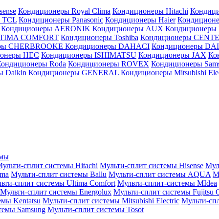
sense
Кондиционеры Royal Clima
Кондиционеры Hitachi
Кондиц
 TCL
Кондиционеры Panasonic
Кондиционеры Haier
Кондиционе
Кондиционеры AERONIK
Кондиционеры AUX
Кондиционеры 
LTIMA COMFORT
Кондиционеры Toshiba
Кондиционеры CENT
еры CHERBROOKE
Кондиционеры DAHACI
Кондиционеры D
ионеры HEC
Кондиционеры ISHIMATSU
Кондиционеры JAX
Ко
Кондиционеры Roda
Кондиционеры ROVEX
Кондиционеры Sam
 Daikin
Кондиционеры GENERAL
Кондиционеры Mitsubishi Elec
емы
ульти-сплит системы Hitachi
Мульти-сплит системы Hisense
Мул
ima
Мульти-сплит системы Ballu
Мульти-сплит системы AQUA
М
ьти-сплит системы Ultima Comfort
Мульти-сплит-системы MIdea
Мульти-сплит системы Energolux
Мульти-сплит системы Fujitsu G
емы Kentatsu
Мульти-сплит системы Mitsubishi Electric
Мульти-спл
темы Samsung
Мульти-сплит системы Tosot