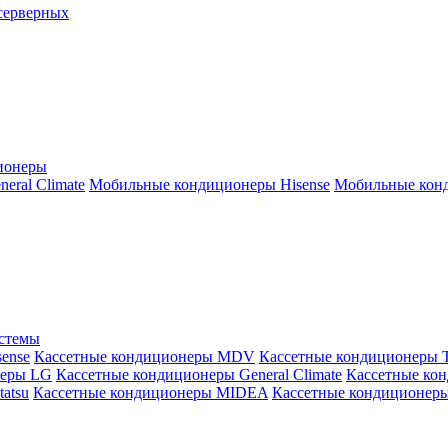
серверных
ионеры
ral Climate
Мобильные кондиционеры Hisense
Мобильные конд
истемы
ense
Кассетные кондиционеры MDV
Кассетные кондиционеры 
неры LG
Кассетные кондиционеры General Climate
Кассетные конд
atsu
Кассетные кондиционеры MIDEA
Кассетные кондиционер