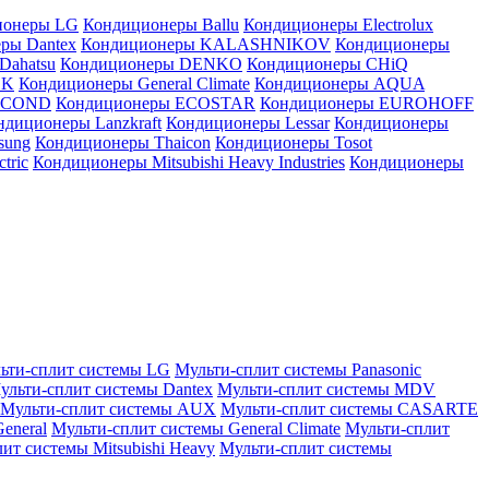
ионеры LG
Кондиционеры Ballu
Кондиционеры Electrolux
ры Dantex
Кондиционеры KALASHNIKOV
Кондиционеры
Dahatsu
Кондиционеры DENKO
Кондиционеры CHiQ
EK
Кондиционеры General Climate
Кондиционеры AQUA
AICOND
Кондиционеры ECOSTAR
Кондиционеры EUROHOFF
ндиционеры Lanzkraft
Кондиционеры Lessar
Кондиционеры
sung
Кондиционеры Thaicon
Кондиционеры Tosot
tric
Кондиционеры Mitsubishi Heavy Industries
Кондиционеры
ьти-сплит системы LG
Мульти-сплит системы Panasonic
ульти-сплит системы Dantex
Мульти-сплит системы MDV
Мульти-сплит системы AUX
Мульти-сплит системы CASARTE
eneral
Мульти-сплит системы General Climate
Мульти-сплит
ит системы Mitsubishi Heavy
Мульти-сплит системы