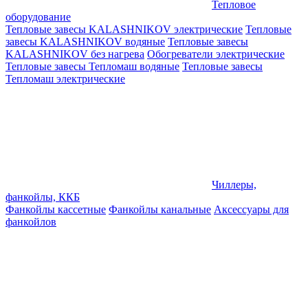
Тепловое
оборудование
Тепловые завесы KALASHNIKOV электрические
Тепловые
завесы KALASHNIKOV водяные
Тепловые завесы
KALASHNIKOV без нагрева
Обогреватели электрические
Тепловые завесы Тепломаш водяные
Тепловые завесы
Тепломаш электрические
Чиллеры,
фанкойлы, ККБ
Фанкойлы кассетные
Фанкойлы канальные
Аксессуары для
фанкойлов