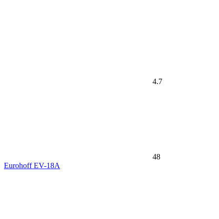
4.7
48
Eurohoff EV-18A