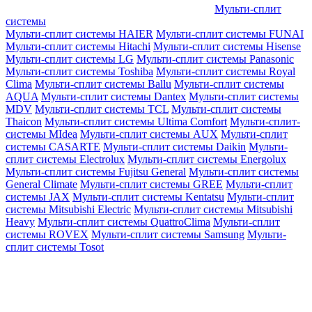
Мульти-сплит
системы
Мульти-сплит системы HAIER
Мульти-сплит системы FUNAI
Мульти-сплит системы Hitachi
Мульти-сплит системы Hisense
Мульти-сплит системы LG
Мульти-сплит системы Panasonic
Мульти-сплит системы Toshiba
Мульти-сплит системы Royal
Clima
Мульти-сплит системы Ballu
Мульти-сплит системы
AQUA
Мульти-сплит системы Dantex
Мульти-сплит системы
MDV
Мульти-сплит системы TCL
Мульти-сплит системы
Thaicon
Мульти-сплит системы Ultima Comfort
Мульти-сплит-
системы MIdea
Мульти-сплит системы AUX
Мульти-сплит
системы CASARTE
Мульти-сплит системы Daikin
Мульти-
сплит системы Electrolux
Мульти-сплит системы Energolux
Мульти-сплит системы Fujitsu General
Мульти-сплит системы
General Climate
Мульти-сплит системы GREE
Мульти-сплит
системы JAX
Мульти-сплит системы Kentatsu
Мульти-сплит
системы Mitsubishi Electric
Мульти-сплит системы Mitsubishi
Heavy
Мульти-сплит системы QuattroClima
Мульти-сплит
системы ROVEX
Мульти-сплит системы Samsung
Мульти-
сплит системы Tosot