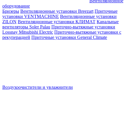
Вентиляционное
оборудование
Бризеры
Вентиляционные установки Breezart
Приточные
установки VENTMACHINE
Вентиляционные установки
ZILON
Вентиляционные установки КЛИМАТ
Канальные
вентиляторы Soler Palau
Приточно-вытяжные установки
Lossnay Mitsubishi Electric
Приточно-вытяжные установки с
рекуперацией
Приточные установки General Climate
Воздухоочистители и увлажнители