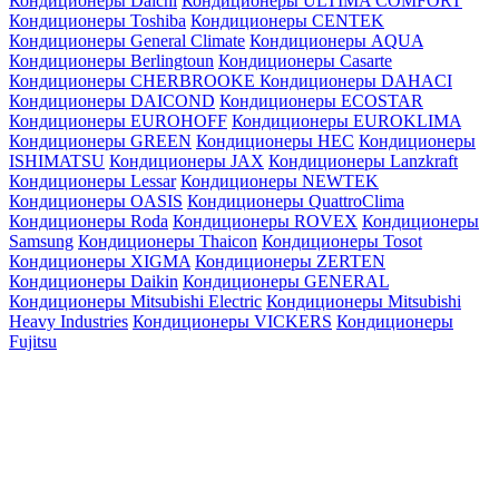
Кондиционеры Daichi
Кондиционеры ULTIMA COMFORT
Кондиционеры Toshiba
Кондиционеры CENTEK
Кондиционеры General Climate
Кондиционеры AQUA
Кондиционеры Berlingtoun
Кондиционеры Casarte
Кондиционеры CHERBROOKE
Кондиционеры DAHACI
Кондиционеры DAICOND
Кондиционеры ECOSTAR
Кондиционеры EUROHOFF
Кондиционеры EUROKLIMA
Кондиционеры GREEN
Кондиционеры HEC
Кондиционеры
ISHIMATSU
Кондиционеры JAX
Кондиционеры Lanzkraft
Кондиционеры Lessar
Кондиционеры NEWTEK
Кондиционеры OASIS
Кондиционеры QuattroClima
Кондиционеры Roda
Кондиционеры ROVEX
Кондиционеры
Samsung
Кондиционеры Thaicon
Кондиционеры Tosot
Кондиционеры XIGMA
Кондиционеры ZERTEN
Кондиционеры Daikin
Кондиционеры GENERAL
Кондиционеры Mitsubishi Electric
Кондиционеры Mitsubishi
Heavy Industries
Кондиционеры VICKERS
Кондиционеры
Fujitsu