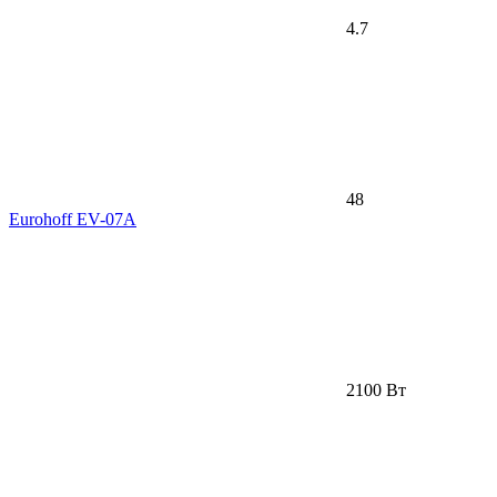
4.7
48
Eurohoff EV-07A
2100 Вт