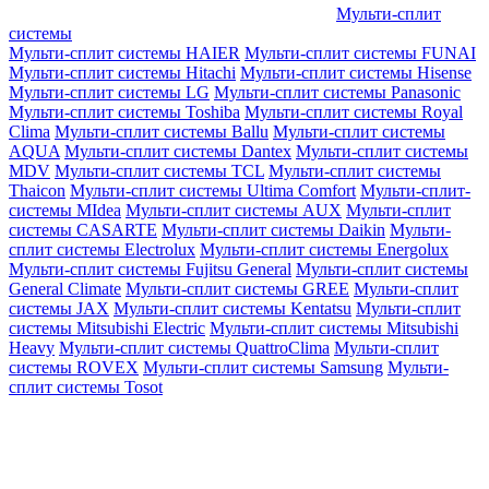
Мульти-сплит
системы
Мульти-сплит системы HAIER
Мульти-сплит системы FUNAI
Мульти-сплит системы Hitachi
Мульти-сплит системы Hisense
Мульти-сплит системы LG
Мульти-сплит системы Panasonic
Мульти-сплит системы Toshiba
Мульти-сплит системы Royal
Clima
Мульти-сплит системы Ballu
Мульти-сплит системы
AQUA
Мульти-сплит системы Dantex
Мульти-сплит системы
MDV
Мульти-сплит системы TCL
Мульти-сплит системы
Thaicon
Мульти-сплит системы Ultima Comfort
Мульти-сплит-
системы MIdea
Мульти-сплит системы AUX
Мульти-сплит
системы CASARTE
Мульти-сплит системы Daikin
Мульти-
сплит системы Electrolux
Мульти-сплит системы Energolux
Мульти-сплит системы Fujitsu General
Мульти-сплит системы
General Climate
Мульти-сплит системы GREE
Мульти-сплит
системы JAX
Мульти-сплит системы Kentatsu
Мульти-сплит
системы Mitsubishi Electric
Мульти-сплит системы Mitsubishi
Heavy
Мульти-сплит системы QuattroClima
Мульти-сплит
системы ROVEX
Мульти-сплит системы Samsung
Мульти-
сплит системы Tosot