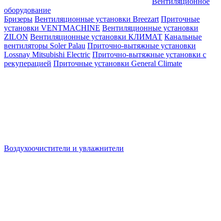
Вентиляционное
оборудование
Бризеры
Вентиляционные установки Breezart
Приточные
установки VENTMACHINE
Вентиляционные установки
ZILON
Вентиляционные установки КЛИМАТ
Канальные
вентиляторы Soler Palau
Приточно-вытяжные установки
Lossnay Mitsubishi Electric
Приточно-вытяжные установки с
рекуперацией
Приточные установки General Climate
Воздухоочистители и увлажнители