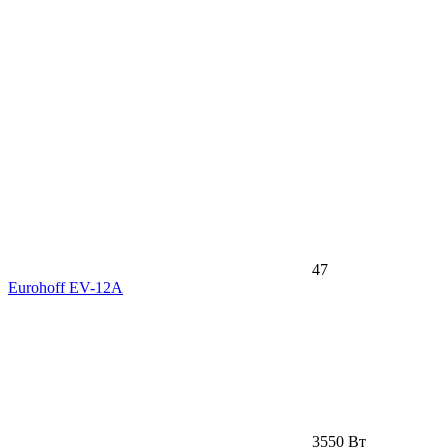
47
Eurohoff EV-12A
3550 Вт