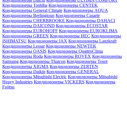
Кондиционеры Daichi
Кондиционеры ULTIMA COMFORT
Кондиционеры Toshiba
Кондиционеры CENTEK
Кондиционеры General Climate
Кондиционеры AQUA
Кондиционеры Berlingtoun
Кондиционеры Casarte
Кондиционеры CHERBROOKE
Кондиционеры DAHACI
Кондиционеры DAICOND
Кондиционеры ECOSTAR
Кондиционеры EUROHOFF
Кондиционеры EUROKLIMA
Кондиционеры GREEN
Кондиционеры HEC
Кондиционеры
ISHIMATSU
Кондиционеры JAX
Кондиционеры Lanzkraft
Кондиционеры Lessar
Кондиционеры NEWTEK
Кондиционеры OASIS
Кондиционеры QuattroClima
Кондиционеры Roda
Кондиционеры ROVEX
Кондиционеры
Samsung
Кондиционеры Thaicon
Кондиционеры Tosot
Кондиционеры XIGMA
Кондиционеры ZERTEN
Кондиционеры Daikin
Кондиционеры GENERAL
Кондиционеры Mitsubishi Electric
Кондиционеры Mitsubishi
Heavy Industries
Кондиционеры VICKERS
Кондиционеры
Fujitsu