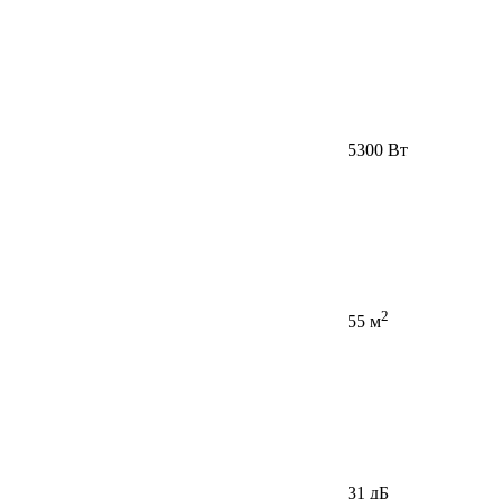
5300 Вт
2
55 м
31 дБ