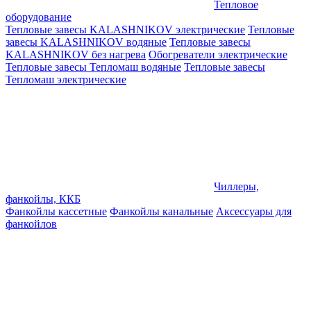
Тепловое
оборудование
Тепловые завесы KALASHNIKOV электрические
Тепловые
завесы KALASHNIKOV водяные
Тепловые завесы
KALASHNIKOV без нагрева
Обогреватели электрические
Тепловые завесы Тепломаш водяные
Тепловые завесы
Тепломаш электрические
Чиллеры,
фанкойлы, ККБ
Фанкойлы кассетные
Фанкойлы канальные
Аксессуары для
фанкойлов