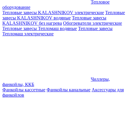
Тепловое
оборудование
Тепловые завесы KALASHNIKOV электрические
Тепловые
завесы KALASHNIKOV водяные
Тепловые завесы
KALASHNIKOV без нагрева
Обогреватели электрические
Тепловые завесы Тепломаш водяные
Тепловые завесы
Тепломаш электрические
Чиллеры,
фанкойлы, ККБ
Фанкойлы кассетные
Фанкойлы канальные
Аксессуары для
фанкойлов