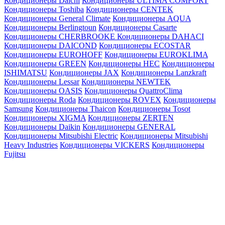
Кондиционеры Daichi
Кондиционеры ULTIMA COMFORT
Кондиционеры Toshiba
Кондиционеры CENTEK
Кондиционеры General Climate
Кондиционеры AQUA
Кондиционеры Berlingtoun
Кондиционеры Casarte
Кондиционеры CHERBROOKE
Кондиционеры DAHACI
Кондиционеры DAICOND
Кондиционеры ECOSTAR
Кондиционеры EUROHOFF
Кондиционеры EUROKLIMA
Кондиционеры GREEN
Кондиционеры HEC
Кондиционеры
ISHIMATSU
Кондиционеры JAX
Кондиционеры Lanzkraft
Кондиционеры Lessar
Кондиционеры NEWTEK
Кондиционеры OASIS
Кондиционеры QuattroClima
Кондиционеры Roda
Кондиционеры ROVEX
Кондиционеры
Samsung
Кондиционеры Thaicon
Кондиционеры Tosot
Кондиционеры XIGMA
Кондиционеры ZERTEN
Кондиционеры Daikin
Кондиционеры GENERAL
Кондиционеры Mitsubishi Electric
Кондиционеры Mitsubishi
Heavy Industries
Кондиционеры VICKERS
Кондиционеры
Fujitsu