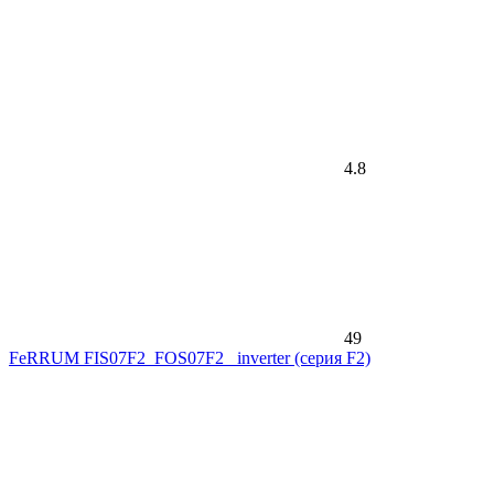
4.8
49
FeRRUM FIS07F2_FOS07F2_ inverter (серия F2)