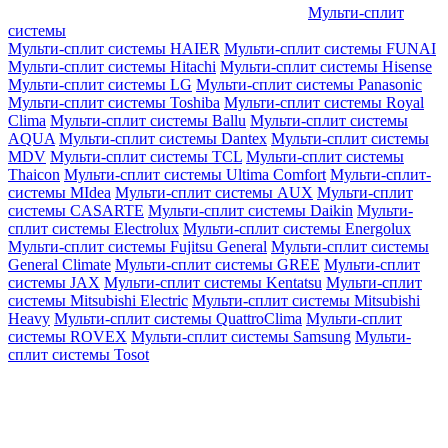
Мульти-сплит
системы
Мульти-сплит системы HAIER
Мульти-сплит системы FUNAI
Мульти-сплит системы Hitachi
Мульти-сплит системы Hisense
Мульти-сплит системы LG
Мульти-сплит системы Panasonic
Мульти-сплит системы Toshiba
Мульти-сплит системы Royal
Clima
Мульти-сплит системы Ballu
Мульти-сплит системы
AQUA
Мульти-сплит системы Dantex
Мульти-сплит системы
MDV
Мульти-сплит системы TCL
Мульти-сплит системы
Thaicon
Мульти-сплит системы Ultima Comfort
Мульти-сплит-
системы MIdea
Мульти-сплит системы AUX
Мульти-сплит
системы CASARTE
Мульти-сплит системы Daikin
Мульти-
сплит системы Electrolux
Мульти-сплит системы Energolux
Мульти-сплит системы Fujitsu General
Мульти-сплит системы
General Climate
Мульти-сплит системы GREE
Мульти-сплит
системы JAX
Мульти-сплит системы Kentatsu
Мульти-сплит
системы Mitsubishi Electric
Мульти-сплит системы Mitsubishi
Heavy
Мульти-сплит системы QuattroClima
Мульти-сплит
системы ROVEX
Мульти-сплит системы Samsung
Мульти-
сплит системы Tosot