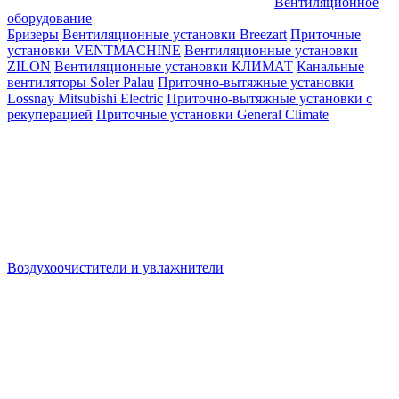
Вентиляционное
оборудование
Бризеры
Вентиляционные установки Breezart
Приточные
установки VENTMACHINE
Вентиляционные установки
ZILON
Вентиляционные установки КЛИМАТ
Канальные
вентиляторы Soler Palau
Приточно-вытяжные установки
Lossnay Mitsubishi Electric
Приточно-вытяжные установки с
рекуперацией
Приточные установки General Climate
Воздухоочистители и увлажнители