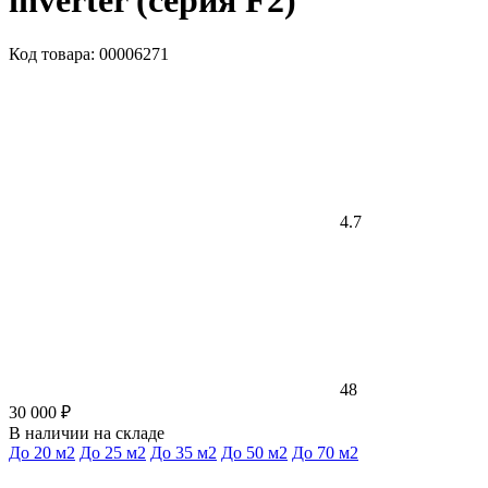
inverter (серия F2)
Код товара: 00006271
4.7
48
30 000 ₽
В наличии на складе
До 20 м2
До 25 м2
До 35 м2
До 50 м2
До 70 м2