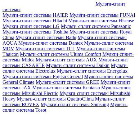
Мульти-сплит
системы
Мульти-сплит системы HAIER
Мульти-сплит системы FUNAI
Мульти-сплит системы Hitachi
Мульти-сплит системы Hisense
Мульти-сплит системы LG
Мульти-сплит системы Panasonic
Мульти-сплит системы Toshiba
Мульти-сплит системы Royal
Clima
Мульти-сплит системы Ballu
Мульти-сплит системы
AQUA
Мульти-сплит системы Dantex
Мульти-сплит системы
MDV
Мульти-сплит системы TCL
Мульти-сплит системы
Thaicon
Мульти-сплит системы Ultima Comfort
Мульти-сплит-
системы MIdea
Мульти-сплит системы AUX
Мульти-сплит
системы CASARTE
Мульти-сплит системы Daikin
Мульти-
сплит системы Electrolux
Мульти-сплит системы Energolux
Мульти-сплит системы Fujitsu General
Мульти-сплит системы
General Climate
Мульти-сплит системы GREE
Мульти-сплит
системы JAX
Мульти-сплит системы Kentatsu
Мульти-сплит
системы Mitsubishi Electric
Мульти-сплит системы Mitsubishi
Heavy
Мульти-сплит системы QuattroClima
Мульти-сплит
системы ROVEX
Мульти-сплит системы Samsung
Мульти-
сплит системы Tosot