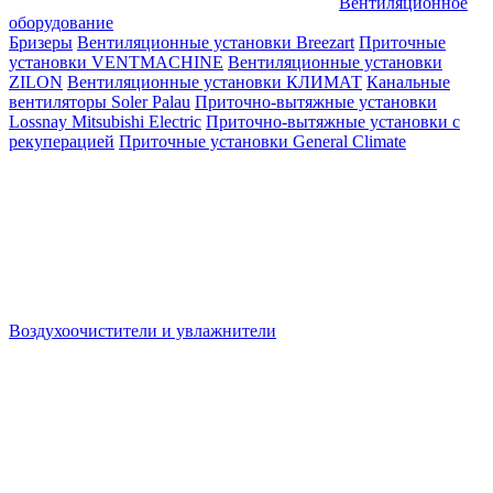
Вентиляционное
оборудование
Бризеры
Вентиляционные установки Breezart
Приточные
установки VENTMACHINE
Вентиляционные установки
ZILON
Вентиляционные установки КЛИМАТ
Канальные
вентиляторы Soler Palau
Приточно-вытяжные установки
Lossnay Mitsubishi Electric
Приточно-вытяжные установки с
рекуперацией
Приточные установки General Climate
Воздухоочистители и увлажнители