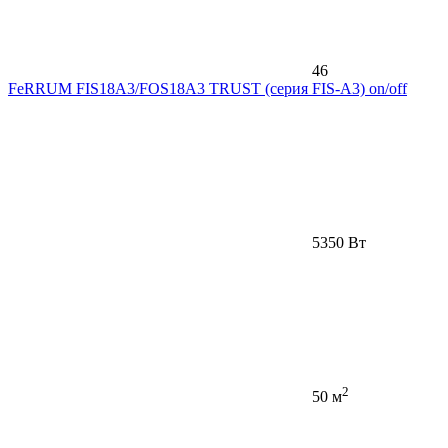
46
FeRRUM FIS18A3/FOS18A3 TRUST (cерия FIS-A3) on/off
5350 Вт
2
50 м