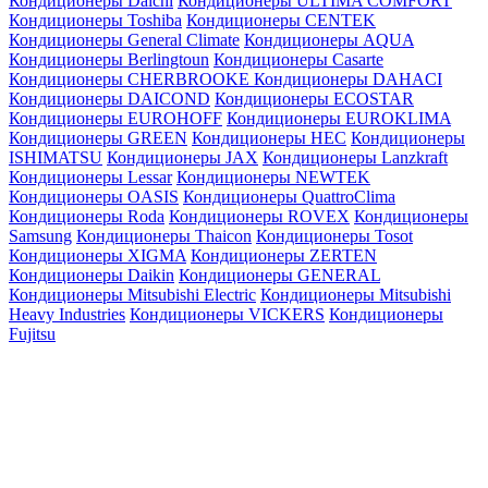
Кондиционеры Daichi
Кондиционеры ULTIMA COMFORT
Кондиционеры Toshiba
Кондиционеры CENTEK
Кондиционеры General Climate
Кондиционеры AQUA
Кондиционеры Berlingtoun
Кондиционеры Casarte
Кондиционеры CHERBROOKE
Кондиционеры DAHACI
Кондиционеры DAICOND
Кондиционеры ECOSTAR
Кондиционеры EUROHOFF
Кондиционеры EUROKLIMA
Кондиционеры GREEN
Кондиционеры HEC
Кондиционеры
ISHIMATSU
Кондиционеры JAX
Кондиционеры Lanzkraft
Кондиционеры Lessar
Кондиционеры NEWTEK
Кондиционеры OASIS
Кондиционеры QuattroClima
Кондиционеры Roda
Кондиционеры ROVEX
Кондиционеры
Samsung
Кондиционеры Thaicon
Кондиционеры Tosot
Кондиционеры XIGMA
Кондиционеры ZERTEN
Кондиционеры Daikin
Кондиционеры GENERAL
Кондиционеры Mitsubishi Electric
Кондиционеры Mitsubishi
Heavy Industries
Кондиционеры VICKERS
Кондиционеры
Fujitsu