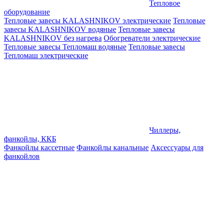
Тепловое
оборудование
Тепловые завесы KALASHNIKOV электрические
Тепловые
завесы KALASHNIKOV водяные
Тепловые завесы
KALASHNIKOV без нагрева
Обогреватели электрические
Тепловые завесы Тепломаш водяные
Тепловые завесы
Тепломаш электрические
Чиллеры,
фанкойлы, ККБ
Фанкойлы кассетные
Фанкойлы канальные
Аксессуары для
фанкойлов