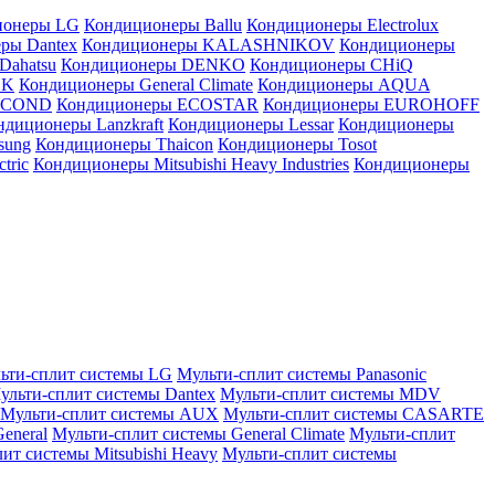
ионеры LG
Кондиционеры Ballu
Кондиционеры Electrolux
ры Dantex
Кондиционеры KALASHNIKOV
Кондиционеры
Dahatsu
Кондиционеры DENKO
Кондиционеры CHiQ
EK
Кондиционеры General Climate
Кондиционеры AQUA
AICOND
Кондиционеры ECOSTAR
Кондиционеры EUROHOFF
ндиционеры Lanzkraft
Кондиционеры Lessar
Кондиционеры
sung
Кондиционеры Thaicon
Кондиционеры Tosot
tric
Кондиционеры Mitsubishi Heavy Industries
Кондиционеры
ьти-сплит системы LG
Мульти-сплит системы Panasonic
ульти-сплит системы Dantex
Мульти-сплит системы MDV
Мульти-сплит системы AUX
Мульти-сплит системы CASARTE
eneral
Мульти-сплит системы General Climate
Мульти-сплит
ит системы Mitsubishi Heavy
Мульти-сплит системы