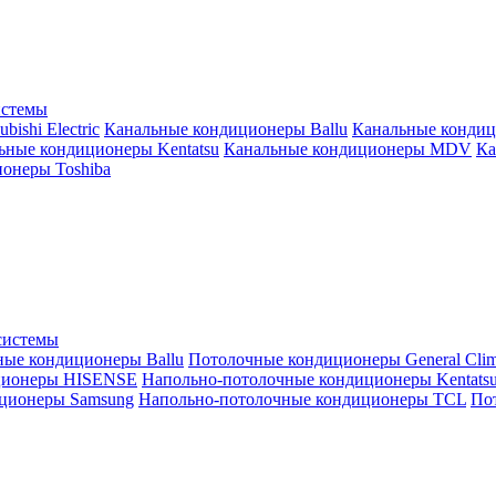
истемы
ishi Electric
Канальные кондиционеры Ballu
Канальные кондиц
ьные кондиционеры Kentatsu
Канальные кондиционеры MDV
Ка
онеры Toshiba
системы
ные кондиционеры Ballu
Потолочные кондиционеры General Clim
ционеры HISENSE
Напольно-потолочные кондиционеры Kentats
ционеры Samsung
Напольно-потолочные кондиционеры TCL
Пот