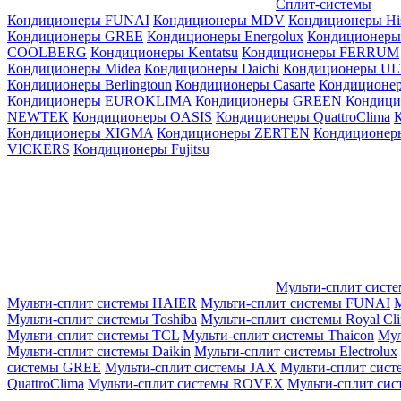
Сплит-системы
Кондиционеры FUNAI
Кондиционеры MDV
Кондиционеры Hi
Кондиционеры GREE
Кондиционеры Energolux
Кондиционеры
СOOLBERG
Кондиционеры Kentatsu
Кондиционеры FERRUM
Кондиционеры Midea
Кондиционеры Daichi
Кондиционеры U
Кондиционеры Berlingtoun
Кондиционеры Casarte
Кондицион
Кондиционеры EUROKLIMA
Кондиционеры GREEN
Кондиц
NEWTEK
Кондиционеры OASIS
Кондиционеры QuattroClima
Кондиционеры XIGMA
Кондиционеры ZERTEN
Кондиционеры
VICKERS
Кондиционеры Fujitsu
Мульти-сплит сист
Мульти-сплит системы HAIER
Мульти-сплит системы FUNAI
М
Мульти-сплит системы Toshiba
Мульти-сплит системы Royal Cl
Мульти-сплит системы TCL
Мульти-сплит системы Thaicon
Мул
Мульти-сплит системы Daikin
Мульти-сплит системы Electrolux
системы GREE
Мульти-сплит системы JAX
Мульти-сплит сист
QuattroClima
Мульти-сплит системы ROVEX
Мульти-сплит сис