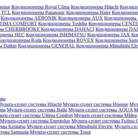
sense
Кондиционеры Royal Clima
Кондиционеры Hitachi
Кондиц
 TCL
Кондиционеры Panasonic
Кондиционеры Haier
Кондиционе
Кондиционеры AERONIK
Кондиционеры AUX
Кондиционеры 
LTIMA COMFORT
Кондиционеры Toshiba
Кондиционеры CENT
еры CHERBROOKE
Кондиционеры DAHACI
Кондиционеры D
ионеры HEC
Кондиционеры ISHIMATSU
Кондиционеры JAX
Ко
Кондиционеры Roda
Кондиционеры ROVEX
Кондиционеры Sam
 Daikin
Кондиционеры GENERAL
Кондиционеры Mitsubishi Elec
емы
ульти-сплит системы Hitachi
Мульти-сплит системы Hisense
Мул
ima
Мульти-сплит системы Ballu
Мульти-сплит системы AQUA
М
ьти-сплит системы Ultima Comfort
Мульти-сплит-системы MIdea
Мульти-сплит системы Energolux
Мульти-сплит системы Fujitsu G
емы Kentatsu
Мульти-сплит системы Mitsubishi Electric
Мульти-спл
темы Samsung
Мульти-сплит системы Tosot