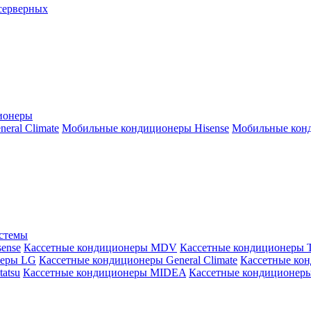
серверных
ионеры
ral Climate
Мобильные кондиционеры Hisense
Мобильные конд
истемы
ense
Кассетные кондиционеры MDV
Кассетные кондиционеры 
неры LG
Кассетные кондиционеры General Climate
Кассетные конд
atsu
Кассетные кондиционеры MIDEA
Кассетные кондиционер